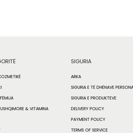
i
r
r
Add to Wishlist
Add to Wishlist
g
r
3
i
0
n
m
a
t
l
l
q
p
r
u
ORITË
SIGURIA
a
r
i
n
i
OZMETIKË
ARKA
t
c
I
SIGURIA E TË DHËNAVE PERSON
i
e
i
FËMIJA
SIGURIA E PRODUKTEVE
t
w
y
 USHQIMORE & VITAMINA
DELIVERY POLICY
a
:
PAYMENT POLICY
s
L
:
T
TERMS OF SERVICE