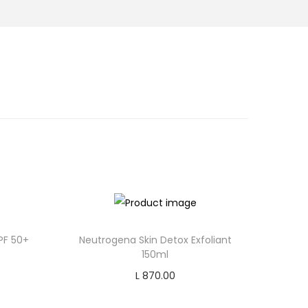
PF 50+
Neutrogena Skin Detox Exfoliant
150ml
C
L
870.00
u
Add to cart