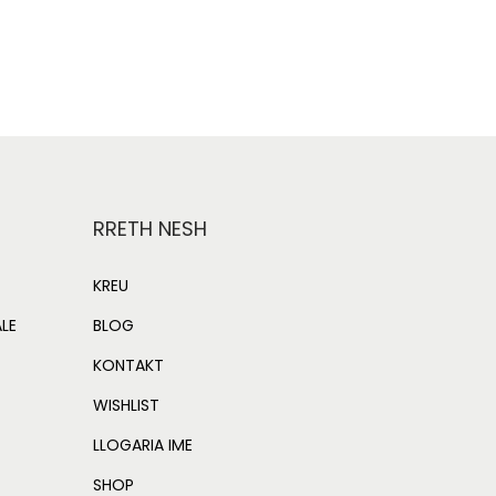
Add to Wishlist
e
n
p
RRETH NESH
c
KREU
e
ALE
BLOG
KONTAKT
s
WISHLIST
LLOGARIA IME
SHOP