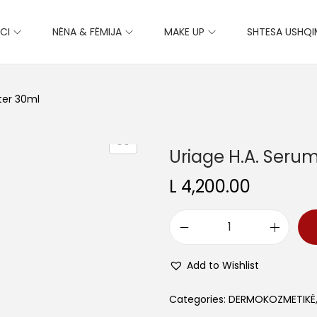
CI
NËNA & FËMIJA
MAKE UP
SHTESA USHQ
ter 30ml
Uriage H.A. Seru
L
4,200.00
U
r
Add to Wishlist
i
a
Categories:
DERMOKOZMETIKË
g