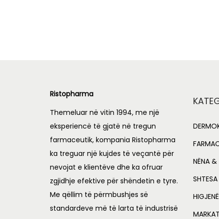
Add to Wishlist
Ristopharma
KATEG
Themeluar në vitin 1994, me një
eksperiencë të gjatë në tregun
DERMOK
farmaceutik, kompania Ristopharma
FARMAC
ka treguar një kujdes të veçantë për
NËNA & 
nevojat e klientëve dhe ka ofruar
SHTESA
zgjidhje efektive për shëndetin e tyre.
Me qëllim të përmbushjes së
HIGJENË
standardeve më të larta të industrisë
MARKA