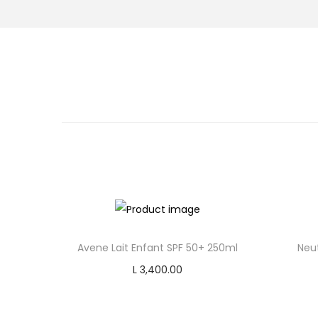
o
n
Avene Lait Enfant SPF 50+ 250ml
Neu
L
3,400.00
Add to cart