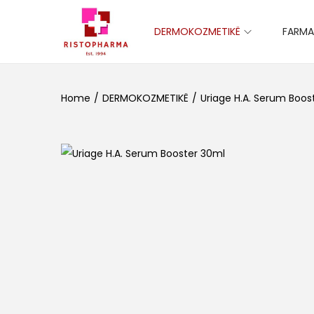
DERMOKOZMETIKË
FARMA
S
S
k
k
i
i
Home
/
DERMOKOZMETIKË
/
Uriage H.A. Serum Boos
p
p
t
t
o
o
n
c
a
o
v
n
i
t
g
e
a
n
t
t
i