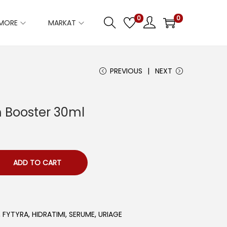
0
0
IMORE
MARKAT
PREVIOUS
NEXT
m Booster 30ml
ADD TO CART
,
FYTYRA
,
HIDRATIMI
,
SERUME
,
URIAGE