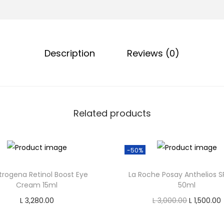
e
H
.
Description
Reviews (0)
A
.
S
e
r
Related products
u
m
-50%
B
o
trogena Retinol Boost Eye
La Roche Posay Anthelios S
o
Cream 15ml
50ml
s
O
L
3,280.00
L
3,000.00
L
1,500.00
t
r
Add to cart
Add to cart
e