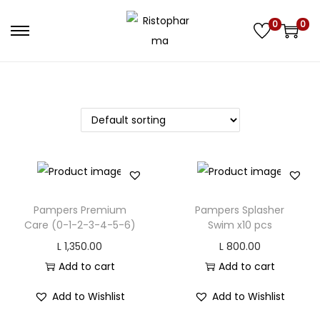
0
0
S
S
k
k
i
i
p
p
t
t
o
o
n
c
a
o
v
n
Pampers Premium
Pampers Splasher
i
t
Care (0-1-2-3-4-5-6)
Swim x10 pcs
g
e
L
1,350.00
L
800.00
a
n
Add to cart
Add to cart
t
t
Add to Wishlist
Add to Wishlist
i
o