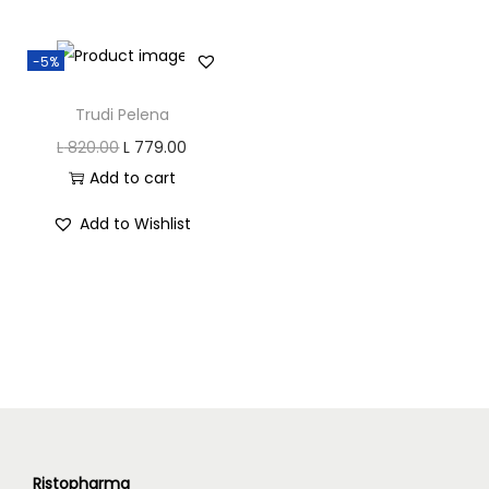
n
-5%
Trudi Pelena
O
C
L
820.00
L
779.00
r
u
Add to cart
i
r
Add to Wishlist
g
r
i
e
n
n
a
t
l
p
p
r
r
i
i
c
c
e
Ristopharma