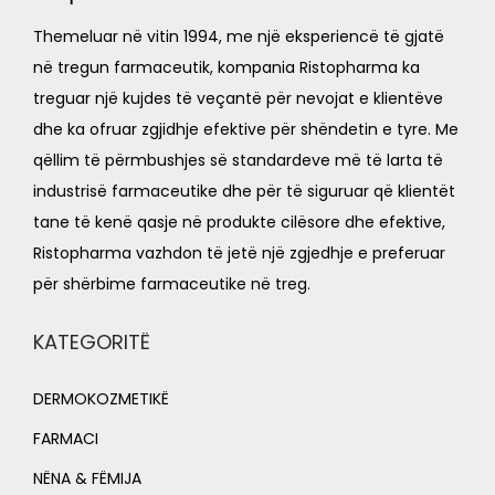
e
i
Themeluar në vitin 1994, me një eksperiencë të gjatë
w
s
në tregun farmaceutik, kompania Ristopharma ka
a
:
treguar një kujdes të veçantë për nevojat e klientëve
s
L
dhe ka ofruar zgjidhje efektive për shëndetin e tyre. Me
:
qëllim të përmbushjes së standardeve më të larta të
L
7
industrisë farmaceutike dhe për të siguruar që klientët
7
tane të kenë qasje në produkte cilësore dhe efektive,
8
9
Ristopharma vazhdon të jetë një zgjedhje e preferuar
2
.
për shërbime farmaceutike në treg.
0
0
.
0
KATEGORITË
0
.
0
DERMOKOZMETIKË
.
FARMACI
NËNA & FËMIJA