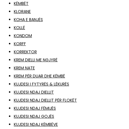
KËMBËT
KLORANE
KOHA E BANJËS
KOLLË
KONDOM
KORFF
KORREKTOR
KREM DIELLI ME NGJYRË
KREM NATE
KREM PËR DUAR DHE KËMBË
KUJDESI I FYTYRËS & LËKURËS
KUJDESI NDAJ DIELLIT
KUJDESI NDAJ DIELLIT PËR FLOKËT
KUJDESI NDAJ FËMIJËS
KUJDESI NDAJ GOJËS
KUJDESI NDAJ KËMBËVE