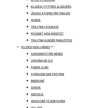
KUJDESI I FYTYRËS & LËKURËS
LËKURA ATOPIKE PËR FËMIJËN
HUNDA
TRAJTIMI I KOLIKAVE
PICKIMET NGA INSEKTET
TRAJTIMI KUNDËR PARAZITËVE
KUJDESI NDAJ NËNËS
SUPLEMENTE PËR NËNËN
USHQIMI ME GJI
POMPA GJIRI
STERILIZIM DHE PASTRIM
BIBERONË
SHISHE
AEROSOL
AKSESORË TË NDRYSHËM
HIGJENË