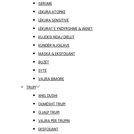
SERUME
LËKURA ATOPIKE
LËKURA SENSITIVE
LËKURAT E YNDYRSHME & AKNET
KUJDESI NDAJ DIELLIT
KUNDËR NJOLLAVE
MASKA & EKSFOLIANT
BUZËT
SYTË
VAJRA BIMORE
TRUPI
XHEL DUSHI
QUMËSHT TRUPI
GJALP TRUPI
VAJRA PËR TRUPIN
EKSFOLIANT