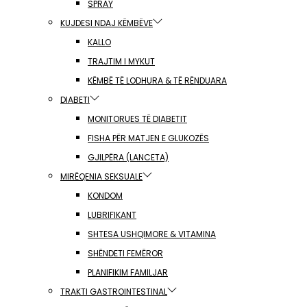
SPRAY
KUJDESI NDAJ KËMBËVE
KALLO
TRAJTIM I MYKUT
KËMBË TË LODHURA & TË RËNDUARA
DIABETI
MONITORUES TË DIABETIT
FISHA PËR MATJEN E GLUKOZËS
GJILPËRA (LANCETA)
MIRËQENIA SEKSUALE
KONDOM
LUBRIFIKANT
SHTESA USHQIMORE & VITAMINA
SHËNDETI FEMËROR
PLANIFIKIM FAMILJAR
TRAKTI GASTROINTESTINAL