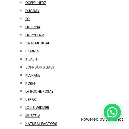
DOPPEL HERZ
DUCRAY
ESI
FILLERINA
FREZYDERM
GRAL MEDICAL
HOMNES
IHEALTH
JOHNSON’S BABY
KLORANE
KORFF
LA ROCHE POSAY
LIERAC
LOUIS WIDMER
MUSTELA
Powered by
Joinchat
NATURAL FACTORS