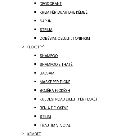
DEODORANT
KREM PËR DUAR DHE KËMBË
SAPUN
STRIJA
DOBËSIM, CELULIT, TONIFIKIM
FLOKËT
SHAMPOO
SHAMPOO E THATË
BALSAM
MASKË PËR FLOKË
BOJËRA FLOKËSH
KUJDESI NDAJ DIELLIT PËR FLOKËT
RËNIA E FLOKËVE
STILIM
TRAJTIM SPECIAL
KËMBËT