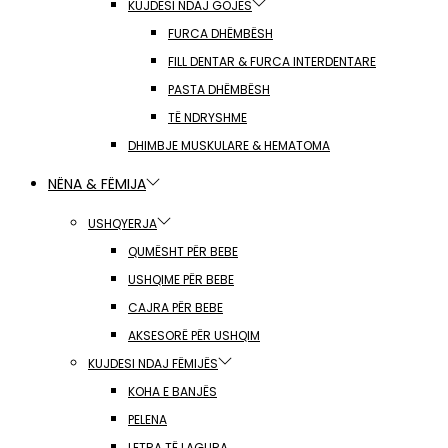
KUJDESI NDAJ GOJËS
FURCA DHËMBËSH
FILL DENTAR & FURCA INTERDENTARE
PASTA DHËMBËSH
TË NDRYSHME
DHIMBJE MUSKULARE & HEMATOMA
NËNA & FËMIJA
USHQYERJA
QUMËSHT PËR BEBE
USHQIME PËR BEBE
CAJRA PËR BEBE
AKSESORË PËR USHQIM
KUJDESI NDAJ FËMIJËS
KOHA E BANJËS
PELENA
LETRA TË LAGURA