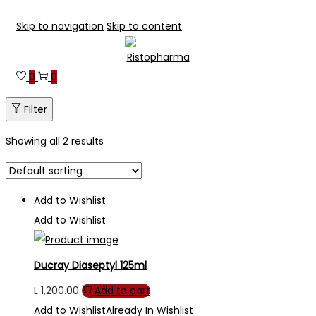
Skip to navigation
Skip to content
0
0
Filter
Showing all 2 results
Add to Wishlist
Add to Wishlist
Ducray Diaseptyl 125ml
L
1,200.00
Add to cart
Add to Wishlist
Already In Wishlist