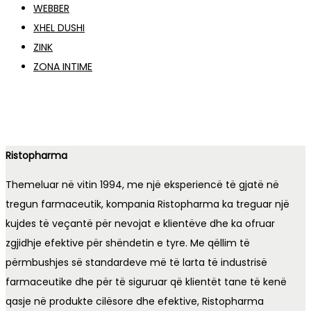
WEBBER
XHEL DUSHI
ZINK
ZONA INTIME
Ristopharma
Themeluar në vitin 1994, me një eksperiencë të gjatë në
tregun farmaceutik, kompania Ristopharma ka treguar një
kujdes të veçantë për nevojat e klientëve dhe ka ofruar
zgjidhje efektive për shëndetin e tyre. Me qëllim të
përmbushjes së standardeve më të larta të industrisë
farmaceutike dhe për të siguruar që klientët tane të kenë
qasje në produkte cilësore dhe efektive, Ristopharma