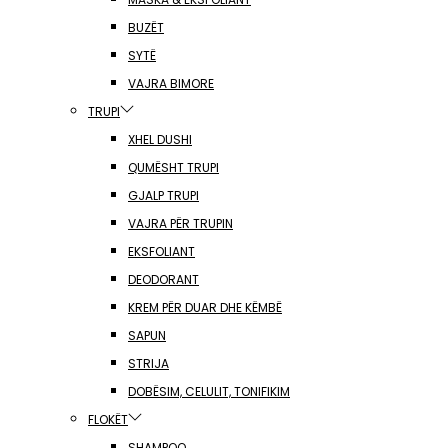
BUZËT
SYTË
VAJRA BIMORE
TRUPI
XHEL DUSHI
QUMËSHT TRUPI
GJALP TRUPI
VAJRA PËR TRUPIN
EKSFOLIANT
DEODORANT
KREM PËR DUAR DHE KËMBË
SAPUN
STRIJA
DOBËSIM, CELULIT, TONIFIKIM
FLOKËT
SHAMPOO