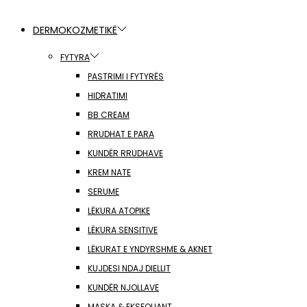
DERMOKOZMETIKË
FYTYRA
PASTRIMI I FYTYRËS
HIDRATIMI
BB CREAM
RRUDHAT E PARA
KUNDËR RRUDHAVE
KREM NATE
SERUME
LËKURA ATOPIKE
LËKURA SENSITIVE
LËKURAT E YNDYRSHME & AKNET
KUJDESI NDAJ DIELLIT
KUNDËR NJOLLAVE
MASKA & EKSFOLIANT