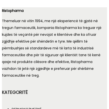
Ristopharma
Themeluar në vitin 1994, me një eksperiencë të gjatë në
tregun farmaceutik, kompania Ristopharma ka treguar një
kujdes të veçantë për nevojat e klientëve dhe ka ofruar
zgjidhje efektive për shëndetin e tyre. Me qëllim të
përmbushjes së standardeve më të larta të industrisë
farmaceutike dhe për të siguruar që klientët tane të kenë
qasje në produkte cilësore dhe efektive, Ristopharma
vazhdon të jetë një zgjedhje e preferuar për shërbime
farmaceutike në treg.
KATEGORITË