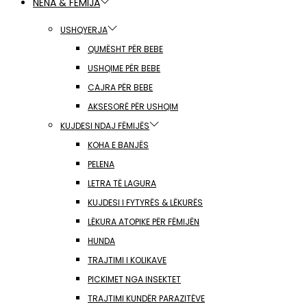
NËNA & FËMIJA
USHQYERJA
QUMËSHT PËR BEBE
USHQIME PËR BEBE
CAJRA PËR BEBE
AKSESORË PËR USHQIM
KUJDESI NDAJ FËMIJËS
KOHA E BANJËS
PELENA
LETRA TË LAGURA
KUJDESI I FYTYRËS & LËKURËS
LËKURA ATOPIKE PËR FËMIJËN
HUNDA
TRAJTIMI I KOLIKAVE
PICKIMET NGA INSEKTET
TRAJTIMI KUNDËR PARAZITËVE