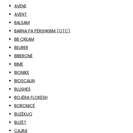
AVENE
AVENT
BALSAM
BARNA PA PËRSHKRIM (OTC)
BB CREAM
BEURER
BIBERONË
BIMË
BIONIKE
BIOSCALIN
BLUSHES
BOJËRA FLOKËSH
BORONICË
BUZËKUQ
BUZËT
CAJRA