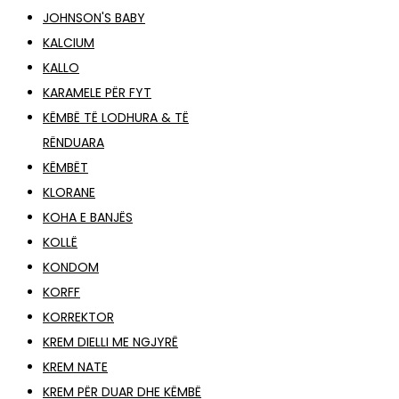
JOHNSON'S BABY
KALCIUM
KALLO
KARAMELE PËR FYT
KËMBË TË LODHURA & TË
RËNDUARA
KËMBËT
KLORANE
KOHA E BANJËS
KOLLË
KONDOM
KORFF
KORREKTOR
KREM DIELLI ME NGJYRË
KREM NATE
KREM PËR DUAR DHE KËMBË