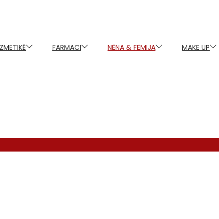
ZMETIKË
FARMACI
NËNA & FËMIJA
MAKE UP