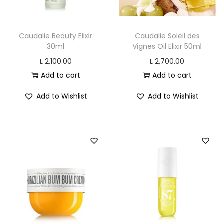
o
n
Caudalie Beauty Elixir
Caudalie Soleil des
30ml
Vignes Oil Elixir 50ml
L
2,100.00
L
2,700.00
Add to cart
Add to cart
Add to Wishlist
Add to Wishlist