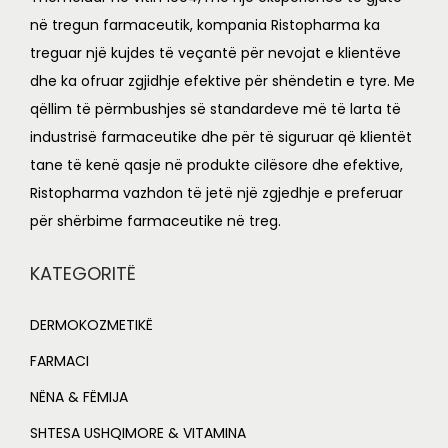
në tregun farmaceutik, kompania Ristopharma ka
treguar një kujdes të veçantë për nevojat e klientëve
dhe ka ofruar zgjidhje efektive për shëndetin e tyre. Me
qëllim të përmbushjes së standardeve më të larta të
industrisë farmaceutike dhe për të siguruar që klientët
tane të kenë qasje në produkte cilësore dhe efektive,
Ristopharma vazhdon të jetë një zgjedhje e preferuar
për shërbime farmaceutike në treg.
KATEGORITË
DERMOKOZMETIKË
FARMACI
NËNA & FËMIJA
SHTESA USHQIMORE & VITAMINA