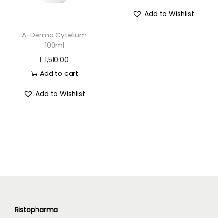
o
Add to Wishlist
n
A-Derma Cytelium
100ml
L
1,510.00
Add to cart
Add to Wishlist
Ristopharma