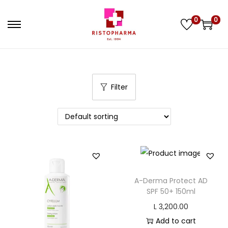
0
0
S
S
k
k
i
i
p
p
Filter
t
t
o
o
n
c
a
o
v
n
i
t
g
e
A-Derma Protect AD
a
n
SPF 50+ 150ml
t
t
L
3,200.00
i
Add to cart