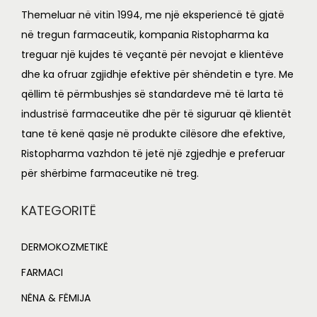
Themeluar në vitin 1994, me një eksperiencë të gjatë
në tregun farmaceutik, kompania Ristopharma ka
treguar një kujdes të veçantë për nevojat e klientëve
dhe ka ofruar zgjidhje efektive për shëndetin e tyre. Me
qëllim të përmbushjes së standardeve më të larta të
industrisë farmaceutike dhe për të siguruar që klientët
tane të kenë qasje në produkte cilësore dhe efektive,
Ristopharma vazhdon të jetë një zgjedhje e preferuar
për shërbime farmaceutike në treg.
KATEGORITË
DERMOKOZMETIKË
FARMACI
NËNA & FËMIJA