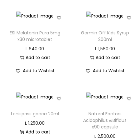
n
ESI Melatonin Pura 5mg
Germin Off Kids Syrup
x30 microtablet
200ml
L
640.00
L
1,580.00
Add to cart
Add to cart
Add to Wishlist
Add to Wishlist
Lenispass gocce 20ml
Natural Factors
Acidophilus &Bifidus
L
1,250.00
x90 capsule
Add to cart
L
2,500.00