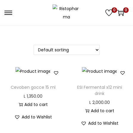
0
0
S
S
k
k
i
i
p
p
t
t
o
o
n
c
a
o
v
n
Cevoben gocce 15 ml
ESI Fermental x12 mini
i
t
drink
L
1,350.00
g
e
L
2,000.00
Add to cart
a
n
Add to cart
t
t
Add to Wishlist
Add to Wishlist
i
o