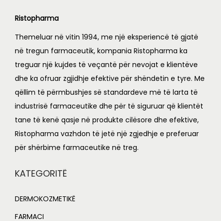
i
c
0
7
c
e
Ristopharma
6
.
e
i
0
0
Themeluar në vitin 1994, me një eksperiencë të gjatë
w
s
.
0
në tregun farmaceutik, kompania Ristopharma ka
a
:
0
.
treguar një kujdes të veçantë për nevojat e klientëve
s
L
0
dhe ka ofruar zgjidhje efektive për shëndetin e tyre. Me
:
.
qëllim të përmbushjes së standardeve më të larta të
L
2
industrisë farmaceutike dhe për të siguruar që klientët
,
tane të kenë qasje në produkte cilësore dhe efektive,
2
2
Ristopharma vazhdon të jetë një zgjedhje e preferuar
,
4
për shërbime farmaceutike në treg.
8
0
0
.
KATEGORITË
0
0
.
0
DERMOKOZMETIKË
0
.
FARMACI