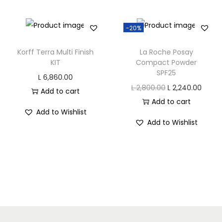
n
n
n
a
t
-20%
l
p
p
r
Korff Terra Multi Finish
La Roche Posay
KIT
Compact Powder
r
i
SPF25
i
c
L
6,860.00
O
C
L
2,800.00
L
2,240.00
c
e
Add to cart
r
u
Add to cart
e
i
Add to Wishlist
i
r
w
s
Add to Wishlist
g
r
a
:
i
e
s
L
n
n
:
a
t
L
5
l
p
,
p
r
6
7
r
i
,
5