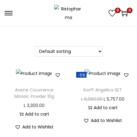
0
0
S
S
k
k
i
i
p
p
t
t
o
o
n
c
-5%
a
o
v
n
Avene Couvrance
Korff Angelica SET
i
t
Mosaic Powder 10g
O
C
L
6,060.00
L
5,757.00
g
e
L
3,300.00
r
u
Add to cart
a
n
Add to cart
i
r
t
t
Add to Wishlist
g
r
Add to Wishlist
i
i
e
o