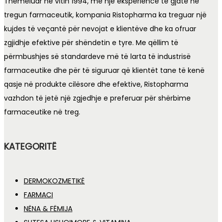
Themeluar në vitin 1994, me një eksperiencë të gjatë në
tregun farmaceutik, kompania Ristopharma ka treguar një
kujdes të veçantë për nevojat e klientëve dhe ka ofruar
zgjidhje efektive për shëndetin e tyre. Me qëllim të
përmbushjes së standardeve më të larta të industrisë
farmaceutike dhe për të siguruar që klientët tane të kenë
qasje në produkte cilësore dhe efektive, Ristopharma
vazhdon të jetë një zgjedhje e preferuar për shërbime
farmaceutike në treg.
KATEGORITË
DERMOKOZMETIKË
FARMACI
NËNA & FËMIJA