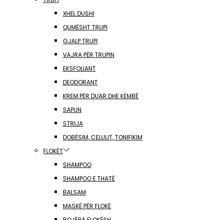
XHEL DUSHI
QUMËSHT TRUPI
GJALP TRUPI
VAJRA PËR TRUPIN
EKSFOLIANT
DEODORANT
KREM PËR DUAR DHE KËMBË
SAPUN
STRIJA
DOBËSIM, CELULIT, TONIFIKIM
FLOKËT
SHAMPOO
SHAMPOO E THATË
BALSAM
MASKË PËR FLOKË
BOJËRA FLOKËSH