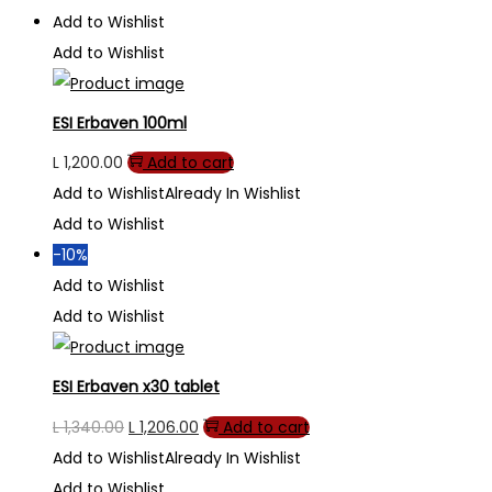
Add to Wishlist
Add to Wishlist
ESI Erbaven 100ml
L
1,200.00
Add to cart
Add to Wishlist
Already In Wishlist
Add to Wishlist
-10%
Add to Wishlist
Add to Wishlist
ESI Erbaven x30 tablet
Original
Current
L
1,340.00
L
1,206.00
Add to cart
price
price
Add to Wishlist
Already In Wishlist
was:
is:
Add to Wishlist