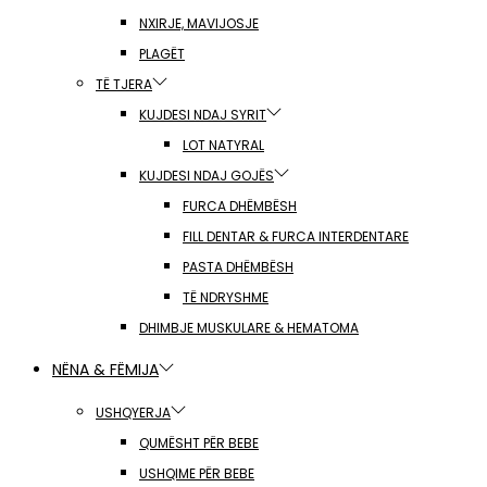
NXIRJE, MAVIJOSJE
PLAGËT
TË TJERA
KUJDESI NDAJ SYRIT
LOT NATYRAL
KUJDESI NDAJ GOJËS
FURCA DHËMBËSH
FILL DENTAR & FURCA INTERDENTARE
PASTA DHËMBËSH
TË NDRYSHME
DHIMBJE MUSKULARE & HEMATOMA
NËNA & FËMIJA
USHQYERJA
QUMËSHT PËR BEBE
USHQIME PËR BEBE