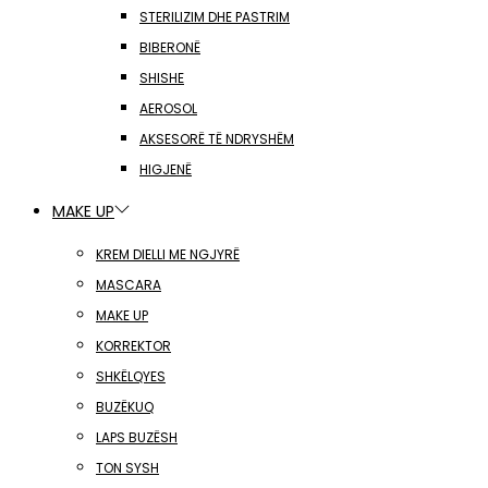
STERILIZIM DHE PASTRIM
BIBERONË
SHISHE
AEROSOL
AKSESORË TË NDRYSHËM
HIGJENË
MAKE UP
KREM DIELLI ME NGJYRË
MASCARA
MAKE UP
KORREKTOR
SHKËLQYES
BUZËKUQ
LAPS BUZËSH
TON SYSH