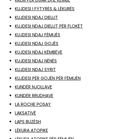
KREM PËR DUAR DHE KËMBË
KUJDESI I FYTYRËS & LËKURËS
KUJDESI NDAJ DIELLIT
KUJDESI NDAJ DIELLIT PËR FLOKËT
KUJDESI NDAJ FËMIJËS
KUJDESI NDAJ GOJËS
KUJDESI NDAJ KËMBËVE
KUJDESI NDAJ NËNËS
KUJDESI NDAJ SYRIT
KUJDESI PËR GOJËN PËR FËMIJËN
KUNDËR NJOLLAVE
KUNDËR RRUDHAVE
LA ROCHE POSAY
LAKSATIVË
LAPS BUZËSH
LËKURA ATOPIKE