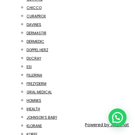
CHICCO
CURAPROX
DAVINES
DERMASTIR
DERMEDIC
DOPPEL HERZ
DUCRAY
ESI
FILLERINA
FREZYDERM
GRAL MEDICAL
HOMNES
IHEALTH
JOHNSON’S BABY
Powered by
Joinchat
KLORANE
KORFF