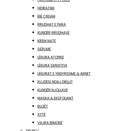
HIDRATIMI
BB CREAM
RRUDHAT E PARA
KUNDËR RRUDHAVE
KREM NATE
SERUME
LËKURA ATOPIKE
LËKURA SENSITIVE
LËKURAT E YNDYRSHME & AKNET
KUJDESI NDAJ DIELLIT
KUNDËR NJOLLAVE
MASKA & EKSFOLIANT
BUZËT
SYTË
VAJRA BIMORE
TRUPI