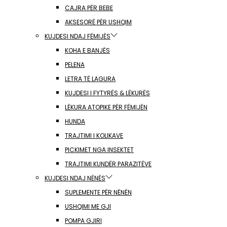
CAJRA PËR BEBE
AKSESORË PËR USHQIM
KUJDESI NDAJ FËMIJËS
KOHA E BANJËS
PELENA
LETRA TË LAGURA
KUJDESI I FYTYRËS & LËKURËS
LËKURA ATOPIKE PËR FËMIJËN
HUNDA
TRAJTIMI I KOLIKAVE
PICKIMET NGA INSEKTET
TRAJTIMI KUNDËR PARAZITËVE
KUJDESI NDAJ NËNËS
SUPLEMENTE PËR NËNËN
USHQIMI ME GJI
POMPA GJIRI