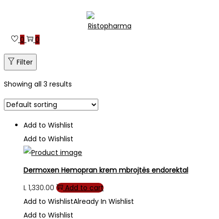
Skip
Skip
to
to
0
0
navigation
content
Filter
Showing all 3 results
Add to Wishlist
Add to Wishlist
Dermoxen Hemopran krem mbrojtës endorektal
L
1,330.00
Add to cart
Add to Wishlist
Already In Wishlist
Add to Wishlist