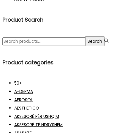
L 1,340.00.
L 1,206.00.
Product Search
Search
Search
for:>
Product categories
50+
A-DERMA
AEROSOL
AESTHETICO
AKSESORË PËR USHQIM
AKSESORË TË NDRYSHËM