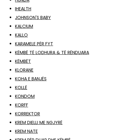
HUNDA
IHEALTH
JOHNSON'S BABY
KALCIUM
KALLO
KARAMELE PËR FYT
KËMBË TË LODHURA & TË RËNDUARA
KËMBËT
KLORANE
KOHA E BANJËS
KOLLË
KONDOM
KORFF
KORREKTOR
KREM DIELLI ME NGJYRË
KREM NATE