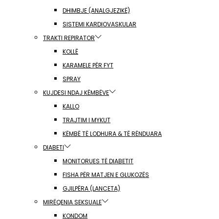
DHIMBJE (ANALGJEZIKË)
SISTEMI KARDIOVASKULAR
TRAKTI REPIRATOR
KOLLË
KARAMELE PËR FYT
SPRAY
KUJDESI NDAJ KËMBËVE
KALLO
TRAJTIM I MYKUT
KËMBË TË LODHURA & TË RËNDUARA
DIABETI
MONITORUES TË DIABETIT
FISHA PËR MATJEN E GLUKOZËS
GJILPËRA (LANCETA)
MIRËQENIA SEKSUALE
KONDOM