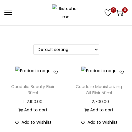
0
0
S
S
k
k
i
i
p
p
t
t
o
o
n
c
a
o
v
n
Caudalie Beauty Elixir
Caudalie Mouisturizing
i
t
30ml
Oil Elixir 50ml
g
e
L
2,100.00
L
2,700.00
a
n
Add to cart
Add to cart
t
t
Add to Wishlist
Add to Wishlist
i
o