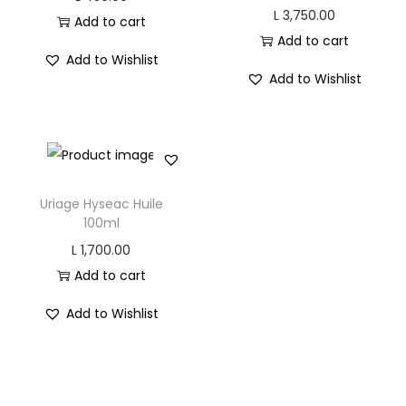
L
3,750.00
,
,
Add to cart
Add to cart
3
4
3
3
Add to Wishlist
,
5
,
9
Add to Wishlist
6
8
9
0
4
.
9
.
0
0
0
0
.
0
.
0
0
.
0
.
Uriage Hyseac Huile
100ml
0
0
.
.
L
1,700.00
Add to cart
Add to Wishlist