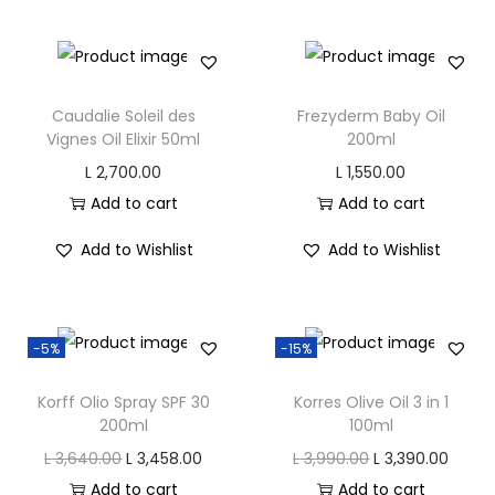
n
Caudalie Soleil des
Frezyderm Baby Oil
Vignes Oil Elixir 50ml
200ml
L
2,700.00
L
1,550.00
Add to cart
Add to cart
Add to Wishlist
Add to Wishlist
-5%
-15%
Korff Olio Spray SPF 30
Korres Olive Oil 3 in 1
200ml
100ml
O
C
O
C
L
3,640.00
L
3,458.00
L
3,990.00
L
3,390.00
r
u
r
u
Add to cart
Add to cart