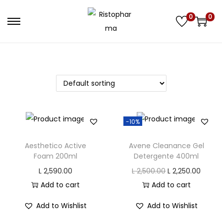
0
0
S
S
k
k
i
i
p
p
t
t
o
o
n
c
-10%
a
o
v
n
Aesthetico Active
Avene Cleanance Gel
i
t
Foam 200ml
Detergente 400ml
g
e
O
C
L
2,590.00
L
2,500.00
L
2,250.00
a
n
r
u
Add to cart
Add to cart
t
t
i
r
Add to Wishlist
Add to Wishlist
i
g
r
o