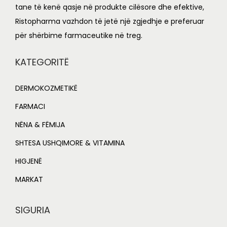
tane të kenë qasje në produkte cilësore dhe efektive,
0
.
6
.
Ristopharma vazhdon të jetë një zgjedhje e preferuar
0
0
0
0
për shërbime farmaceutike në treg.
.
0
.
0
0
.
0
.
KATEGORITË
0
0
.
.
DERMOKOZMETIKË
FARMACI
NËNA & FËMIJA
SHTESA USHQIMORE & VITAMINA
HIGJENË
MARKAT
SIGURIA