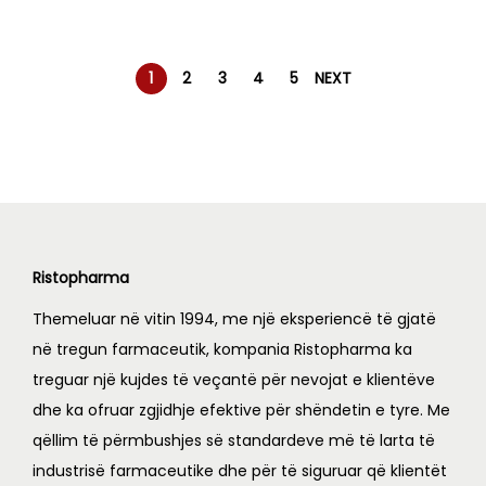
0
s
L
s
L
a
t
a
t
0
:
:
l
p
l
p
.
L
1
L
2
p
r
p
r
1
2
3
4
5
NEXT
,
,
r
i
r
i
2
9
2
3
i
c
i
c
,
8
,
6
c
e
c
e
2
9
6
7
e
i
e
i
1
.
3
.
w
s
w
s
0
0
0
0
a
:
a
:
Ristopharma
.
0
.
0
s
L
s
L
0
.
0
.
Themeluar në vitin 1994, me një eksperiencë të gjatë
:
:
0
0
në tregun farmaceutik, kompania Ristopharma ka
L
1
L
1
.
.
treguar një kujdes të veçantë për nevojat e klientëve
,
,
dhe ka ofruar zgjidhje efektive për shëndetin e tyre. Me
1
4
2
9
qëllim të përmbushjes së standardeve më të larta të
,
4
,
2
industrisë farmaceutike dhe për të siguruar që klientët
7
5
2
1