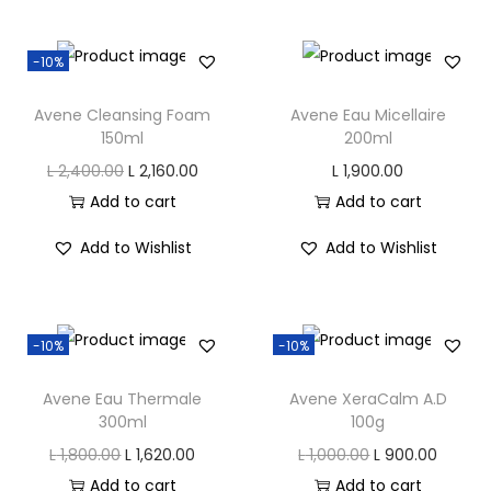
i
e
n
n
n
-10%
a
t
l
p
Avene Cleansing Foam
Avene Eau Micellaire
p
r
150ml
200ml
r
i
O
C
L
2,400.00
L
2,160.00
L
1,900.00
i
c
r
u
Add to cart
Add to cart
c
e
i
r
Add to Wishlist
Add to Wishlist
e
i
g
r
w
s
i
e
a
:
n
n
s
L
-10%
-10%
a
t
:
l
p
Avene Eau Thermale
Avene XeraCalm A.D
L
2
p
r
300ml
100g
,
r
i
O
C
O
C
L
1,800.00
L
1,620.00
L
1,000.00
L
900.00
2
2
i
c
r
u
r
u
Add to cart
Add to cart