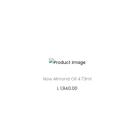
Now Almond Oil 473ml
L
1,940.00
Add to cart
Add to Wishlist