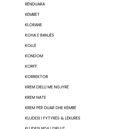
RËNDUARA
KËMBËT
KLORANE
KOHA E BANJËS
KOLLË
KONDOM
KORFF
KORREKTOR
KREM DIELLI ME NGJYRË
KREM NATE
KREM PËR DUAR DHE KËMBË
KUJDESI I FYTYRËS & LËKURËS
KUJDESI NDAJ DIELLIT