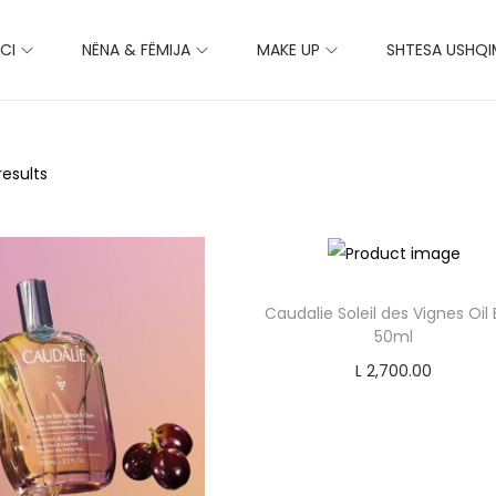
CI
NËNA & FËMIJA
MAKE UP
SHTESA USHQ
results
Caudalie Soleil des Vignes Oil El
50ml
L
2,700.00
Add to cart
Add to Wishlist