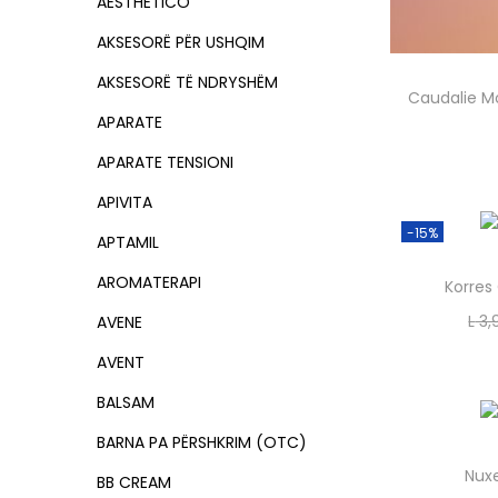
o
AESTHETICO
:
n
>
AKSESORË PËR USHQIM
AKSESORË TË NDRYSHËM
Caudalie Mou
APARATE
APARATE TENSIONI
APIVITA
-15%
APTAMIL
AROMATERAPI
Korres 
L
3,
AVENE
AVENT
BALSAM
BARNA PA PËRSHKRIM (OTC)
Nuxe
BB CREAM