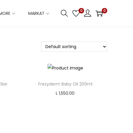
0
0
IMORE
MARKAT
ixir
Frezyderm Baby Oil 200ml
L
1,550.00
Add to cart
Add to Wishlist