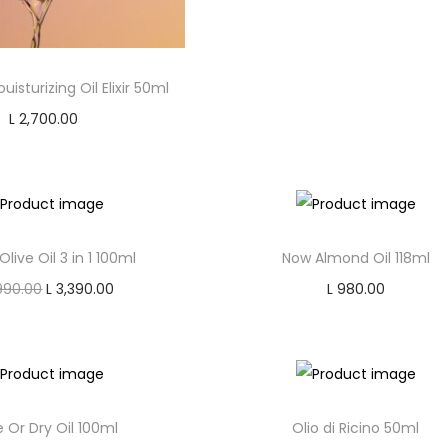
isturizing Oil Elixir 50ml
L
2,700.00
Add to cart
Add to Wishlist
Olive Oil 3 in 1 100ml
Now Almond Oil 118ml
O
C
990.00
L
3,390.00
L
980.00
r
u
Add to cart
Add to cart
i
r
Add to Wishlist
Add to Wishlist
g
r
i
e
 Or Dry Oil 100ml
Olio di Ricino 50ml
n
n