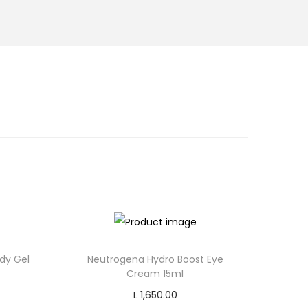
p
r
i
c
e
i
s
:
L
2
,
6
5
dy Gel
Neutrogena Hydro Boost Eye
5
Cream 15ml
.
L
1,650.00