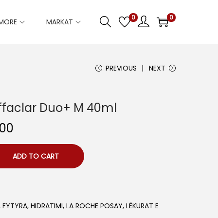
0
0
IMORE
MARKAT
PREVIOUS
NEXT
ffaclar Duo+ M 40ml
C
.00
u
r
ADD TO CART
r
e
n
,
FYTYRA
,
HIDRATIMI
,
LA ROCHE POSAY
,
LËKURAT E
t