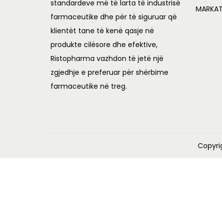
standardeve më të larta të industrisë
:
MARKA
farmaceutike dhe për të siguruar që
L
2
klientët tane të kenë qasje në
,
produkte cilësore dhe efektive,
2
0
Ristopharma vazhdon të jetë një
,
4
zgjedhje e preferuar për shërbime
2
3
farmaceutike në treg.
7
.
0
0
.
0
0
.
Copyri
0
.