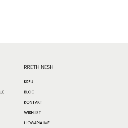
0
Add to cart
0
Add to Wishlist
.
RRETH NESH
KREU
ALE
BLOG
KONTAKT
WISHLIST
LLOGARIA IME