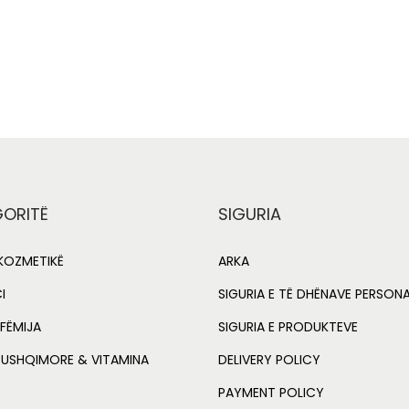
0
Add to cart
Add to cart
u
.
o
Add to Wishlist
Add to Wishlist
0
+
0
M
.
4
0
m
l
ORITË
SIGURIA
q
u
OZMETIKË
ARKA
a
I
SIGURIA E TË DHËNAVE PERSON
n
FËMIJA
SIGURIA E PRODUKTEVE
t
i
 USHQIMORE & VITAMINA
DELIVERY POLICY
t
PAYMENT POLICY
y