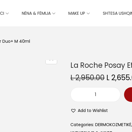
CI
NËNA & FËMIJA
MAKE UP
SHTESA USHQ
ar Duo+ M 40ml
La Roche Posay E
O
L
2,950.00
L
2,655
r
i
L
g
a
i
Add to Wishlist
R
n
o
Categories:
DERMOKOZMETIKË
a
c