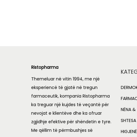
r
u
Add to cart
i
r
Add to Wishlist
g
r
i
e
n
n
a
t
l
p
Ristopharma
p
r
KATEG
r
i
Themeluar në vitin 1994, me një
i
c
eksperiencë të gjatë në tregun
DERMOK
c
e
farmaceutik, kompania Ristopharma
FARMAC
e
i
ka treguar një kujdes të veçantë për
NËNA & 
nevojat e klientëve dhe ka ofruar
w
s
SHTESA
zgjidhje efektive për shëndetin e tyre.
a
:
Me qëllim të përmbushjes së
s
L
HIGJENË