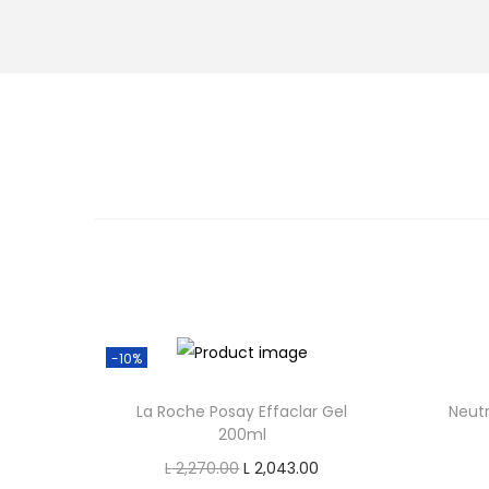
o
n
-10%
La Roche Posay Effaclar Gel
Neutr
200ml
O
C
L
2,270.00
L
2,043.00