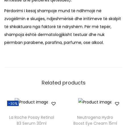
lehtësisë dhe përbërës qetësues).
Përdorimi i kesaj shampoje mund të ndihmojë në
zvogëlimin e skuqjes, ndjeshmërisë dhe irritimeve të skalpit
të shkaktuara nga faktorë të ndryshëm. Për më tepër,
shampoja është dermatologjikisht testuar dhe nuk
përmban parabene, parafina, parfume, ose alkool.
Related products
-30%
La Roche Posay Retinol
Neutrogena Hydro
B3 Serum 30ml
Boost Eye Cream 15ml