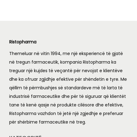
:
L
3
,
5
8
,
5
Ristopharma
5
0
Themeluar në vitin 1994, me një eksperiencë të gjatë
0
.
në tregun farmaceutik, kompania Ristopharma ka
0
0
treguar një kujdes të veçantë për nevojat e klientëve
.
0
dhe ka ofruar zgjidhje efektive për shëndetin e tyre. Me
0
.
qëllim të përmbushjes së standardeve më të larta të
0
industrisë farmaceutike dhe për të siguruar që klientët
.
tane të kenë qasje në produkte cilësore dhe efektive,
Ristopharma vazhdon të jetë një zgjedhje e preferuar
për shërbime farmaceutike në treg.