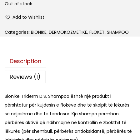
o
Out of stock
n
Add to Wishlist
Categories:
BIONIKE
,
DERMOKOZMETIKË
,
FLOKËT
,
SHAMPOO
Description
Reviews (1)
Bionike Triderm D.S. Shampoo është një produkt i
përshtatur për kujdesin e flokëve dhe të skalpit të lëkurës
së ndjeshme dhe të tendosur. Kjo shampo përmban
përbërës aktivë që ndihmojnë në kontrollin e zbokthit të
lëkurës (për shembull, përbërës antioksidantë, përbërës të