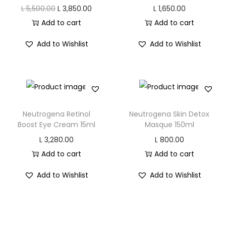
O
C
L
5,500.00
L
3,850.00
L
1,650.00
r
u
Add to cart
Add to cart
i
r
Add to Wishlist
Add to Wishlist
g
r
i
e
n
n
a
t
l
p
Neutrogena Retinol
Neutrogena Skin Detox
p
r
Boost Eye Cream 15ml
Masque 150ml
r
i
L
3,280.00
L
800.00
i
c
Add to cart
Add to cart
c
e
Add to Wishlist
Add to Wishlist
e
i
w
s
a
:
s
L