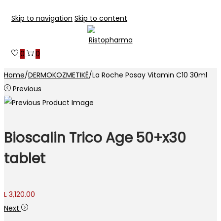
Skip to navigation
Skip to content
0
0
Home
/
DERMOKOZMETIKË
/
La Roche Posay Vitamin C10 30ml
Previous
Bioscalin Trico Age 50+x30
tablet
L
3,120.00
Next