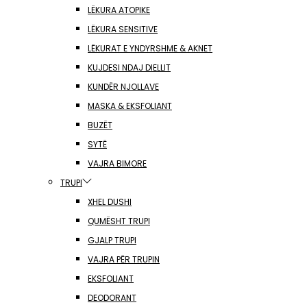
LËKURA ATOPIKE
LËKURA SENSITIVE
LËKURAT E YNDYRSHME & AKNET
KUJDESI NDAJ DIELLIT
KUNDËR NJOLLAVE
MASKA & EKSFOLIANT
BUZËT
SYTË
VAJRA BIMORE
TRUPI
XHEL DUSHI
QUMËSHT TRUPI
GJALP TRUPI
VAJRA PËR TRUPIN
EKSFOLIANT
DEODORANT