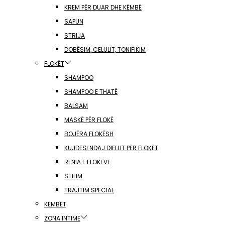
KREM PËR DUAR DHE KËMBË
SAPUN
STRIJA
DOBËSIM, CELULIT, TONIFIKIM
FLOKËT
SHAMPOO
SHAMPOO E THATË
BALSAM
MASKË PËR FLOKË
BOJËRA FLOKËSH
KUJDESI NDAJ DIELLIT PËR FLOKËT
RËNIA E FLOKËVE
STILIM
TRAJTIM SPECIAL
KËMBËT
ZONA INTIME