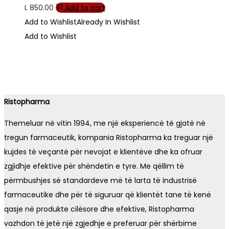
L
850.00
Add to cart
Add to Wishlist
Already In Wishlist
Add to Wishlist
Ristopharma
Themeluar në vitin 1994, me një eksperiencë të gjatë në
tregun farmaceutik, kompania Ristopharma ka treguar një
kujdes të veçantë për nevojat e klientëve dhe ka ofruar
zgjidhje efektive për shëndetin e tyre. Me qëllim të
përmbushjes së standardeve më të larta të industrisë
farmaceutike dhe për të siguruar që klientët tane të kenë
qasje në produkte cilësore dhe efektive, Ristopharma
vazhdon të jetë një zgjedhje e preferuar për shërbime