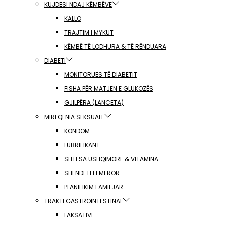
KUJDESI NDAJ KËMBËVE
KALLO
TRAJTIM I MYKUT
KËMBË TË LODHURA & TË RËNDUARA
DIABETI
MONITORUES TË DIABETIT
FISHA PËR MATJEN E GLUKOZËS
GJILPËRA (LANCETA)
MIRËQENIA SEKSUALE
KONDOM
LUBRIFIKANT
SHTESA USHQIMORE & VITAMINA
SHËNDETI FEMËROR
PLANIFIKIM FAMILJAR
TRAKTI GASTROINTESTINAL
LAKSATIVË