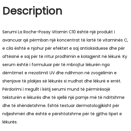
Description
Serumi La Roche-Posay Vitamin C10 është një produkt i
avancuar që përmban një koncentrat të lartë të vitaminës C,
e cila është e njohur për efektet e saj antioksiduese dhe për
aftësinë e saj për të rritur prodhimin e kolagjenit në lëkurë. Ky
serum është i formuluar për të mbrojtur lëkurën nga
dëmtimet e rrezatimit UV dhe ndihmon në zvogëlimin e
shenjave të plakjes së lëkurës si rrudhat dhe lëkurë e errët.
Përdorimi i rregullt i këtij serumi mund të përmirësojë
teksturën e lëkurës dhe të sjellë një pamje më të ndritshme
dhe të shëndetshme. Është testuar dermatologjikisht për
ndjeshmëri dhe është e përshtatshme për të gjitha tipet e
lëkurës.