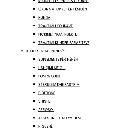
KUJDESI I FYTYRËS & LËKURËS
LËKURA ATOPIKE PËR FËMIJËN
HUNDA
TRAJTIMI I KOLIKAVE
PICKIMET NGA INSEKTET
TRAJTIMI KUNDËR PARAZITËVE
KUJDESI NDAJ NËNËS
SUPLEMENTE PËR NËNËN
USHQIMI ME GJI
POMPA GJIRI
STERILIZIM DHE PASTRIM
BIBERONË
SHISHE
AEROSOL
AKSESORË TË NDRYSHËM
HIGJENË