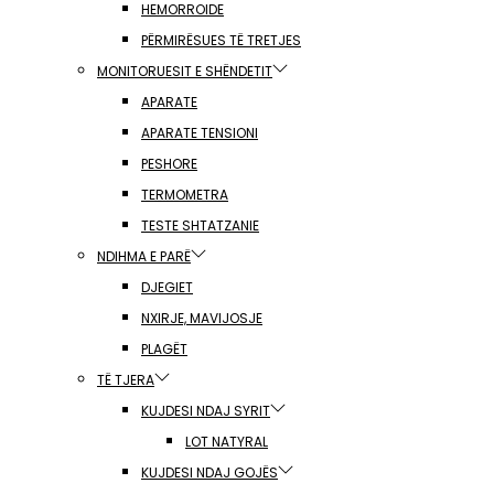
HEMORROIDE
PËRMIRËSUES TË TRETJES
MONITORUESIT E SHËNDETIT
APARATE
APARATE TENSIONI
PESHORE
TERMOMETRA
TESTE SHTATZANIE
NDIHMA E PARË
DJEGIET
NXIRJE, MAVIJOSJE
PLAGËT
TË TJERA
KUJDESI NDAJ SYRIT
LOT NATYRAL
KUJDESI NDAJ GOJËS