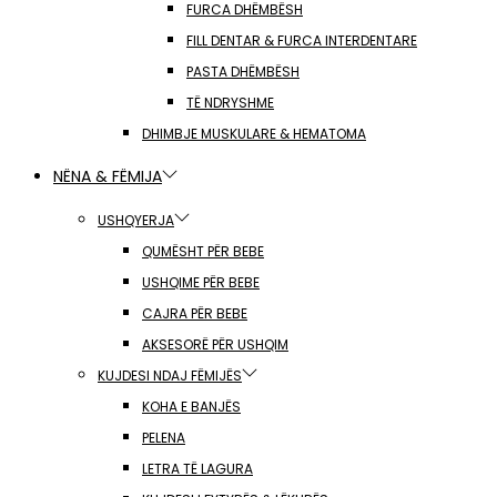
FURCA DHËMBËSH
FILL DENTAR & FURCA INTERDENTARE
PASTA DHËMBËSH
TË NDRYSHME
DHIMBJE MUSKULARE & HEMATOMA
NËNA & FËMIJA
USHQYERJA
QUMËSHT PËR BEBE
USHQIME PËR BEBE
CAJRA PËR BEBE
AKSESORË PËR USHQIM
KUJDESI NDAJ FËMIJËS
KOHA E BANJËS
PELENA
LETRA TË LAGURA