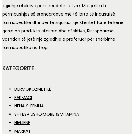
zgjidhje efektive për shëndetin e tyre. Me qëllim të
përmbushjes së standardeve më të larta të industrisë
farmaceutike dhe për të siguruar që klientët tane të kenë
qasje në produkte cilësore dhe efektive, Ristopharma
vazhdon të jetë një zgjedhje e preferuar për shërbime
farmaceutike në treg.
KATEGORITË
DERMOKOZMETIKË
FARMACI
NËNA & FËMIJA
SHTESA USHQIMORE & VITAMINA
HIGJENË
MARKAT