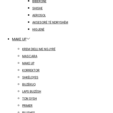
BIBERONË
SHISHE
AEROSOL
AKSESORË TË NDRYSHËM
HIGJENË
MAKE UP
KREM DIELLI ME NGJYRË
MASCARA
MAKE UP
KORREKTOR
SHKËLQYES
BUZËKUQ
LAPS BUZËSH
TON SYSH
PRIMER
BLUSHES