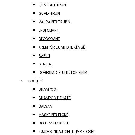
QUMËSHT TRUPI
GJALP TRUPI
VAJRA PËR TRUPIN
EKSFOLIANT
DEODORANT
KREM PËR DUAR DHE KËMBË
SAPUN
STRIJA
DOBËSIM, CELULIT, TONIFIKIM
FLOKËT
SHAMPOO
SHAMPOO E THATË
BALSAM
MASKË PËR FLOKË
BOJËRA FLOKËSH
KUJDESI NDAJ DIELLIT PËR FLOKËT