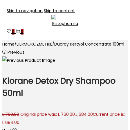
Skip to navigation
Skip to content
0
0
Home
/
DERMOKOZMETIKË
/
Ducray Kertyol Concentrate 100ml
Previous
Klorane Detox Dry Shampoo
50ml
L
760.00
Original price was: L 760.00.
L
684.00
Current price is:
L 684.00.