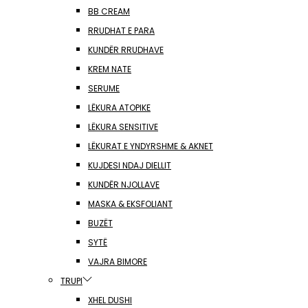
BB CREAM
RRUDHAT E PARA
KUNDËR RRUDHAVE
KREM NATE
SERUME
LËKURA ATOPIKE
LËKURA SENSITIVE
LËKURAT E YNDYRSHME & AKNET
KUJDESI NDAJ DIELLIT
KUNDËR NJOLLAVE
MASKA & EKSFOLIANT
BUZËT
SYTË
VAJRA BIMORE
TRUPI
XHEL DUSHI