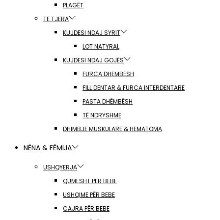
PLAGËT
TË TJERA
KUJDESI NDAJ SYRIT
LOT NATYRAL
KUJDESI NDAJ GOJËS
FURCA DHËMBËSH
FILL DENTAR & FURCA INTERDENTARE
PASTA DHËMBËSH
TË NDRYSHME
DHIMBJE MUSKULARE & HEMATOMA
NËNA & FËMIJA
USHQYERJA
QUMËSHT PËR BEBE
USHQIME PËR BEBE
CAJRA PËR BEBE