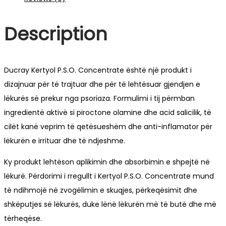
Description
Ducray Kertyol P.S.O. Concentrate është një produkt i
dizajnuar për të trajtuar dhe për të lehtësuar gjendjen e
lëkurës së prekur nga psoriaza. Formulimi i tij përmban
ingredientë aktivë si piroctone olamine dhe acid salicilik, të
cilët kanë veprim të qetësueshëm dhe anti-inflamator për
lëkurën e irrituar dhe të ndjeshme.
Ky produkt lehtëson aplikimin dhe absorbimin e shpejtë në
lëkurë. Përdorimi i rregullt i Kertyol P.S.O. Concentrate mund
të ndihmojë në zvogëlimin e skuqjes, përkeqësimit dhe
shkëputjes së lëkurës, duke lënë lëkurën më të butë dhe më
tërheqëse.