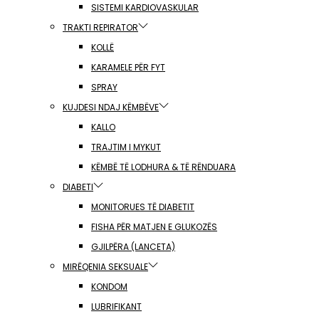
SISTEMI KARDIOVASKULAR
TRAKTI REPIRATOR
KOLLË
KARAMELE PËR FYT
SPRAY
KUJDESI NDAJ KËMBËVE
KALLO
TRAJTIM I MYKUT
KËMBË TË LODHURA & TË RËNDUARA
DIABETI
MONITORUES TË DIABETIT
FISHA PËR MATJEN E GLUKOZËS
GJILPËRA (LANCETA)
MIRËQENIA SEKSUALE
KONDOM
LUBRIFIKANT