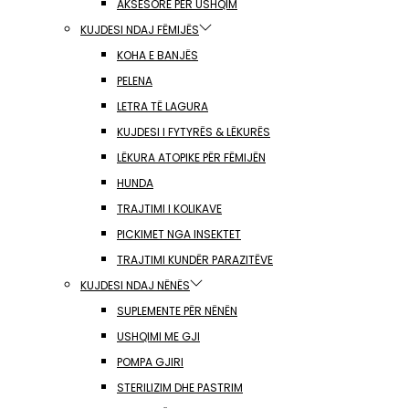
AKSESORË PËR USHQIM
KUJDESI NDAJ FËMIJËS
KOHA E BANJËS
PELENA
LETRA TË LAGURA
KUJDESI I FYTYRËS & LËKURËS
LËKURA ATOPIKE PËR FËMIJËN
HUNDA
TRAJTIMI I KOLIKAVE
PICKIMET NGA INSEKTET
TRAJTIMI KUNDËR PARAZITËVE
KUJDESI NDAJ NËNËS
SUPLEMENTE PËR NËNËN
USHQIMI ME GJI
POMPA GJIRI
STERILIZIM DHE PASTRIM