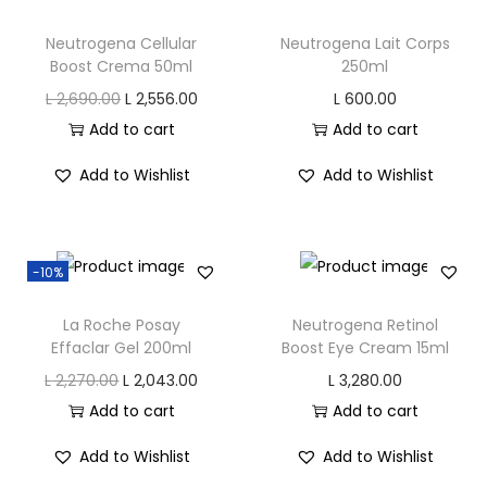
n
c
Neutrogena Cellular
Neutrogena Lait Corps
e
Boost Crema 50ml
250ml
9
O
C
L
2,690.00
L
2,556.00
L
600.00
0
r
u
Add to cart
Add to cart
m
i
r
Add to Wishlist
Add to Wishlist
l
g
r
q
i
e
u
n
n
-10%
a
a
t
n
l
p
La Roche Posay
Neutrogena Retinol
t
p
r
Effaclar Gel 200ml
Boost Eye Cream 15ml
i
r
i
O
C
L
2,270.00
L
2,043.00
L
3,280.00
t
i
c
r
u
Add to cart
Add to cart
y
c
e
i
r
Add to Wishlist
Add to Wishlist
e
i
g
r