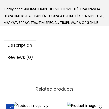
l
n
D
Categories:
AROMATERAPI
,
DERMOKOZMETIKË
,
FRAGRANCA
,
e
HIDRATIMI
,
KOHA E BANJËS
,
LËKURA ATOPIKE
,
LËKURA SENSITIVE
,
J
MARKAT
,
SPRAY
,
TRAJTIM SPECIAL
,
TRUPI
,
VAJRA ORGANIKE
a
n
e
Description
i
r
Reviews (0)
o
F
r
a
Related products
g
r
a
-5%