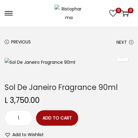
0
0
S
S
k
k
i
i
PREVIOUS
NEXT
p
p
t
t
o
o
n
c
a
o
Sol De Janeiro Fragrance 90ml
v
n
i
t
L
3,750.00
g
e
a
n
ADD TO CART
t
t
S
i
o
Add to Wishlist
o