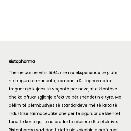
w
s
i
e
a
:
n
n
s
L
a
t
:
l
p
L
2
p
r
,
r
i
2
5
i
c
,
5
c
e
Ristopharma
6
6
e
i
Themeluar në vitin 1994, me një eksperiencë të gjatë
9
.
w
s
në tregun farmaceutik, kompania Ristopharma ka
0
0
a
:
treguar një kujdes të veçantë për nevojat e klientëve
.
0
s
L
dhe ka ofruar zgjidhje efektive për shëndetin e tyre. Me
0
.
:
qëllim të përmbushjes së standardeve më të larta të
0
L
2
industrisë farmaceutike dhe për të siguruar që klientët
.
,
tane të kenë qasje në produkte cilësore dhe efektive,
2
0
Ristopharma vazhdon të jetë një zgjedhje e preferuar