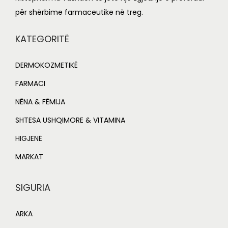
,
4
për shërbime farmaceutike në treg.
2
3
7
.
KATEGORITË
0
0
.
0
DERMOKOZMETIKË
0
.
FARMACI
0
NËNA & FËMIJA
.
SHTESA USHQIMORE & VITAMINA
HIGJENË
MARKAT
SIGURIA
ARKA