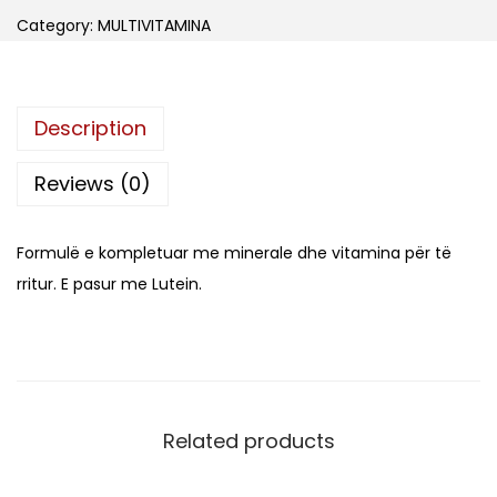
n
n
e
Category:
MULTIVITAMINA
a
t
r
l
p
g
p
r
y
r
i
Description
M
i
c
u
Reviews (0)
c
e
l
e
i
t
w
s
Formulë e kompletuar me minerale dhe vitamina për të
i
a
:
rritur. E pasur me Lutein.
-
s
L
V
:
i
L
1
t
,
a
1
4
Related products
m
,
4
i