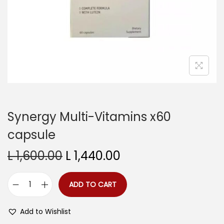
o
n
Synergy Multi-Vitamins x60
capsule
O
C
L
1,600.00
L
1,440.00
r
u
i
r
ADD TO CART
S
g
r
y
i
e
Add to Wishlist
n