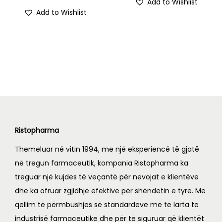
Add to Wishlist
t
Add to Wishlist
i
t
y
Ristopharma
Themeluar në vitin 1994, me një eksperiencë të gjatë
në tregun farmaceutik, kompania Ristopharma ka
treguar një kujdes të veçantë për nevojat e klientëve
dhe ka ofruar zgjidhje efektive për shëndetin e tyre. Me
qëllim të përmbushjes së standardeve më të larta të
industrisë farmaceutike dhe për të siguruar që klientët