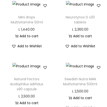
6
0
n
0
.
s
0
0
Mini drops
Neurotynox D x30
x
.
0
Multivitamine 50ml
tablete
6
0
.
L
1,440.00
L
2,360.00
0
0
Add to cart
Add to cart
c
.
a
Add to Wishlist
Add to Wishlist
p
s
u
l
e
Natural Factors
Swedish Nutra MAN
Acidophilus &Bifidus
Multivitamine 500ml
q
x90 capsule
u
L
2,500.00
L
2,500.00
a
Add to cart
Add to cart
n