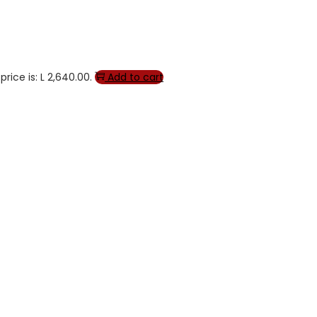
price is: L 2,640.00.
Add to cart