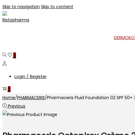
Skip to navigation
Skip to content
DERMOKO
0
Login / Register
0
Home
/
PHARMACERIS
/
Pharmaceris Fluid Foundation 02 SPF 50+
Previous