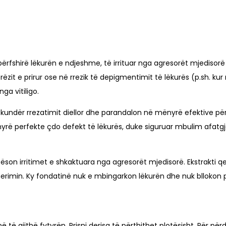
përfshirë lëkurën e ndjeshme, të irrituar nga agresorët mjedisor
ëzit e prirur ose në rrezik të depigmentimit të lëkurës (p.sh. k
ga vitiligo.
jes kundër rrezatimit diellor dhe parandalon në mënyrë efektive 
yrë perfekte çdo defekt të lëkurës, duke siguruar mbulim afatgja
n irritimet e shkaktuara nga agresorët mjedisorë. Ekstrakti qetësu
rigjenerimin. Ky fondatinë nuk e mbingarkon lëkurën dhe nuk blloko
të gjithë fytyrën. Prisni derisa të përthithet plotësisht. Për pë