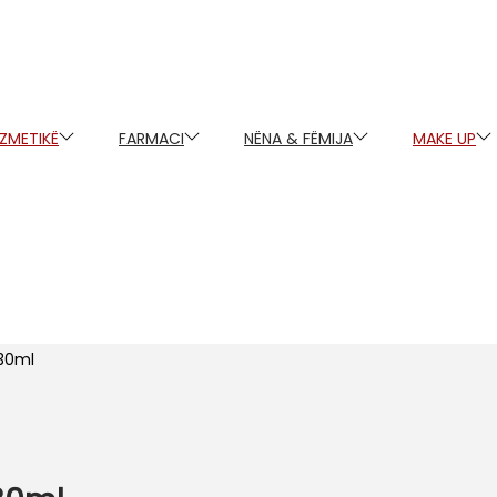
ZMETIKË
FARMACI
NËNA & FËMIJA
MAKE UP
 30ml