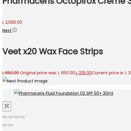
Pharmaceris Octopirox Crème 
L
2,590.00
Next
Veet x20 Wax Face Strips
L
650.00
Original price was: L 650.00.
L
325.00
Current price is: L 3