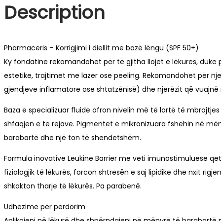
Description
Pharmaceris – Korrigjimi i diellit me bazë lëngu (SPF 50+)
Ky fondatinë rekomandohet për të gjitha llojet e lëkurës, duke 
estetike, trajtimet me lazer ose peeling. Rekomandohet për njer
gjendjeve inflamatore ose shtatzënisë) dhe njerëzit që vuajnë n
Baza e specializuar fluide ofron nivelin më të lartë të mbrojt
shfaqjen e të rejave. Pigmentet e mikronizuara fshehin në mën
barabartë dhe një ton të shëndetshëm.
Formula inovative Leukine Barrier me veti imunostimuluese qetëso
fiziologjik të lëkurës, forcon shtresën e saj lipidike dhe nxit 
shkakton tharje të lëkurës. Pa parabenë.
Udhëzime për përdorim
Aplikojeni në lëkurë dhe shpërndajeni në mënyrë të barabartë në 