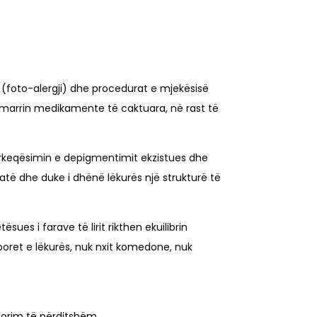
ë (foto-alergji) dhe procedurat e mjekësisë
ur marrin medikamente të caktuara, në rast të
përkeqësimin e depigmentimit ekzistues dhe
të dhe duke i dhënë lëkurës një strukturë të
es i farave të lirit rikthen ekuilibrin
n poret e lëkurës, nuk nxit komedone, nuk
rdorim të përditshëm.