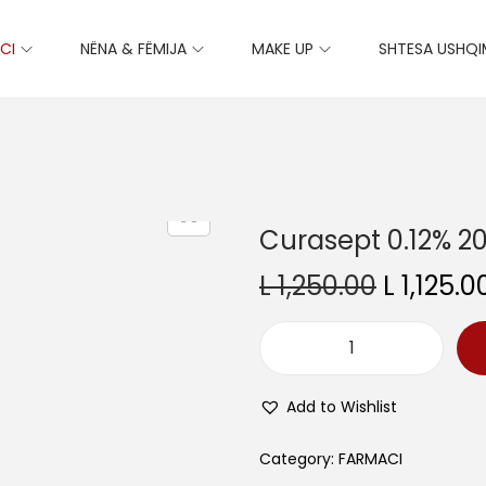
CI
NËNA & FËMIJA
MAKE UP
SHTESA USHQ
Curasept 0.12% 2
O
L
1,250.00
L
1,125.0
r
i
C
g
u
i
Add to Wishlist
r
n
a
Category:
FARMACI
a
s