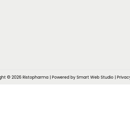
,
6
,
0
8
.
0
.
0
.
0
ght © 2026
Ristopharma
| Powered by Smart Web Studio
| Privac
.