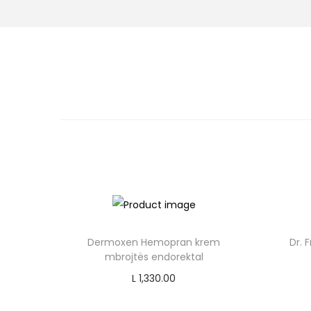
o
n
Dermoxen Hemopran krem
Dr. 
mbrojtës endorektal
L
1,330.00
Add to cart