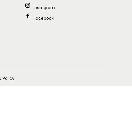
6
Instagram
4
6
7
Facebook
7
3
.
2
0
0
.
0
0
0
.
0
0
.
y Policy