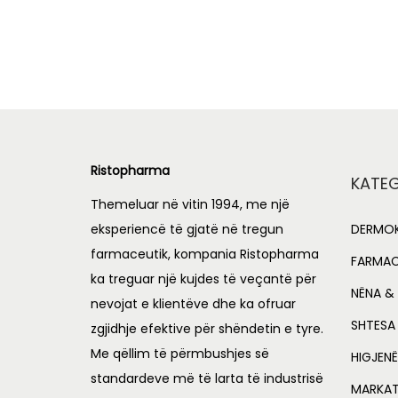
Add to Wishlist
Ristopharma
KATEG
Themeluar në vitin 1994, me një
eksperiencë të gjatë në tregun
DERMOK
farmaceutik, kompania Ristopharma
FARMAC
ka treguar një kujdes të veçantë për
NËNA & 
nevojat e klientëve dhe ka ofruar
SHTESA
zgjidhje efektive për shëndetin e tyre.
Me qëllim të përmbushjes së
HIGJENË
standardeve më të larta të industrisë
MARKA