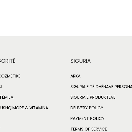
0
Add to Wishlist
g
n
Add to Wishlist
.
i
t
0
n
i
0
t
a
.
y
l
p
r
i
ORITË
SIGURIA
i
OZMETIKË
ARKA
c
e
i
I
SIGURIA E TË DHËNAVE PERSON
w
FËMIJA
SIGURIA E PRODUKTEVE
a
:
 USHQIMORE & VITAMINA
DELIVERY POLICY
s
PAYMENT POLICY
:
T
TERMS OF SERVICE
L