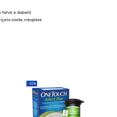
0
0
fishat e diabetit.
.
nçeta sterile, mbajtëse
-20%