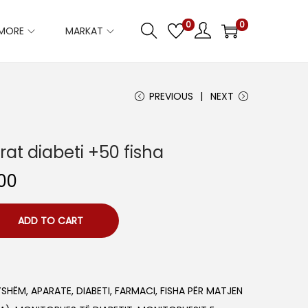
0
0
IMORE
MARKAT
PREVIOUS
NEXT
rat diabeti +50 fisha
C
00
u
r
ADD TO CART
r
e
n
YSHËM
,
APARATE
,
DIABETI
,
FARMACI
,
FISHA PËR MATJEN
t