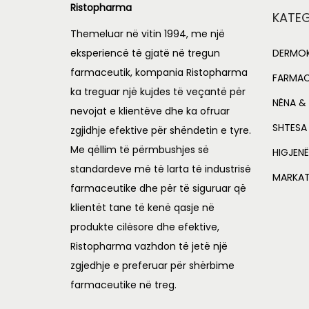
Ristopharma
KATEG
Themeluar në vitin 1994, me një
eksperiencë të gjatë në tregun
DERMOK
farmaceutik, kompania Ristopharma
FARMAC
ka treguar një kujdes të veçantë për
NËNA & 
nevojat e klientëve dhe ka ofruar
SHTESA
zgjidhje efektive për shëndetin e tyre.
Me qëllim të përmbushjes së
HIGJENË
standardeve më të larta të industrisë
MARKA
farmaceutike dhe për të siguruar që
klientët tane të kenë qasje në
produkte cilësore dhe efektive,
Ristopharma vazhdon të jetë një
zgjedhje e preferuar për shërbime
farmaceutike në treg.