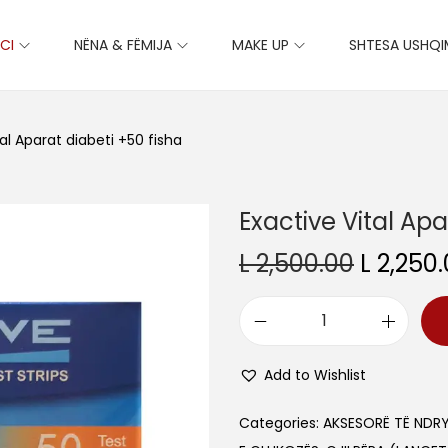
CI
NËNA & FËMIJA
MAKE UP
SHTESA USHQ
al Aparat diabeti +50 fisha
Exactive Vital Apa
O
L
2,500.00
L
2,250.
r
i
E
g
x
i
Add to Wishlist
a
n
c
Categories:
AKSESORË TË NDR
a
t