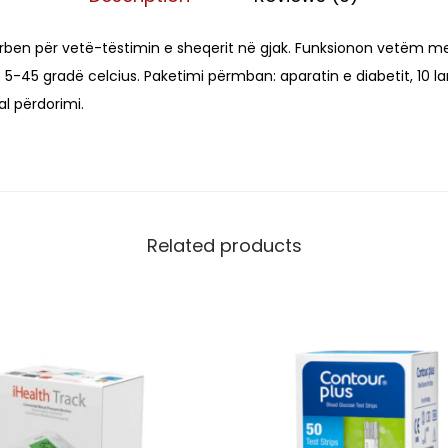
0
a
.
shërben për vetë-tëstimin e sheqerit në gjak. Funksionon vetëm me 
b
0
5-45 gradë celcius. Paketimi përmban: aparatin e diabetit, 10 la
e
0
l përdorimi.
t
.
i
+
5
0
Related products
f
i
s
h
a
q
u
a