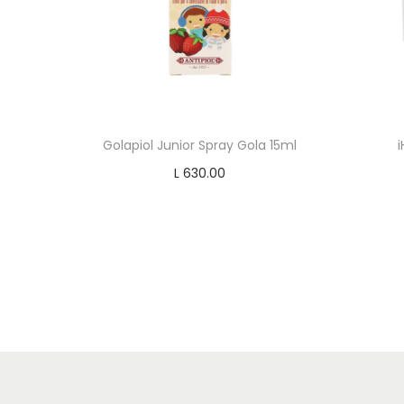
Golapiol Junior Spray Gola 15ml
L
630.00
Add to cart
Add to Wishlist