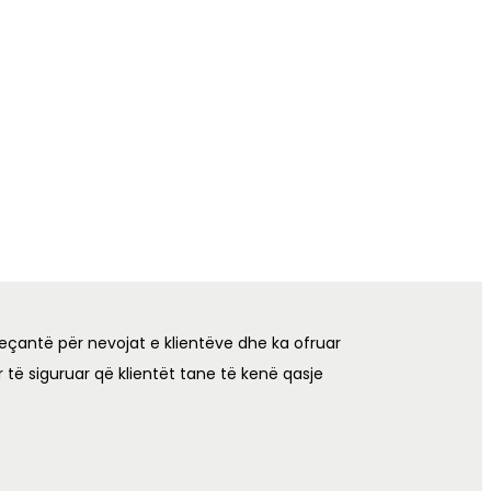
eçantë për nevojat e klientëve dhe ka ofruar
 të siguruar që klientët tane të kenë qasje