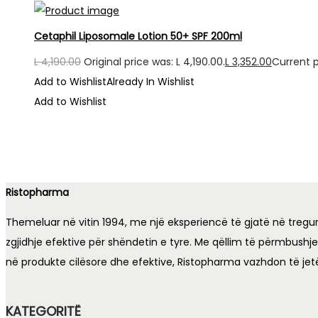
Cetaphil Liposomale Lotion 50+ SPF 200ml
L
4,190.00
Original price was: L 4,190.00.
L
3,352.00
Current pr
Add to Wishlist
Already In Wishlist
Add to Wishlist
Ristopharma
Themeluar në vitin 1994, me një eksperiencë të gjatë në tregu
zgjidhje efektive për shëndetin e tyre. Me qëllim të përmbushj
në produkte cilësore dhe efektive, Ristopharma vazhdon të jet
KATEGORITË