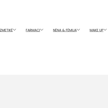
ZMETIKË
FARMACI
NËNA & FËMIJA
MAKE UP