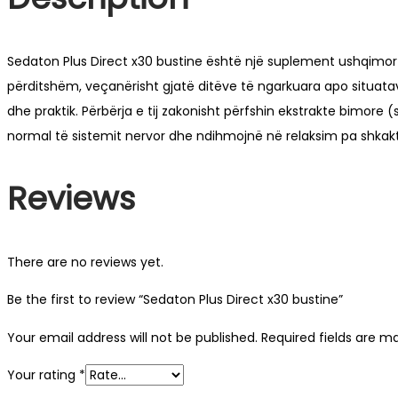
Sedaton Plus Direct x30 bustine është një suplement ushqimor b
përditshëm, veçanërisht gjatë ditëve të ngarkuara apo situatave
dhe praktik. Përbërja e tij zakonisht përfshin ekstrakte bimore
normal të sistemit nervor dhe ndihmojnë në relaksim pa shkakt
Reviews
There are no reviews yet.
Be the first to review “Sedaton Plus Direct x30 bustine”
Your email address will not be published.
Required fields are 
Your rating
*