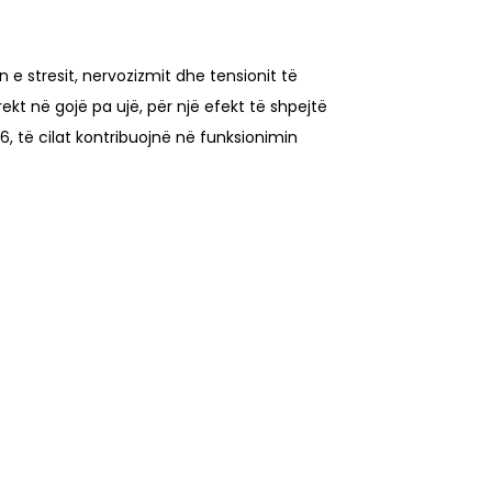
e stresit, nervozizmit dhe tensionit të
kt në gojë pa ujë, për një efekt të shpejtë
6, të cilat kontribuojnë në funksionimin