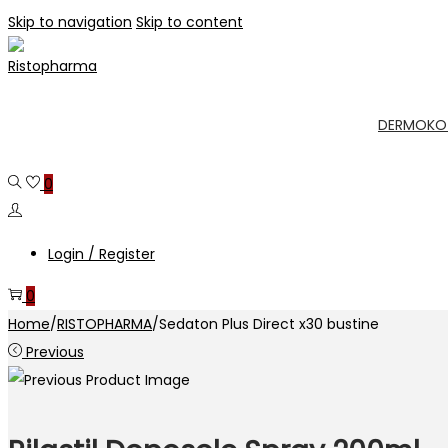
Skip to navigation
Skip to content
DERMOKO
0
Login / Register
0
Home
/
RISTOPHARMA
/
Sedaton Plus Direct x30 bustine
Previous