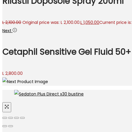
Rilastil Doposole Spray 200ml
L
2,100.00
Original price was: L 2,100.00.
L
1,050.00
Current price is:
Next
Cetaphil Sensitive Gel Fluid 50
L
2,800.00