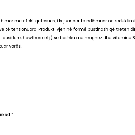
imor me efekt qetësues, i krijuar për të ndihmuar në reduktimin 
 të tensionuara. Produkti vjen në formë bustinash që treten dire
 (si pasiflorë, hawthorn etj.) së bashku me magnez dhe vitaminë B
uar varësi.
marked
*