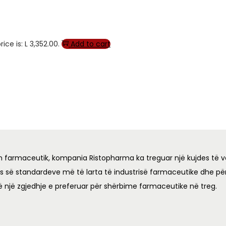
ice is: L 3,352.00.
Add to cart
n farmaceutik, kompania Ristopharma ka treguar një kujdes të v
es së standardeve më të larta të industrisë farmaceutike dhe për
ë një zgjedhje e preferuar për shërbime farmaceutike në treg.