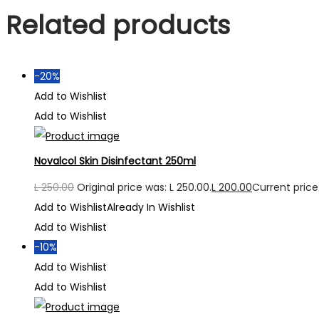
Related products
-20%
Add to Wishlist
Add to Wishlist
Novalcol Skin Disinfectant 250ml
L
250.00
Original price was: L 250.00.
L
200.00
Current price 
Add to Wishlist
Already In Wishlist
Add to Wishlist
-10%
Add to Wishlist
Add to Wishlist