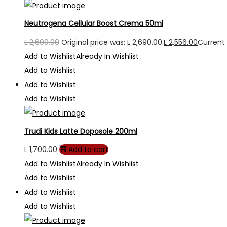
Neutrogena Cellular Boost Crema 50ml
L
2,690.00
Original price was: L 2,690.00.
L
2,556.00
Current p
Add to Wishlist
Already In Wishlist
Add to Wishlist
Add to Wishlist
Add to Wishlist
Trudi Kids Latte Doposole 200ml
L
1,700.00
Add to cart
Add to Wishlist
Already In Wishlist
Add to Wishlist
Add to Wishlist
Add to Wishlist