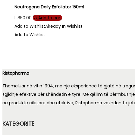
Neutrogena Daily Exfoliator 150ml
L
850.00
Add to cart
Add to Wishlist
Already In Wishlist
Add to Wishlist
Ristopharma
Themeluar në vitin 1994, me një eksperiencë të gjatë në tregu
zgjidhje efektive për shëndetin e tyre. Me qëllim të përmbushj
në produkte cilësore dhe efektive, Ristopharma vazhdon të jet
KATEGORITË