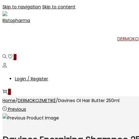
Skip to navigation
Skip to content
DERMOKO
0
Login / Register
0
Home
/
DERMOKOZMETIKË
/
Davines OI Hair Butter 250ml
Previous