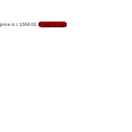
rice is: L 2,556.00.
Add to cart