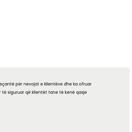
eçantë për nevojat e klientëve dhe ka ofruar
 të siguruar që klientët tane të kenë qasje