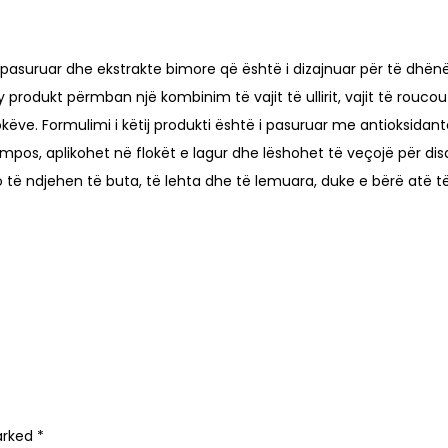
ë pasuruar dhe ekstrakte bimore që është i dizajnuar për të dhën
 produkt përmban një kombinim të vajit të ullirit, vajit të roucou 
flokëve. Formulimi i këtij produkti është i pasuruar me antioksid
, aplikohet në flokët e lagur dhe lëshohet të veçojë për disa 
do të ndjehen të buta, të lehta dhe të lemuara, duke e bërë atë 
marked
*