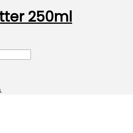
tter 250ml
L