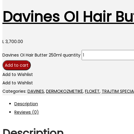
Davines OI Hair Bu
L
3,700.00
Davines OI Hair Butter 250ml quantity
Add to cart
Add to Wishlist
Add to Wishlist
Categories:
DAVINES
,
DERMOKOZMETIKË
,
FLOKËT
,
TRAJTIM SPECIA
Description
Reviews (0)
Description