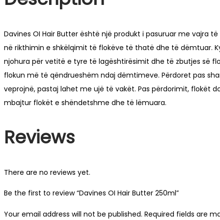
Davines OI Hair Butter është një produkt i pasuruar me vajra t
në rikthimin e shkëlqimit të flokëve të thatë dhe të dëmtuar. Ky
njohura për vetitë e tyre të lagështirësimit dhe të zbutjes së 
flokun më të qëndrueshëm ndaj dëmtimeve. Përdoret pas shampos
veprojnë, pastaj lahet me ujë të vakët. Pas përdorimit, flokët 
mbajtur flokët e shëndetshme dhe të lëmuara.
Reviews
There are no reviews yet.
Be the first to review “Davines OI Hair Butter 250ml”
Your email address will not be published.
Required fields are 