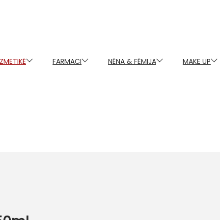
ZMETIKË
FARMACI
NËNA & FËMIJA
MAKE UP