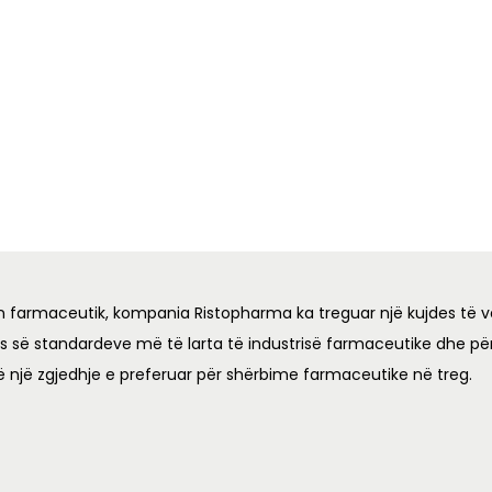
n farmaceutik, kompania Ristopharma ka treguar një kujdes të v
es së standardeve më të larta të industrisë farmaceutike dhe për
ë një zgjedhje e preferuar për shërbime farmaceutike në treg.