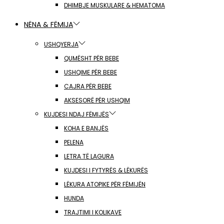
DHIMBJE MUSKULARE & HEMATOMA
NËNA & FËMIJA
USHQYERJA
QUMËSHT PËR BEBE
USHQIME PËR BEBE
CAJRA PËR BEBE
AKSESORË PËR USHQIM
KUJDESI NDAJ FËMIJËS
KOHA E BANJËS
PELENA
LETRA TË LAGURA
KUJDESI I FYTYRËS & LËKURËS
LËKURA ATOPIKE PËR FËMIJËN
HUNDA
TRAJTIMI I KOLIKAVE