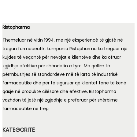
Ristopharma
Themeluar në vitin 1994, me një eksperiencë të gjatë në
tregun farmaceutik, kompania Ristopharma ka treguar një
kujdes të veçantë për nevojat e klientëve dhe ka ofruar
zgjidhje efektive për shëndetin e tyre. Me qëllim të
përmbushjes së standardeve më të larta të industrisë
farmaceutike dhe për të siguruar që klientët tane të kenë
qasje në produkte cilësore dhe efektive, Ristopharma
vazhdon të jetë një zgjedhje e preferuar për shërbime
farmaceutike në treg.
KATEGORITË