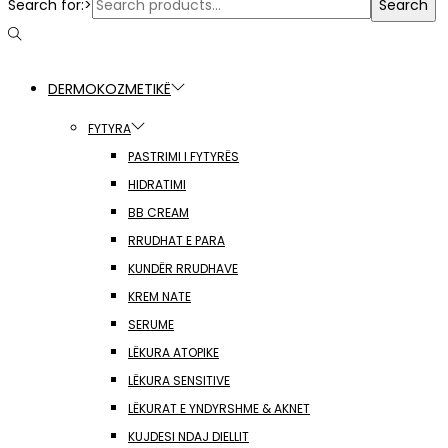
Search for:>
Search
DERMOKOZMETIKË
FYTYRA
PASTRIMI I FYTYRËS
HIDRATIMI
BB CREAM
RRUDHAT E PARA
KUNDËR RRUDHAVE
KREM NATE
SERUME
LËKURA ATOPIKE
LËKURA SENSITIVE
LËKURAT E YNDYRSHME & AKNET
KUJDESI NDAJ DIELLIT