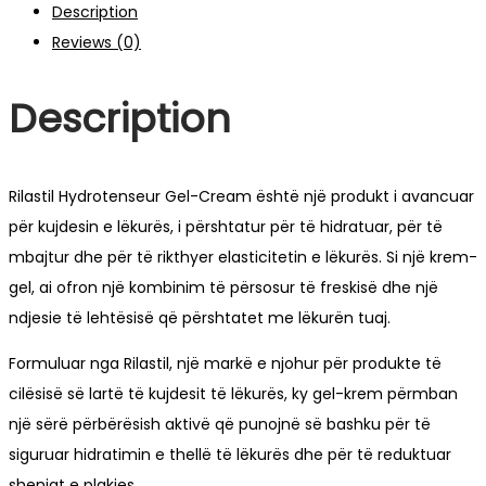
Description
Reviews (0)
Description
Rilastil Hydrotenseur Gel-Cream është një produkt i avancuar
për kujdesin e lëkurës, i përshtatur për të hidratuar, për të
mbajtur dhe për të rikthyer elasticitetin e lëkurës. Si një krem-
gel, ai ofron një kombinim të përsosur të freskisë dhe një
ndjesie të lehtësisë që përshtatet me lëkurën tuaj.
Formuluar nga Rilastil, një markë e njohur për produkte të
cilësisë së lartë të kujdesit të lëkurës, ky gel-krem përmban
një sërë përbërësish aktivë që punojnë së bashku për të
siguruar hidratimin e thellë të lëkurës dhe për të reduktuar
shenjat e plakjes.