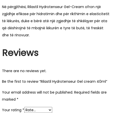
Në përgjithësi, Rilastil Hydrotenseur Gel-Cream ofron një
zgjidhje efikase për hidratimin dhe për rikthimin e elasticitetit
të lëkurës, duke e bërë atë një zgjedhje të shkëlqyer për ata
që dëshirojnë të mbajnë lëkurën e tyre të butë, të freskët
dhe të rinovuar.
Reviews
There are no reviews yet.
Be the first to review “Rilastil Hydrotenseur Gel cream 40ml”
Your email address will not be published.
Required fields are
marked
*
Your rating
*