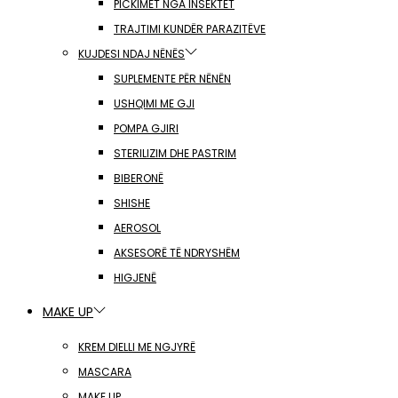
PICKIMET NGA INSEKTET
TRAJTIMI KUNDËR PARAZITËVE
KUJDESI NDAJ NËNËS
SUPLEMENTE PËR NËNËN
USHQIMI ME GJI
POMPA GJIRI
STERILIZIM DHE PASTRIM
BIBERONË
SHISHE
AEROSOL
AKSESORË TË NDRYSHËM
HIGJENË
MAKE UP
KREM DIELLI ME NGJYRË
MASCARA
MAKE UP