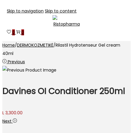
Skip to navigation
Skip to content
0
0
Home
/
DERMOKOZMETIKË
/
Rilastil Hydrotenseur Gel cream
40ml
Previous
Davines OI Conditioner 250ml
L
3,300.00
Next