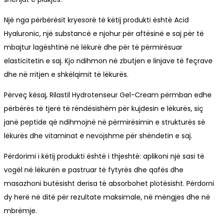
Një nga përbërësit kryesorë të këtij produkti është Acid
Hyaluronic, një substancë e njohur për aftësinë e saj për të
mbajtur lagështinë në lëkurë dhe për të përmirësuar
elasticitetin e saj. Kjo ndihmon në zbutjen e linjave të feçrave
dhe në rritjen e shkëlqimit të lëkurës.
Përveç kësaj, Rilastil Hydrotenseur Gel-Cream përmban edhe
përbërës të tjerë të rëndësishëm për kujdesin e lëkurës, siç
janë peptide që ndihmojnë në përmirësimin e strukturës së
lëkurës dhe vitaminat e nevojshme për shëndetin e saj.
Përdorimi i këtij produkti është i thjeshtë: aplikoni një sasi të
vogël në lëkurën e pastruar të fytyrës dhe qafës dhe
masazhoni butësisht derisa të absorbohet plotësisht. Përdorni
dy herë në ditë për rezultate maksimale, në mëngjes dhe në
mbrëmje.