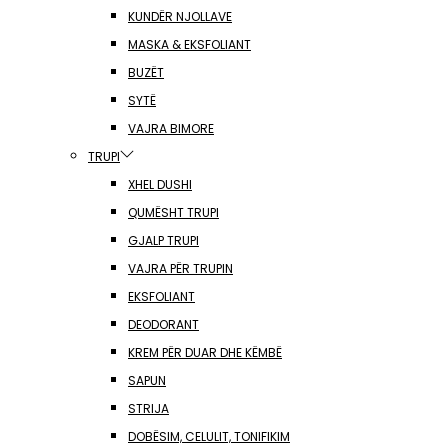
KUNDËR NJOLLAVE
MASKA & EKSFOLIANT
BUZËT
SYTË
VAJRA BIMORE
TRUPI
XHEL DUSHI
QUMËSHT TRUPI
GJALP TRUPI
VAJRA PËR TRUPIN
EKSFOLIANT
DEODORANT
KREM PËR DUAR DHE KËMBË
SAPUN
STRIJA
DOBËSIM, CELULIT, TONIFIKIM