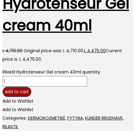
Hydrotenseur Gel
cream 40ml
L
4,710.00
Original price was: L 4,710.00.
L
4,475.00
Current
price is: L 4,475.00.
Rilastil Hydrotenseur Gel cream 40ml quantity
Add to cart
Add to Wishlist
Add to Wishlist
Categories:
DERMOKOZMETIKË
,
FYTYRA
,
KUNDËR RRUDHAVE
,
RILASTIL