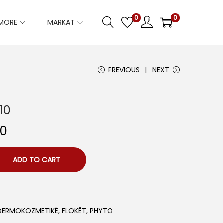
0
0
IMORE
MARKAT
PREVIOUS
NEXT
10
C
00
u
r
ADD TO CART
r
e
n
DERMOKOZMETIKË
,
FLOKËT
,
PHYTO
t