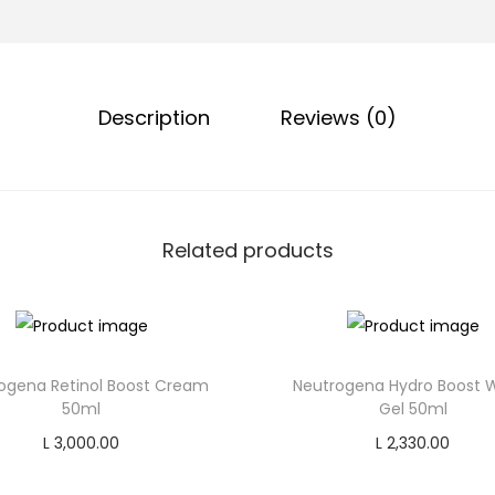
l
c
p
o
r
l
i
Description
Reviews (0)
o
c
r
e
B
w
l
a
o
Related products
s
n
:
d
L
1
0
1
ogena Retinol Boost Cream
Neutrogena Hydro Boost 
q
,
50ml
Gel 50ml
u
5
L
3,000.00
L
2,330.00
a
5
Add to cart
Add to cart
n