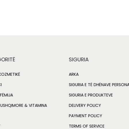
0
t
Add to Wishlist
Add to Wishlist
.
i
0
t
0
y
.
ORITË
SIGURIA
OZMETIKË
ARKA
I
SIGURIA E TË DHËNAVE PERSON
FËMIJA
SIGURIA E PRODUKTEVE
 USHQIMORE & VITAMINA
DELIVERY POLICY
PAYMENT POLICY
T
TERMS OF SERVICE