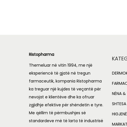
i
r
Add to Wishlist
g
r
i
e
n
n
a
t
l
p
Ristopharma
p
r
KATEG
r
i
Themeluar në vitin 1994, me një
i
c
eksperiencë të gjatë në tregun
DERMOK
c
e
farmaceutik, kompania Ristopharma
FARMAC
e
i
ka treguar një kujdes të veçantë për
NËNA & 
nevojat e klientëve dhe ka ofruar
w
s
SHTESA
zgjidhje efektive për shëndetin e tyre.
a
:
Me qëllim të përmbushjes së
s
L
HIGJENË
standardeve më të larta të industrisë
:
MARKA