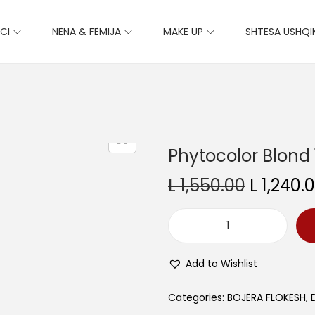
CI
NËNA & FËMIJA
MAKE UP
SHTESA USHQ
Phytocolor Blond 
O
L
1,550.00
L
1,240.
r
i
P
g
h
i
Add to Wishlist
y
n
t
Categories:
BOJËRA FLOKËSH
,
a
o