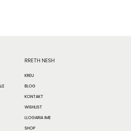
0
Add to Wishlist
0
.
RRETH NESH
KREU
ALE
BLOG
KONTAKT
WISHLIST
LLOGARIA IME
SHOP