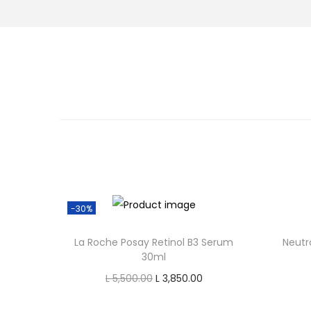
o
n
-30%
La Roche Posay Retinol B3 Serum
Neutr
30ml
O
C
L
5,500.00
L
3,850.00
r
u
Add to cart