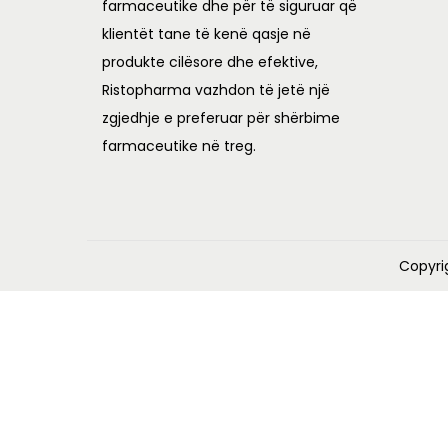
farmaceutike dhe për të siguruar që
L
3
klientët tane të kenë qasje në
,
produkte cilësore dhe efektive,
5
8
Ristopharma vazhdon të jetë një
,
5
zgjedhje e preferuar për shërbime
5
0
farmaceutike në treg.
0
.
0
0
.
0
0
.
Copyri
0
.