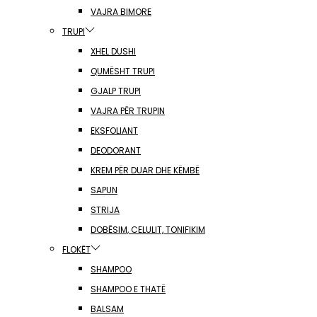
VAJRA BIMORE
TRUPI
XHEL DUSHI
QUMËSHT TRUPI
GJALP TRUPI
VAJRA PËR TRUPIN
EKSFOLIANT
DEODORANT
KREM PËR DUAR DHE KËMBË
SAPUN
STRIJA
DOBËSIM, CELULIT, TONIFIKIM
FLOKËT
SHAMPOO
SHAMPOO E THATË
BALSAM