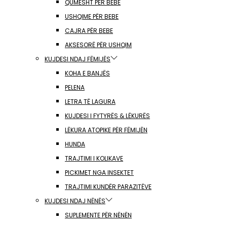
QUMËSHT PËR BEBE
USHQIME PËR BEBE
CAJRA PËR BEBE
AKSESORË PËR USHQIM
KUJDESI NDAJ FËMIJËS
KOHA E BANJËS
PELENA
LETRA TË LAGURA
KUJDESI I FYTYRËS & LËKURËS
LËKURA ATOPIKE PËR FËMIJËN
HUNDA
TRAJTIMI I KOLIKAVE
PICKIMET NGA INSEKTET
TRAJTIMI KUNDËR PARAZITËVE
KUJDESI NDAJ NËNËS
SUPLEMENTE PËR NËNËN