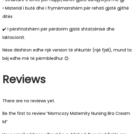
• Material i butë dhe i frymëmarrshëm për rehati gjatë gjithë
ditës
✔️ I përshtatshëm për përdorim gjatë shtatzënisë dhe
laktacionit.
Nëse dëshiron edhe një version të shkurtër (një fjali), mund ta
bëj edhe më të përmbledhur 😊.
Reviews
There are no reviews yet.
Be the first to review “Momcozy Maternity Nursing Bra Cream
M”