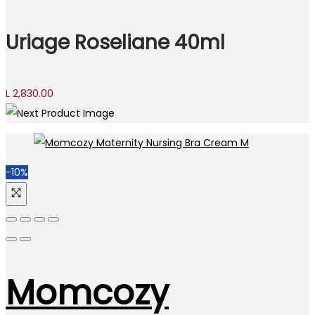
Uriage Roseliane 40ml
L
2,830.00
-10%
Momcozy