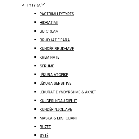
FYTYRA
PASTRIMI I FYTYRËS
HIDRATIMI
BB CREAM
RRUDHAT E PARA
KUNDËR RRUDHAVE
KREM NATE
SERUME
LËKURA ATOPIKE
LËKURA SENSITIVE
LËKURAT E YNDYRSHME & AKNET
KUJDESI NDAJ DIELLIT
KUNDËR NJOLLAVE
MASKA & EKSFOLIANT
BUZËT
SYTË