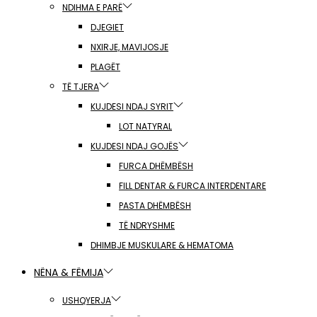
NDIHMA E PARË
DJEGIET
NXIRJE, MAVIJOSJE
PLAGËT
TË TJERA
KUJDESI NDAJ SYRIT
LOT NATYRAL
KUJDESI NDAJ GOJËS
FURCA DHËMBËSH
FILL DENTAR & FURCA INTERDENTARE
PASTA DHËMBËSH
TË NDRYSHME
DHIMBJE MUSKULARE & HEMATOMA
NËNA & FËMIJA
USHQYERJA