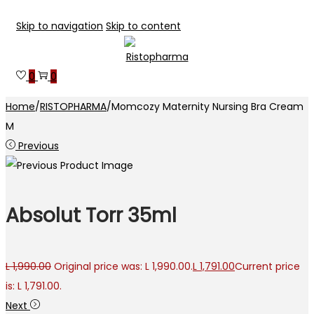
Skip to navigation
Skip to content
0
0
Home
/
RISTOPHARMA
/
Momcozy Maternity Nursing Bra Cream
M
Previous
Absolut Torr 35ml
L
1,990.00
Original price was: L 1,990.00.
L
1,791.00
Current price
is: L 1,791.00.
Next