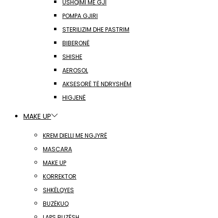
USHQIMI ME GJI
POMPA GJIRI
STERILIZIM DHE PASTRIM
BIBERONË
SHISHE
AEROSOL
AKSESORË TË NDRYSHËM
HIGJENË
MAKE UP
KREM DIELLI ME NGJYRË
MASCARA
MAKE UP
KORREKTOR
SHKËLQYES
BUZËKUQ
LAPS BUZËSH