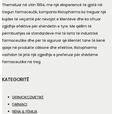
Themeluar në vitin 1994, me një eksperiencë të gjatë në
tregun farmaceutik, kompania Ristopharma ka treguar një
kujdes të veçantë për nevojat e klientëve dhe ka ofruar
zgjidhje efektive për shëndetin e tyre. Me qëllim të
përmbushjes së standardeve më të larta të industrisë
farmaceutike dhe për të siguruar që klientët tane të kenë
qasje në produkte cilësore dhe efektive, Ristopharma
vazhdon të jetë një zgjedhje e preferuar për shërbime
farmaceutike në treg.
KATEGORITË
DERMOKOZMETIKË
FARMACI
NËNA & FËMIJA