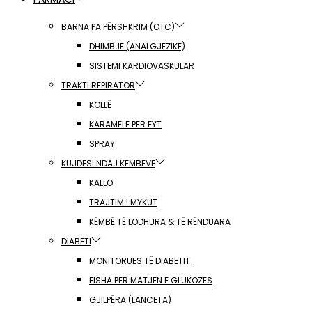
BARNA PA PËRSHKRIM (OTC)
DHIMBJE (ANALGJEZIKË)
SISTEMI KARDIOVASKULAR
TRAKTI REPIRATOR
KOLLË
KARAMELE PËR FYT
SPRAY
KUJDESI NDAJ KËMBËVE
KALLO
TRAJTIM I MYKUT
KËMBË TË LODHURA & TË RËNDUARA
DIABETI
MONITORUES TË DIABETIT
FISHA PËR MATJEN E GLUKOZËS
GJILPËRA (LANCETA)