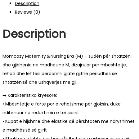
Description
Reviews (0)
Description
Momcozy Maternity & Nursing Bra (M) – sutiën për shtatzëni
dhe gjidhënie në madhësinë M, dizajnuar për mbështetje,
rehati dhe lehtësi përdorimi gjatë gjithë periudhës së
shtatzënisë dhe ushqyerjes me gji.
➡️ Karakteristika kryesore:
• Mbështetje e fortë por e rehatshme për gjoksin, duke
ndihmuar në reduktimin e tensionit
• Kupat e hijshme dhe elastike që përshtaten me ndryshimet
e madhësisë së gjirit
• Strukturë e lehtë për hapje/lidhet gjatë ushqyerjes me gji