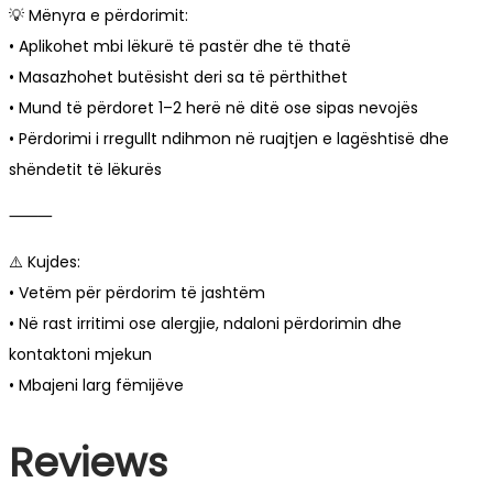
💡 Mënyra e përdorimit:
• Aplikohet mbi lëkurë të pastër dhe të thatë
• Masazhohet butësisht deri sa të përthithet
• Mund të përdoret 1–2 herë në ditë ose sipas nevojës
• Përdorimi i rregullt ndihmon në ruajtjen e lagështisë dhe
shëndetit të lëkurës
⸻
⚠️ Kujdes:
• Vetëm për përdorim të jashtëm
• Në rast irritimi ose alergjie, ndaloni përdorimin dhe
kontaktoni mjekun
• Mbajeni larg fëmijëve
Reviews