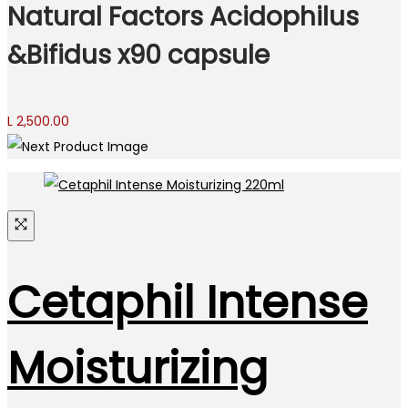
L 1,320.00.
L 1,056.00.
Natural Factors Acidophilus
&Bifidus x90 capsule
L
2,500.00
Cetaphil Intense
Moisturizing