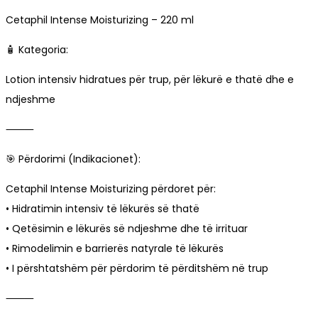
Cetaphil Intense Moisturizing – 220 ml
🧴 Kategoria:
Lotion intensiv hidratues për trup, për lëkurë e thatë dhe e
ndjeshme
⸻
🎯 Përdorimi (Indikacionet):
Cetaphil Intense Moisturizing përdoret për:
• Hidratimin intensiv të lëkurës së thatë
• Qetësimin e lëkurës së ndjeshme dhe të irrituar
• Rimodelimin e barrierës natyrale të lëkurës
• I përshtatshëm për përdorim të përditshëm në trup
⸻