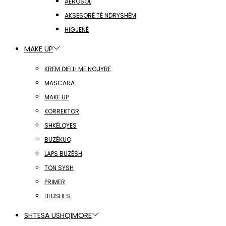
AEROSOL
AKSESORË TË NDRYSHËM
HIGJENË
MAKE UP
KREM DIELLI ME NGJYRË
MASCARA
MAKE UP
KORREKTOR
SHKËLQYES
BUZËKUQ
LAPS BUZËSH
TON SYSH
PRIMER
BLUSHES
SHTESA USHQIMORE