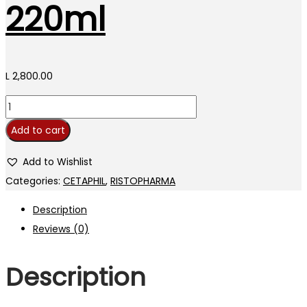
220ml
L
2,800.00
Cetaphil
Intense
Add to cart
Moisturizing
220ml
Add to Wishlist
quantity
Categories:
CETAPHIL
,
RISTOPHARMA
Description
Reviews (0)
Description