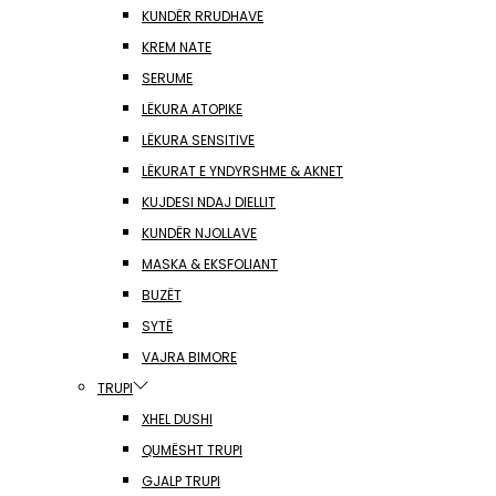
KUNDËR RRUDHAVE
KREM NATE
SERUME
LËKURA ATOPIKE
LËKURA SENSITIVE
LËKURAT E YNDYRSHME & AKNET
KUJDESI NDAJ DIELLIT
KUNDËR NJOLLAVE
MASKA & EKSFOLIANT
BUZËT
SYTË
VAJRA BIMORE
TRUPI
XHEL DUSHI
QUMËSHT TRUPI
GJALP TRUPI