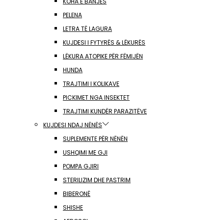
KOHA E BANJËS
PELENA
LETRA TË LAGURA
KUJDESI I FYTYRËS & LËKURËS
LËKURA ATOPIKE PËR FËMIJËN
HUNDA
TRAJTIMI I KOLIKAVE
PICKIMET NGA INSEKTET
TRAJTIMI KUNDËR PARAZITËVE
KUJDESI NDAJ NËNËS
SUPLEMENTE PËR NËNËN
USHQIMI ME GJI
POMPA GJIRI
STERILIZIM DHE PASTRIM
BIBERONË
SHISHE