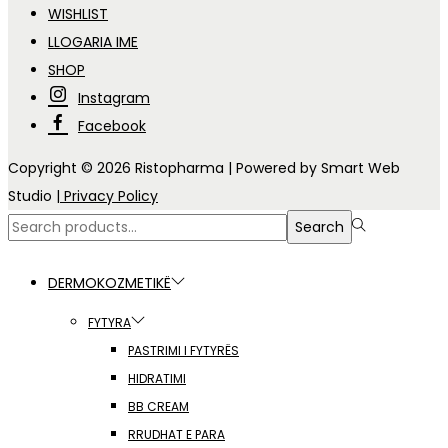
WISHLIST
LLOGARIA IME
SHOP
Instagram
Facebook
Copyright © 2026
Ristopharma
| Powered by Smart Web
Studio
| Privacy Policy
Search
Search
for:>
DERMOKOZMETIKË
FYTYRA
PASTRIMI I FYTYRËS
HIDRATIMI
BB CREAM
RRUDHAT E PARA