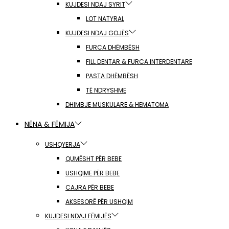
KUJDESI NDAJ SYRIT
LOT NATYRAL
KUJDESI NDAJ GOJËS
FURCA DHËMBËSH
FILL DENTAR & FURCA INTERDENTARE
PASTA DHËMBËSH
TË NDRYSHME
DHIMBJE MUSKULARE & HEMATOMA
NËNA & FËMIJA
USHQYERJA
QUMËSHT PËR BEBE
USHQIME PËR BEBE
CAJRA PËR BEBE
AKSESORË PËR USHQIM
KUJDESI NDAJ FËMIJËS