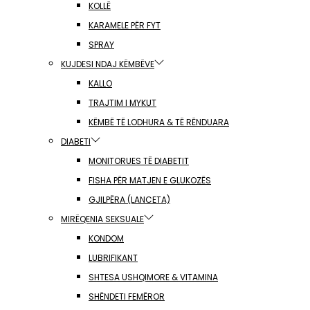
KOLLË
KARAMELE PËR FYT
SPRAY
KUJDESI NDAJ KËMBËVE
KALLO
TRAJTIM I MYKUT
KËMBË TË LODHURA & TË RËNDUARA
DIABETI
MONITORUES TË DIABETIT
FISHA PËR MATJEN E GLUKOZËS
GJILPËRA (LANCETA)
MIRËQENIA SEKSUALE
KONDOM
LUBRIFIKANT
SHTESA USHQIMORE & VITAMINA
SHËNDETI FEMËROR