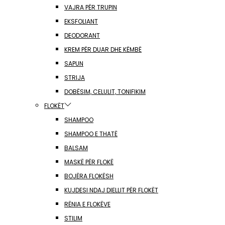
VAJRA PËR TRUPIN
EKSFOLIANT
DEODORANT
KREM PËR DUAR DHE KËMBË
SAPUN
STRIJA
DOBËSIM, CELULIT, TONIFIKIM
FLOKËT
SHAMPOO
SHAMPOO E THATË
BALSAM
MASKË PËR FLOKË
BOJËRA FLOKËSH
KUJDESI NDAJ DIELLIT PËR FLOKËT
RËNIA E FLOKËVE
STILIM