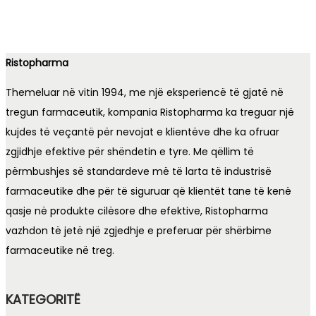
Ristopharma
Themeluar në vitin 1994, me një eksperiencë të gjatë në
tregun farmaceutik, kompania Ristopharma ka treguar një
kujdes të veçantë për nevojat e klientëve dhe ka ofruar
zgjidhje efektive për shëndetin e tyre. Me qëllim të
përmbushjes së standardeve më të larta të industrisë
farmaceutike dhe për të siguruar që klientët tane të kenë
qasje në produkte cilësore dhe efektive, Ristopharma
vazhdon të jetë një zgjedhje e preferuar për shërbime
farmaceutike në treg.
KATEGORITË