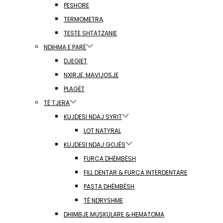
PESHORE
TERMOMETRA
TESTE SHTATZANIE
NDIHMA E PARË
DJEGIET
NXIRJE, MAVIJOSJE
PLAGËT
TË TJERA
KUJDESI NDAJ SYRIT
LOT NATYRAL
KUJDESI NDAJ GOJËS
FURCA DHËMBËSH
FILL DENTAR & FURCA INTERDENTARE
PASTA DHËMBËSH
TË NDRYSHME
DHIMBJE MUSKULARE & HEMATOMA