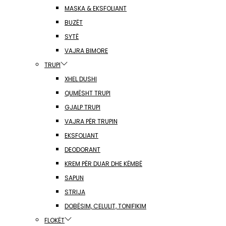
MASKA & EKSFOLIANT
BUZËT
SYTË
VAJRA BIMORE
TRUPI
XHEL DUSHI
QUMËSHT TRUPI
GJALP TRUPI
VAJRA PËR TRUPIN
EKSFOLIANT
DEODORANT
KREM PËR DUAR DHE KËMBË
SAPUN
STRIJA
DOBËSIM, CELULIT, TONIFIKIM
FLOKËT