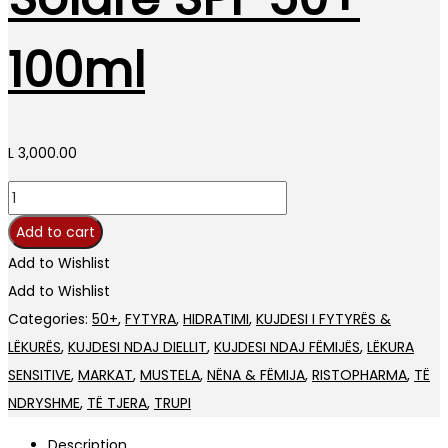
100ml
L
3,000.00
Mustela
Lait
Add to cart
Solare
Add to Wishlist
SPF
Add to Wishlist
50+
Categories:
50+
,
FYTYRA
,
HIDRATIMI
,
KUJDESI I FYTYRËS &
100ml
LËKURËS
,
KUJDESI NDAJ DIELLIT
,
KUJDESI NDAJ FËMIJËS
,
LËKURA
quantity
SENSITIVE
,
MARKAT
,
MUSTELA
,
NËNA & FËMIJA
,
RISTOPHARMA
,
TË
NDRYSHME
,
TË TJERA
,
TRUPI
Description