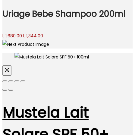
Uriage Bebe Shampoo 200ml
Original
Current
L
1,680.00
L
1,344.00
price
price
was:
is:
L 1,680.00.
L 1,344.00.
Mustela Lait
Solare SPF 50+