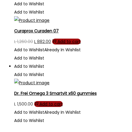
Add to Wishlist
Add to Wishlist
Curaprox Curaden 07
Original
Current
L
1,260.00
L
882.00
Add to cart
price
price
Add to Wishlist
Already In Wishlist
was:
is:
Add to Wishlist
L 1,260.00.
L 882.00.
Add to Wishlist
Add to Wishlist
Dr. Frei Omega 3 Smartvit x60 gummies
L
1,500.00
Add to cart
Add to Wishlist
Already In Wishlist
Add to Wishlist