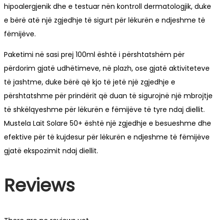
hipoalergjenik dhe e testuar nën kontroll dermatologjik, duke
e bërë atë një zgjedhje të sigurt për lëkurën e ndjeshme të
fëmijëve.
Paketimi në sasi prej 100ml është i përshtatshëm për
përdorim gjatë udhëtimeve, në plazh, ose gjatë aktiviteteve
të jashtme, duke bërë që kjo të jetë një zgjedhje e
përshtatshme për prindërit që duan të sigurojnë një mbrojtje
të shkëlqyeshme për lëkurën e fëmijëve të tyre ndaj diellit.
Mustela Lait Solare 50+ është një zgjedhje e besueshme dhe
efektive për të kujdesur për lëkurën e ndjeshme të fëmijëve
gjatë ekspozimit ndaj diellit.
Reviews