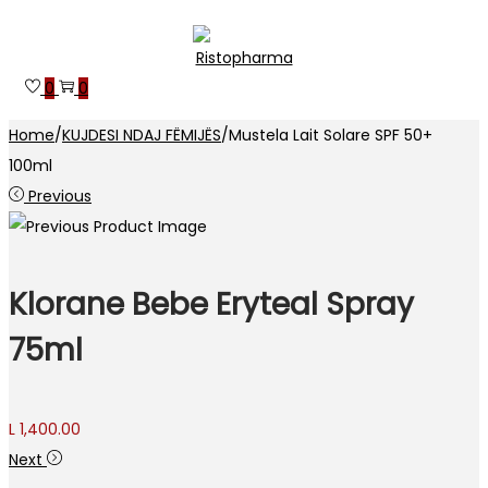
Skip
Skip
to
to
0
0
navigation
content
Home
/
KUJDESI NDAJ FËMIJËS
/
Mustela Lait Solare SPF 50+
100ml
Previous
Klorane Bebe Eryteal Spray
75ml
L
1,400.00
Next