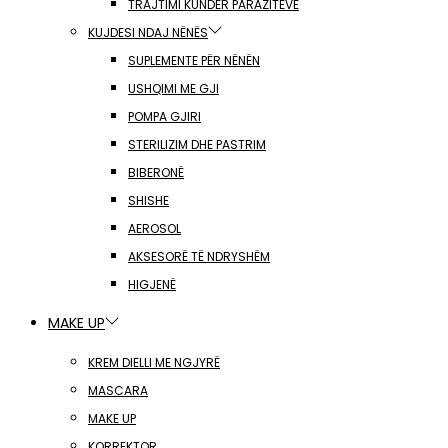
TRAJTIMI KUNDËR PARAZITËVE
KUJDESI NDAJ NËNËS
SUPLEMENTE PËR NËNËN
USHQIMI ME GJI
POMPA GJIRI
STERILIZIM DHE PASTRIM
BIBERONË
SHISHE
AEROSOL
AKSESORË TË NDRYSHËM
HIGJENË
MAKE UP
KREM DIELLI ME NGJYRË
MASCARA
MAKE UP
KORREKTOR