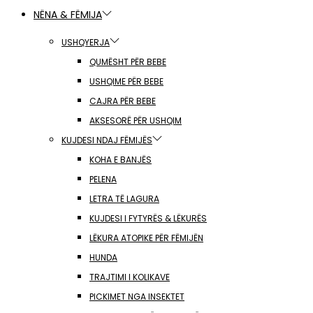
NËNA & FËMIJA
USHQYERJA
QUMËSHT PËR BEBE
USHQIME PËR BEBE
CAJRA PËR BEBE
AKSESORË PËR USHQIM
KUJDESI NDAJ FËMIJËS
KOHA E BANJËS
PELENA
LETRA TË LAGURA
KUJDESI I FYTYRËS & LËKURËS
LËKURA ATOPIKE PËR FËMIJËN
HUNDA
TRAJTIMI I KOLIKAVE
PICKIMET NGA INSEKTET