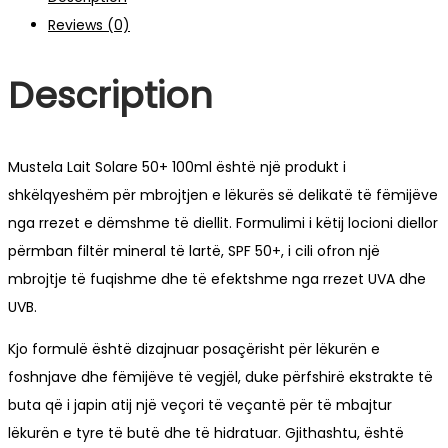
Reviews (0)
Description
Mustela Lait Solare 50+ 100ml është një produkt i
shkëlqyeshëm për mbrojtjen e lëkurës së delikatë të fëmijëve
nga rrezet e dëmshme të diellit. Formulimi i këtij locioni diellor
përmban filtër mineral të lartë, SPF 50+, i cili ofron një
mbrojtje të fuqishme dhe të efektshme nga rrezet UVA dhe
UVB.
Kjo formulë është dizajnuar posaçërisht për lëkurën e
foshnjave dhe fëmijëve të vegjël, duke përfshirë ekstrakte të
buta që i japin atij një veçori të veçantë për të mbajtur
lëkurën e tyre të butë dhe të hidratuar. Gjithashtu, është