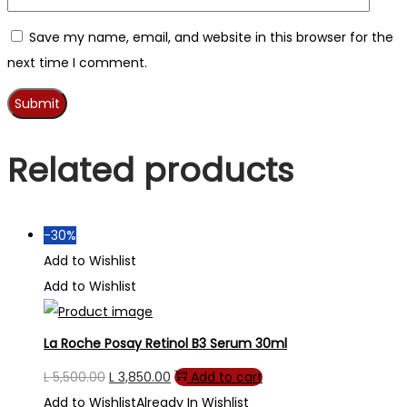
Save my name, email, and website in this browser for the
next time I comment.
Related products
-30%
Add to Wishlist
Add to Wishlist
La Roche Posay Retinol B3 Serum 30ml
Original
Current
L
5,500.00
L
3,850.00
Add to cart
price
price
Add to Wishlist
Already In Wishlist