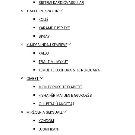
SISTEMI KARDIOVASKULAR
TRAKTI REPIRATOR
KOLLË
KARAMELE PËR FYT
SPRAY
KUJDESI NDAJ KËMBËVE
KALLO
TRAJTIM I MYKUT
KËMBË TË LODHURA & TË RËNDUARA
DIABETI
MONITORUES TË DIABETIT
FISHA PËR MATJEN E GLUKOZËS
GJILPËRA (LANCETA)
MIRËQENIA SEKSUALE
KONDOM
LUBRIFIKANT