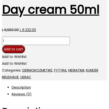
Day cream 50ml
Original
Current
L
6,560.00
L
6,232.00
price
price
Lierac
was:
is:
Lift
Add to cart
L 6,560.00.
L 6,232.00.
Intgral
Add to Wishlist
Day
Add to Wishlist
cream
Categories:
DERMOKOZMETIKË
,
FYTYRA
,
HIDRATIMI
,
KUNDËR
50ml
RRUDHAVE
,
LIERAC
quantity
Description
Reviews (0)