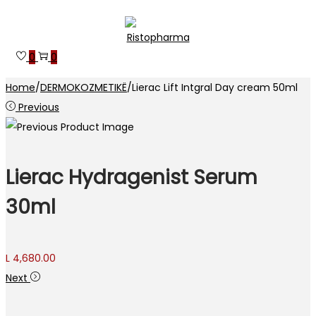
Skip
Skip
to
to
0
0
navigation
content
Home
/
DERMOKOZMETIKË
/
Lierac Lift Intgral Day cream 50ml
Previous
Lierac Hydragenist Serum
30ml
L
4,680.00
Next