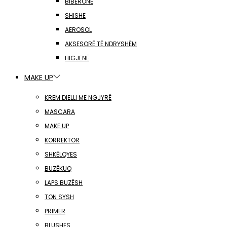
BIBERONË
SHISHE
AEROSOL
AKSESORË TË NDRYSHËM
HIGJENË
MAKE UP
KREM DIELLI ME NGJYRË
MASCARA
MAKE UP
KORREKTOR
SHKËLQYES
BUZËKUQ
LAPS BUZËSH
TON SYSH
PRIMER
BLUSHES