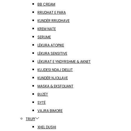
BB CREAM
RRUDHAT E PARA
KUNDËR RRUDHAVE
KREM NATE
SERUME
LËKURA ATOPIKE
LËKURA SENSITIVE
LËKURAT E YNDYRSHME & AKNET
KUJDESI NDAJ DIELLIT
KUNDËR NJOLLAVE
MASKA & EKSFOLIANT
BUZËT
SYTË
VAJRA BIMORE
TRUPI
XHEL DUSHI