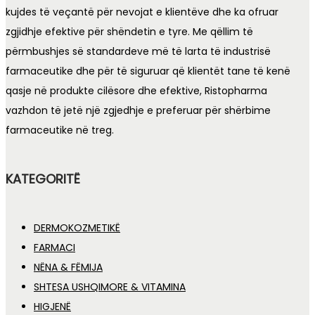
kujdes të veçantë për nevojat e klientëve dhe ka ofruar
zgjidhje efektive për shëndetin e tyre. Me qëllim të
përmbushjes së standardeve më të larta të industrisë
farmaceutike dhe për të siguruar që klientët tane të kenë
qasje në produkte cilësore dhe efektive, Ristopharma
vazhdon të jetë një zgjedhje e preferuar për shërbime
farmaceutike në treg.
KATEGORITË
DERMOKOZMETIKË
FARMACI
NËNA & FËMIJA
SHTESA USHQIMORE & VITAMINA
HIGJENË