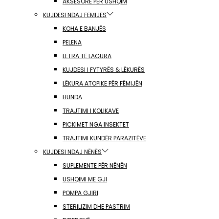
AKSESORË PËR USHQIM
KUJDESI NDAJ FËMIJËS
KOHA E BANJËS
PELENA
LETRA TË LAGURA
KUJDESI I FYTYRËS & LËKURËS
LËKURA ATOPIKE PËR FËMIJËN
HUNDA
TRAJTIMI I KOLIKAVE
PICKIMET NGA INSEKTET
TRAJTIMI KUNDËR PARAZITËVE
KUJDESI NDAJ NËNËS
SUPLEMENTE PËR NËNËN
USHQIMI ME GJI
POMPA GJIRI
STERILIZIM DHE PASTRIM