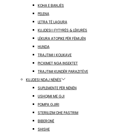
KOHA E BANJËS
PELENA
LETRA TË LAGURA
KUJDESI I FYTYRËS & LËKURËS
LËKURA ATOPIKE PËR FËMIJËN
HUNDA
TRAJTIMI I KOLIKAVE
PICKIMET NGA INSEKTET
TRAJTIMI KUNDËR PARAZITËVE
KUJDESI NDAJ NËNËS
SUPLEMENTE PËR NËNËN
USHQIMI ME GJI
POMPA GJIRI
STERILIZIM DHE PASTRIM
BIBERONË
SHISHE