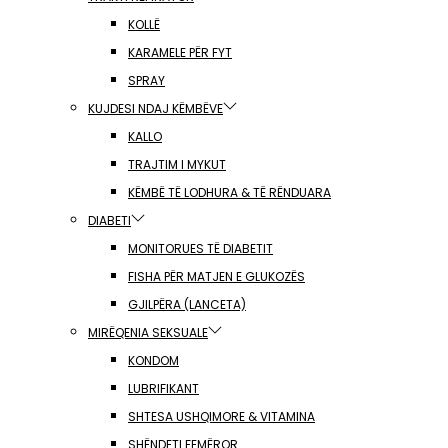
KOLLË
KARAMELE PËR FYT
SPRAY
KUJDESI NDAJ KËMBËVE
KALLO
TRAJTIM I MYKUT
KËMBË TË LODHURA & TË RËNDUARA
DIABETI
MONITORUES TË DIABETIT
FISHA PËR MATJEN E GLUKOZËS
GJILPËRA (LANCETA)
MIRËQENIA SEKSUALE
KONDOM
LUBRIFIKANT
SHTESA USHQIMORE & VITAMINA
SHËNDETI FEMËROR