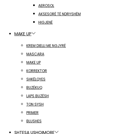
AEROSOL
AKSESORË TË NDRYSHËM
HIGJENË
MAKE UP
KREM DIELLI ME NGJYRË
MASCARA
MAKE UP
KORREKTOR
SHKËLQYES
BUZËKUQ
LAPS BUZËSH
TON SYSH
PRIMER
BLUSHES
SHTESA USHQIMORE