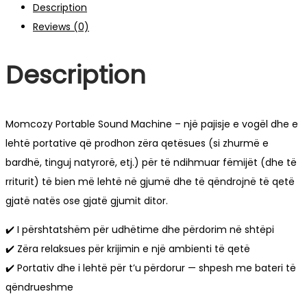
Description
Reviews (0)
Description
Momcozy Portable Sound Machine – një pajisje e vogël dhe e
lehtë portative që prodhon zëra qetësues (si zhurmë e
bardhë, tinguj natyrorë, etj.) për të ndihmuar fëmijët (dhe të
rriturit) të bien më lehtë në gjumë dhe të qëndrojnë të qetë
gjatë natës ose gjatë gjumit ditor.
✔️ I përshtatshëm për udhëtime dhe përdorim në shtëpi
✔️ Zëra relaksues për krijimin e një ambienti të qetë
✔️ Portativ dhe i lehtë për t’u përdorur — shpesh me bateri të
qëndrueshme