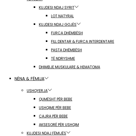
KUJDESI NDAJ SYRIT
LOT NATYRAL
KUJDESI NDAJ GOJËS
FURCA DHËMBËSH
FILL DENTAR & FURCA INTERDENTARE
PASTA DHËMBËSH
TË NDRYSHME
DHIMBJE MUSKULARE & HEMATOMA
NËNA & FËMIJA
USHQYERJA
QUMËSHT PËR BEBE
USHQIME PËR BEBE
CAJRA PËR BEBE
AKSESORË PËR USHQIM
KUJDESI NDAJ FËMIJËS