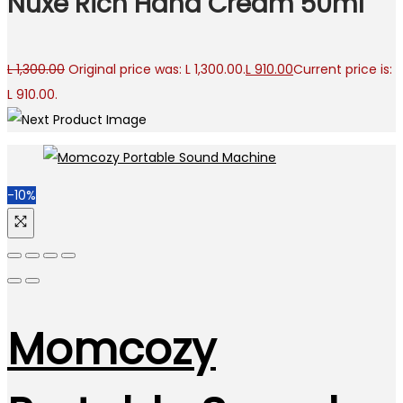
Nuxe Rich Hand Cream 50ml
L
1,300.00
Original price was: L 1,300.00.
L
910.00
Current price is:
L 910.00.
-10%
Momcozy