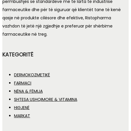
përmbushjes së standardeve më të larta të industrisë
farmaceutike dhe për të siguruar që klientët tane të kenë
qasje në produkte cilësore dhe efektive, Ristopharma
vazhdon të jetë një zgjedhje e preferuar për shërbime
farmaceutike në treg.
KATEGORITË
DERMOKOZMETIKË
FARMACI
NËNA & FËMIJA
SHTESA USHQIMORE & VITAMINA
HIGJENË
MARKAT