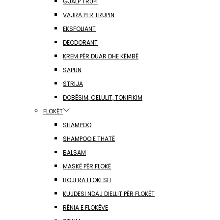
GJALP TRUPI
VAJRA PËR TRUPIN
EKSFOLIANT
DEODORANT
KREM PËR DUAR DHE KËMBË
SAPUN
STRIJA
DOBËSIM, CELULIT, TONIFIKIM
FLOKËT
SHAMPOO
SHAMPOO E THATË
BALSAM
MASKË PËR FLOKË
BOJËRA FLOKËSH
KUJDESI NDAJ DIELLIT PËR FLOKËT
RËNIA E FLOKËVE