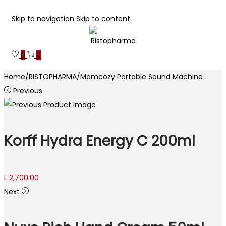
Skip to navigation
Skip to content
0
0
Home
/
RISTOPHARMA
/
Momcozy Portable Sound Machine
Previous
Korff Hydra Energy C 200ml
L
2,700.00
Next