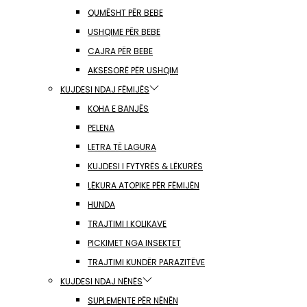
QUMËSHT PËR BEBE
USHQIME PËR BEBE
CAJRA PËR BEBE
AKSESORË PËR USHQIM
KUJDESI NDAJ FËMIJËS
KOHA E BANJËS
PELENA
LETRA TË LAGURA
KUJDESI I FYTYRËS & LËKURËS
LËKURA ATOPIKE PËR FËMIJËN
HUNDA
TRAJTIMI I KOLIKAVE
PICKIMET NGA INSEKTET
TRAJTIMI KUNDËR PARAZITËVE
KUJDESI NDAJ NËNËS
SUPLEMENTE PËR NËNËN