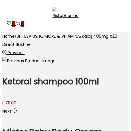
Skip
Skip
to
to
0
0
navigation
content
Home
/
SHTESA USHQIMORE & VITAMINA
/
Kalcij 400mg X20
Direct Bustine
Previous
Ketoral shampoo 100ml
L
711.00
Next