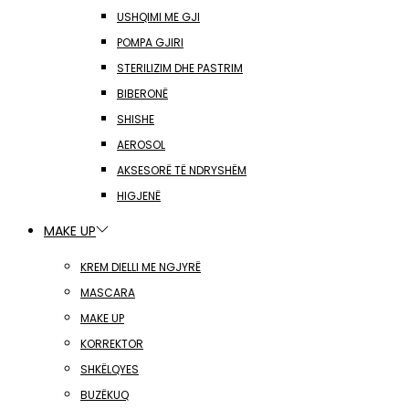
USHQIMI ME GJI
POMPA GJIRI
STERILIZIM DHE PASTRIM
BIBERONË
SHISHE
AEROSOL
AKSESORË TË NDRYSHËM
HIGJENË
MAKE UP
KREM DIELLI ME NGJYRË
MASCARA
MAKE UP
KORREKTOR
SHKËLQYES
BUZËKUQ