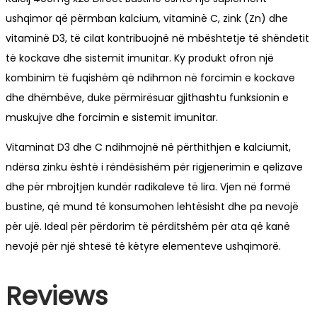
ushqimor që përmban kalcium, vitaminë C, zink (Zn) dhe
vitaminë D3, të cilat kontribuojnë në mbështetje të shëndetit
të kockave dhe sistemit imunitar. Ky produkt ofron një
kombinim të fuqishëm që ndihmon në forcimin e kockave
dhe dhëmbëve, duke përmirësuar gjithashtu funksionin e
muskujve dhe forcimin e sistemit imunitar.
Vitaminat D3 dhe C ndihmojnë në përthithjen e kalciumit,
ndërsa zinku është i rëndësishëm për rigjenerimin e qelizave
dhe për mbrojtjen kundër radikaleve të lira. Vjen në formë
bustine, që mund të konsumohen lehtësisht dhe pa nevojë
për ujë. Ideal për përdorim të përditshëm për ata që kanë
nevojë për një shtesë të këtyre elementeve ushqimorë.
Reviews