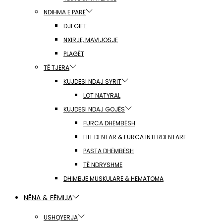
NDIHMA E PARË
DJEGIET
NXIRJE, MAVIJOSJE
PLAGËT
TË TJERA
KUJDESI NDAJ SYRIT
LOT NATYRAL
KUJDESI NDAJ GOJËS
FURCA DHËMBËSH
FILL DENTAR & FURCA INTERDENTARE
PASTA DHËMBËSH
TË NDRYSHME
DHIMBJE MUSKULARE & HEMATOMA
NËNA & FËMIJA
USHQYERJA