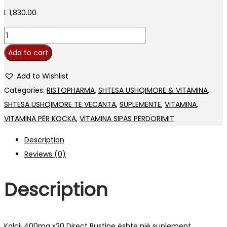
L
1,830.00
Kalcij
400mg
Add to cart
X20
Direct
Add to Wishlist
Bustine
Categories:
RISTOPHARMA
,
SHTESA USHQIMORE & VITAMINA
,
quantity
SHTESA USHQIMORE TË VECANTA
,
SUPLEMENTE
,
VITAMINA
,
VITAMINA PËR KOCKA
,
VITAMINA SIPAS PËRDORIMIT
Description
Reviews (0)
Description
Kalcij 400mg x20 Direct Bustine është një suplement