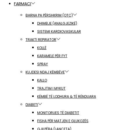
FARMACI
BARNA PA PËRSHKRIM (OTC)
DHIMBJE (ANALGJEZIKË)
SISTEMI KARDIOVASKULAR
TRAKTI REPIRATOR
KOLLË
KARAMELE PËR FYT
SPRAY
KUJDESI NDAJ KËMBËVE
KALLO
TRAJTIM I MYKUT
KËMBË TË LODHURA & TË RËNDUARA
DIABETI
MONITORUES TË DIABETIT
FISHA PËR MATJEN E GLUKOZËS
GJILPËRA (LANCETA)