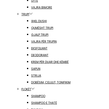
SYTË
VAJRA BIMORE
TRUPI
XHEL DUSHI
QUMËSHT TRUPI
GJALP TRUPI
VAJRA PËR TRUPIN
EKSFOLIANT
DEODORANT
KREM PËR DUAR DHE KËMBË
SAPUN
STRIJA
DOBËSIM, CELULIT, TONIFIKIM
FLOKËT
SHAMPOO
SHAMPOO E THATË