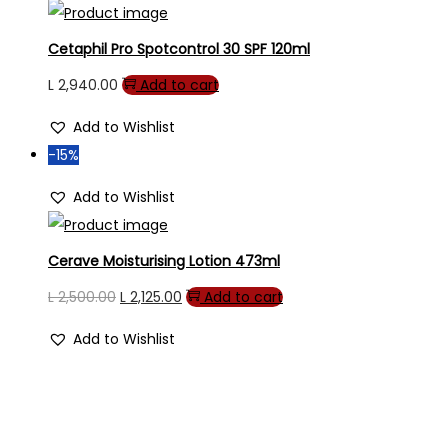
Cetaphil Pro Spotcontrol 30 SPF 120ml
L
2,940.00
Add to cart
Add to Wishlist
-15%
Add to Wishlist
Cerave Moisturising Lotion 473ml
Original
Current
L
2,500.00
L
2,125.00
Add to cart
price
price
Add to Wishlist
was:
is:
L 2,500.00.
L 2,125.00.