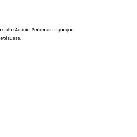
mjaltë Acacia. Përbërësit sigurojnë
qetësuese.