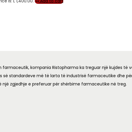
ice is: L 1,400.00.
Add to cart
n farmaceutik, kompania Ristopharma ka treguar një kujdes të v
es së standardeve më të larta të industrisë farmaceutike dhe për
ë një zgjedhje e preferuar për shërbime farmaceutike në treg.