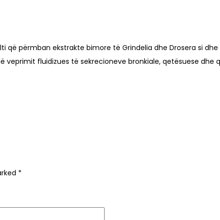
lti që përmban ekstrakte bimore të Grindelia dhe Drosera si dhe 
ë veprimit fluidizues të sekrecioneve bronkiale, qetësuese dhe 
marked
*