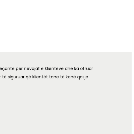
eçantë për nevojat e klientëve dhe ka ofruar
 të siguruar që klientët tane të kenë qasje