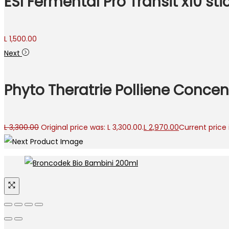
ESI Fermental Pro Transit x10 stic
L
1,500.00
Next
Phyto Theratrie Polliene Conce
L
3,300.00
Original price was: L 3,300.00.
L
2,970.00
Current price i