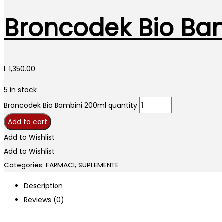
Broncodek Bio Ba
L
1,350.00
5 in stock
Broncodek Bio Bambini 200ml quantity
Add to cart
Add to Wishlist
Add to Wishlist
Categories:
FARMACI
,
SUPLEMENTE
Description
Reviews (0)