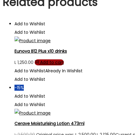
Related products
Add to Wishlist
Add to Wishlist
Eunova B12 Plus x10 drinks
L
1,250.00
Add to cart
Add to Wishlist
Already In Wishlist
Add to Wishlist
-15%
Add to Wishlist
Add to Wishlist
Cerave Moisturising Lotion 473ml
L
2,500.00
Original price was: L 2,500.00.
L
2,125.00
Current pr