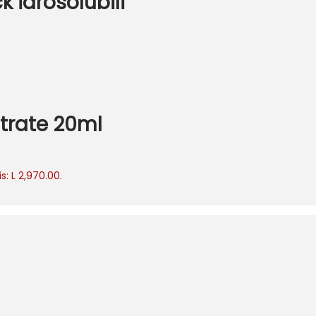
k idrosolubili
ntrate 20ml
s: L 2,970.00.