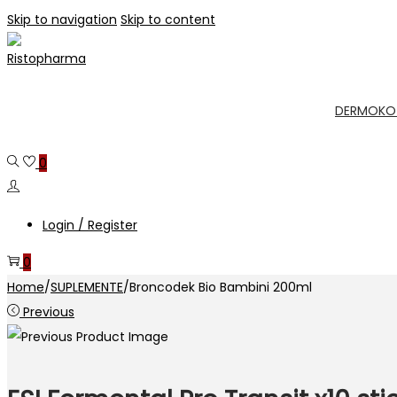
Skip to navigation
Skip to content
DERMOKO
0
Login / Register
0
Home
/
SUPLEMENTE
/
Broncodek Bio Bambini 200ml
Previous