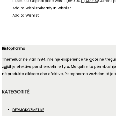
L
1,560.00
Original price was: L 1,560.00.
L
1,400.00
Current pr
Add to Wishlist
Already In Wishlist
Add to Wishlist
Ristopharma
Themeluar në vitin 1994, me një eksperiencë të gjatë në tregu
zgjidhje efektive për shëndetin e tyre. Me qëllim të përmbushj
në produkte cilësore dhe efektive, Ristopharma vazhdon të jet
KATEGORITË
DERMOKOZMETIKË