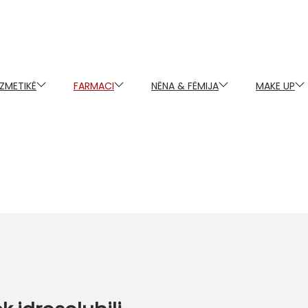
ZMETIKË
FARMACI
NËNA & FËMIJA
MAKE UP