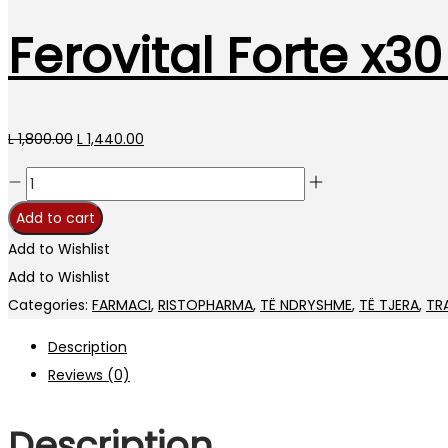
Ferovital Forte x3
Original
Current
L
1,800.00
L
1,440.00
price
price
Ferovital
was:
is:
Forte
Add to cart
L 1,800.00.
L 1,440.00.
x30
Add to Wishlist
capsule
Add to Wishlist
quantity
Categories:
FARMACI
,
RISTOPHARMA
,
TË NDRYSHME
,
TË TJERA
,
TR
Description
Reviews (0)
Description