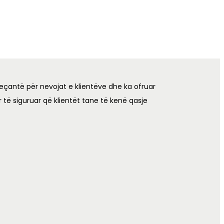
eçantë për nevojat e klientëve dhe ka ofruar
 të siguruar që klientët tane të kenë qasje