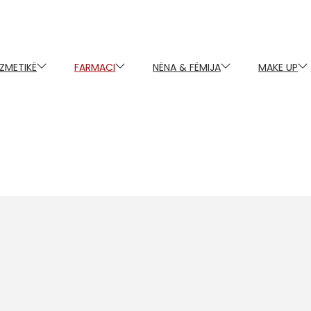
ZMETIKË
FARMACI
NËNA & FËMIJA
MAKE UP