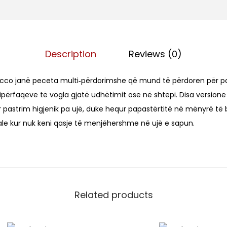
o
L
e
Description
Reviews (0)
t
e
icco janë peceta multi‑përdorimshe që mund të përdoren për pa
r
sipërfaqeve të vogla gjatë udhëtimit ose në shtëpi. Disa version
e
r pastrim higjenik pa ujë, duke hequr papastërtitë në mënyrë të
L
ale kur nuk keni qasje të menjëhershme në ujë e sapun.
a
g
u
r
p
Related products
e
r
B