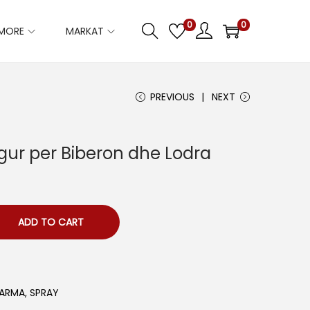
0
0
IMORE
MARKAT
PREVIOUS
NEXT
gur per Biberon dhe Lodra
ADD TO CART
HARMA
,
SPRAY