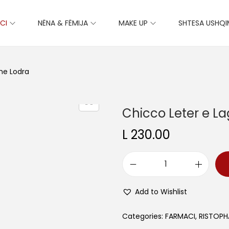
CI
NËNA & FËMIJA
MAKE UP
SHTESA USHQ
he Lodra
Chicco Leter e La
L
230.00
C
h
Add to Wishlist
i
c
Categories:
FARMACI
,
RISTOP
c