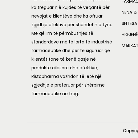
FARMAC
ka treguar një kujdes të veçantë për
NËNA & 
nevojat e klientëve dhe ka ofruar
SHTESA
zgjidhje efektive për shëndetin e tyre.
Me qëllim të përmbushjes së
HIGJENË
standardeve më të larta të industrisë
MARKA
farmaceutike dhe për të siguruar që
klientët tane të kenë qasje në
produkte cilësore dhe efektive,
Ristopharma vazhdon të jetë një
zgjedhje e preferuar për shërbime
farmaceutike në treg.
Copyri