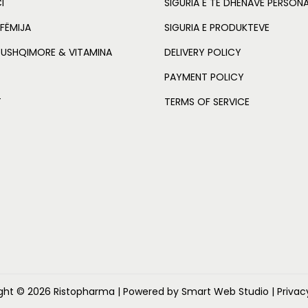
I
SIGURIA E TË DHËNAVE PERSON
e
i
a
FËMIJA
SIGURIA E PRODUKTEVE
w
s
n
 USHQIMORE & VITAMINA
DELIVERY POLICY
t
a
:
i
PAYMENT POLICY
s
L
t
:
T
TERMS OF SERVICE
y
L
5
8
7
4
3
.
0
0
.
0
0
.
0
.
ght © 2026
Ristopharma
| Powered by Smart Web Studio
| Privac