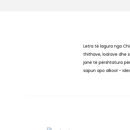
o
n
Letra të lagura nga Ch
thithave, lodrave dhe 
janë të përshtatura pë
sapun apo alkool – ide