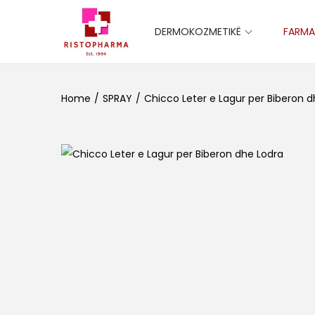
DERMOKOZMETIKË
FARMA
S
S
k
k
i
i
Home
/
SPRAY
/
Chicco Leter e Lagur per Biberon d
p
p
t
t
o
o
n
c
a
o
v
n
i
t
g
e
a
n
t
t
i