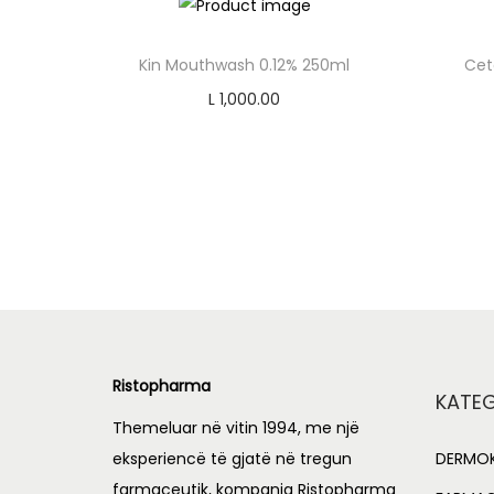
Kin Mouthwash 0.12% 250ml
Cet
L
1,000.00
Add to cart
Add to Wishlist
Ristopharma
KATEG
Themeluar në vitin 1994, me një
eksperiencë të gjatë në tregun
DERMOK
farmaceutik, kompania Ristopharma