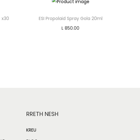
 x30
ESI Propolaid Spray Gola 20ml
L
850.00
Add to cart
Add to Wishlist
RRETH NESH
KREU