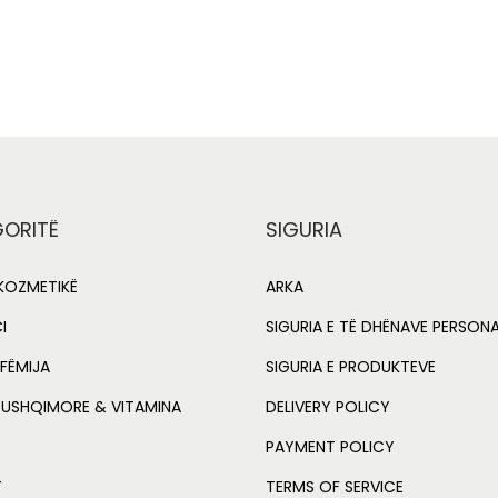
i
r
i
Add to Wishlist
Add to Wishlist
g
r
o
i
e
n
n
n
e
a
t
r
l
p
2
p
r
5
ORITË
SIGURIA
0
r
i
m
i
c
OZMETIKË
ARKA
l
c
e
I
SIGURIA E TË DHËNAVE PERSON
q
e
i
FËMIJA
SIGURIA E PRODUKTEVE
u
w
s
a
 USHQIMORE & VITAMINA
DELIVERY POLICY
a
:
n
s
L
PAYMENT POLICY
t
:
T
TERMS OF SERVICE
i