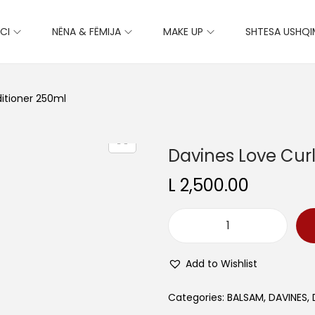
CI
NËNA & FËMIJA
MAKE UP
SHTESA USHQ
itioner 250ml
Davines Love Cur
L
2,500.00
D
a
Add to Wishlist
v
i
Categories:
BALSAM
,
DAVINES
,
n