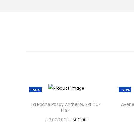
o
n
-50%
-20%
La Roche Posay Anthelios SPF 50+
Avene
50ml
O
C
L
3,000.00
L
1,500.00
r
u
Add to cart