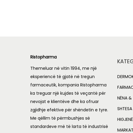
i
r
Add to Wishlist
g
r
i
e
n
n
a
t
l
p
Ristopharma
p
r
KATEG
r
i
Themeluar në vitin 1994, me një
i
c
eksperiencë të gjatë në tregun
DERMOK
c
e
farmaceutik, kompania Ristopharma
FARMAC
e
i
ka treguar një kujdes të veçantë për
NËNA & 
nevojat e klientëve dhe ka ofruar
w
s
SHTESA
zgjidhje efektive për shëndetin e tyre.
a
:
Me qëllim të përmbushjes së
s
L
HIGJENË
standardeve më të larta të industrisë
:
MARKA