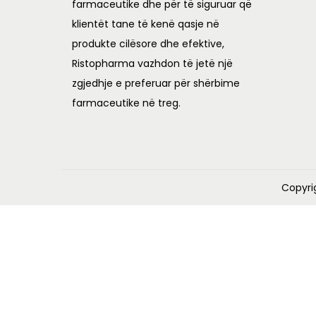
farmaceutike dhe për të siguruar që
L
1
klientët tane të kenë qasje në
,
produkte cilësore dhe efektive,
3
5
Ristopharma vazhdon të jetë një
,
0
zgjedhje e preferuar për shërbime
0
0
farmaceutike në treg.
0
.
0
0
.
0
0
.
Copyri
0
.