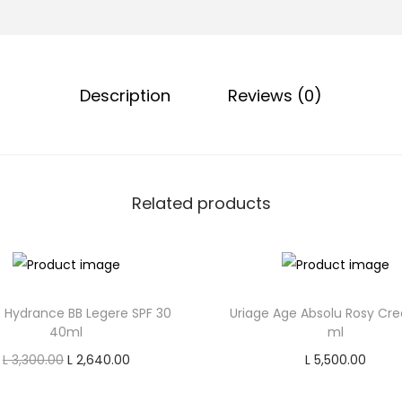
e
s
L
Description
Reviews (0)
o
v
e
C
u
Related products
r
l
C
o
 Hydrance BB Legere SPF 30
Uriage Age Absolu Rosy Cr
n
40ml
ml
d
O
C
L
3,300.00
L
2,640.00
L
5,500.00
i
r
u
Add to cart
Add to cart
t