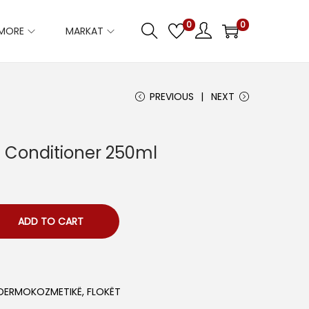
0
0
IMORE
MARKAT
PREVIOUS
NEXT
l Conditioner 250ml
ADD TO CART
DERMOKOZMETIKË
,
FLOKËT