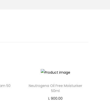
eam 50
Neutrogena Oil Free Moisturiser
50ml
L
900.00
Add to cart