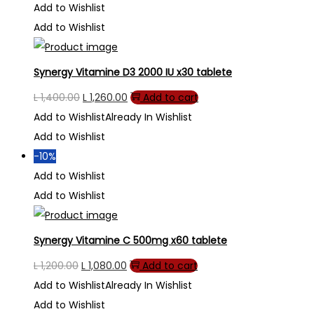
Add to Wishlist
Add to Wishlist
Synergy Vitamine D3 2000 IU x30 tablete
Original
Current
L
1,400.00
L
1,260.00
Add to cart
price
price
Add to Wishlist
Already In Wishlist
was:
is:
Add to Wishlist
L 1,400.00.
L 1,260.00.
-10%
Add to Wishlist
Add to Wishlist
Synergy Vitamine C 500mg x60 tablete
Original
Current
L
1,200.00
L
1,080.00
Add to cart
price
price
Add to Wishlist
Already In Wishlist
was:
is:
Add to Wishlist