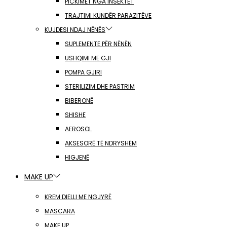
PICKIMET NGA INSEKTET
TRAJTIMI KUNDËR PARAZITËVE
KUJDESI NDAJ NËNËS
SUPLEMENTE PËR NËNËN
USHQIMI ME GJI
POMPA GJIRI
STERILIZIM DHE PASTRIM
BIBERONË
SHISHE
AEROSOL
AKSESORË TË NDRYSHËM
HIGJENË
MAKE UP
KREM DIELLI ME NGJYRË
MASCARA
MAKE UP