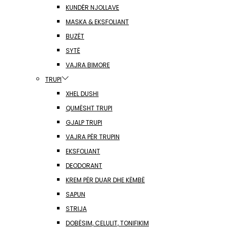
KUNDËR NJOLLAVE
MASKA & EKSFOLIANT
BUZËT
SYTË
VAJRA BIMORE
TRUPI
XHEL DUSHI
QUMËSHT TRUPI
GJALP TRUPI
VAJRA PËR TRUPIN
EKSFOLIANT
DEODORANT
KREM PËR DUAR DHE KËMBË
SAPUN
STRIJA
DOBËSIM, CELULIT, TONIFIKIM