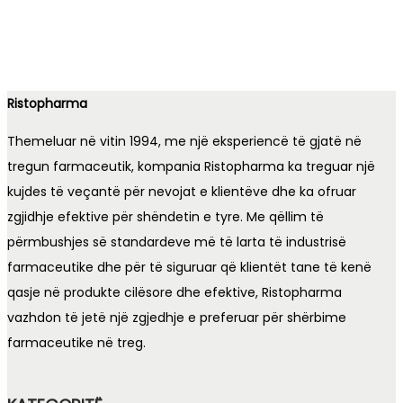
L 1,200.00.
L 1,080.00.
Ristopharma
Themeluar në vitin 1994, me një eksperiencë të gjatë në
tregun farmaceutik, kompania Ristopharma ka treguar një
kujdes të veçantë për nevojat e klientëve dhe ka ofruar
zgjidhje efektive për shëndetin e tyre. Me qëllim të
përmbushjes së standardeve më të larta të industrisë
farmaceutike dhe për të siguruar që klientët tane të kenë
qasje në produkte cilësore dhe efektive, Ristopharma
vazhdon të jetë një zgjedhje e preferuar për shërbime
farmaceutike në treg.