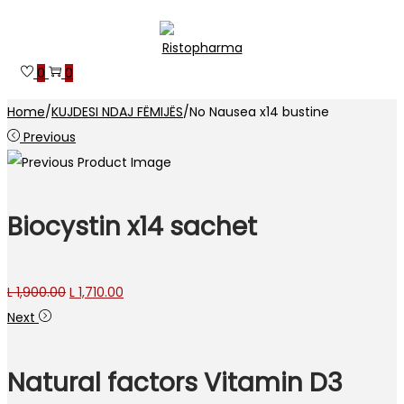
Skip
Skip
to
to
0
0
navigation
content
Home
/
KUJDESI NDAJ FËMIJËS
/
No Nausea x14 bustine
Previous
Biocystin x14 sachet
Original
Current
L
1,900.00
L
1,710.00
price
price
Next
was:
is:
L 1,900.00.
L 1,710.00.
Natural factors Vitamin D3