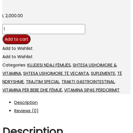
L
2,000.00
No
Nausea
Add to cart
x14
Add to Wishlist
bustine
Add to Wishlist
quantity
Categories:
KUJDESI NDAJ FËMIJËS
,
SHTESA USHQIMORE &
VITAMINA
,
SHTESA USHQIMORE TË VECANTA
,
SUPLEMENTE
,
TË
NDRYSHME
,
TRAJTIM SPECIAL
,
TRAKTI GASTROINTESTINAL
,
VITAMINA PËR BEBE DHE FËMIJË
,
VITAMINA SIPAS PËRDORIMIT
Description
Reviews (0)
Description