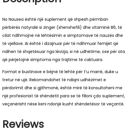
No Nausea është një suplement që shpesh përmban
përbërës natyralë si zinger (xhenxhefili) dhe vitaminë B6, të
cilat ndihmojnë në lehtësimin e simptomave të nauzës dhe
të vjellave. Ai është i dizajnuar për të ndihmuar femijët që
ndihen të shqetësuar nga lëvizja, si në udhëtime, ose për ata
që përjetojnë simptoma nga trajtime të caktuara.
Format e bustinave e bëjnë të lehtë për t’u marrë, duke u
tretur në ujë. Rekomandohet të ndiqni udhëzimet e
përdorimit dhe si gjithmonë, është mirë të konsultoheni me
një profesionist të shëndetit para se të filloni çdo suplement,
veçanërisht nëse keni ndonjë kusht shëndetësor të veçantë.
Reviews