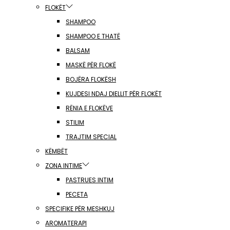
FLOKËT
SHAMPOO
SHAMPOO E THATË
BALSAM
MASKË PËR FLOKË
BOJËRA FLOKËSH
KUJDESI NDAJ DIELLIT PËR FLOKËT
RËNIA E FLOKËVE
STILIM
TRAJTIM SPECIAL
KËMBËT
ZONA INTIME
PASTRUES INTIM
PECETA
SPECIFIKE PËR MESHKUJ
AROMATERAPI