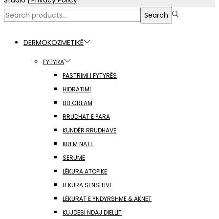
Studio
| Privacy Policy
Search
Search
for:>
DERMOKOZMETIKË
FYTYRA
PASTRIMI I FYTYRËS
HIDRATIMI
BB CREAM
RRUDHAT E PARA
KUNDËR RRUDHAVE
KREM NATE
SERUME
LËKURA ATOPIKE
LËKURA SENSITIVE
LËKURAT E YNDYRSHME & AKNET
KUJDESI NDAJ DIELLIT