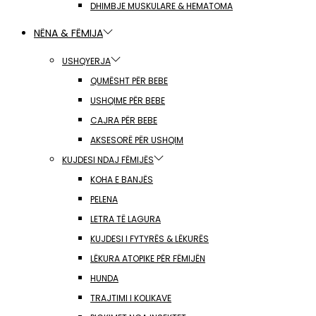
DHIMBJE MUSKULARE & HEMATOMA
NËNA & FËMIJA
USHQYERJA
QUMËSHT PËR BEBE
USHQIME PËR BEBE
CAJRA PËR BEBE
AKSESORË PËR USHQIM
KUJDESI NDAJ FËMIJËS
KOHA E BANJËS
PELENA
LETRA TË LAGURA
KUJDESI I FYTYRËS & LËKURËS
LËKURA ATOPIKE PËR FËMIJËN
HUNDA
TRAJTIMI I KOLIKAVE