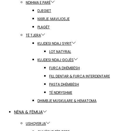
NDIHMA E PARË
DJEGIET
NXIRJE, MAVIJOSJE
PLAGËT
TË TJERA
KUJDESI NDAJ SYRIT
LOT NATYRAL
KUJDESI NDAJ GOJËS
FURCA DHËMBËSH
FILL DENTAR & FURCA INTERDENTARE
PASTA DHËMBËSH
TË NDRYSHME
DHIMBJE MUSKULARE & HEMATOMA
NËNA & FËMIJA
USHQYERJA