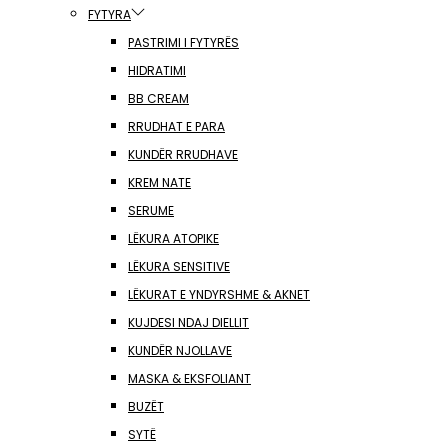
FYTYRA
PASTRIMI I FYTYRËS
HIDRATIMI
BB CREAM
RRUDHAT E PARA
KUNDËR RRUDHAVE
KREM NATE
SERUME
LËKURA ATOPIKE
LËKURA SENSITIVE
LËKURAT E YNDYRSHME & AKNET
KUJDESI NDAJ DIELLIT
KUNDËR NJOLLAVE
MASKA & EKSFOLIANT
BUZËT
SYTË