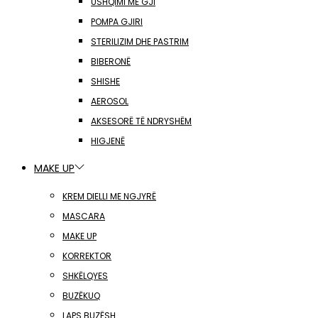
USHQIMI ME GJI
POMPA GJIRI
STERILIZIM DHE PASTRIM
BIBERONË
SHISHE
AEROSOL
AKSESORË TË NDRYSHËM
HIGJENË
MAKE UP
KREM DIELLI ME NGJYRË
MASCARA
MAKE UP
KORREKTOR
SHKËLQYES
BUZËKUQ
LAPS BUZËSH