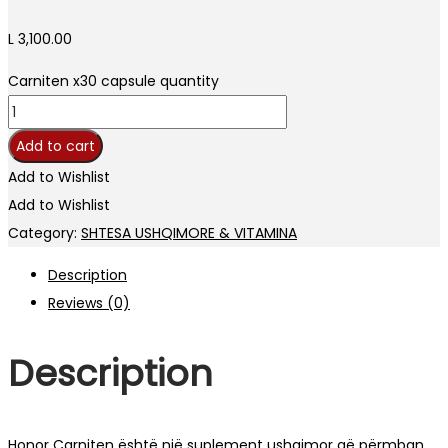
L
3,100.00
Carniten x30 capsule quantity
Add to cart
Add to Wishlist
Add to Wishlist
Category:
SHTESA USHQIMORE & VITAMINA
Description
Reviews (0)
Description
Honor Carniten është një suplement ushqimor që përmban