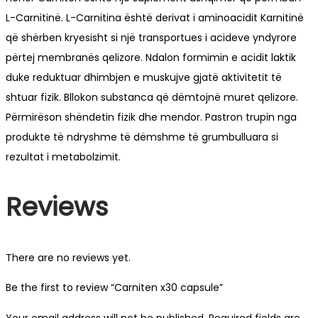
L-Carnitinë. L-Carnitina është derivat i aminoacidit Karnitinë
që shërben kryesisht si një transportues i acideve yndyrore
përtej membranës qelizore. Ndalon formimin e acidit laktik
duke reduktuar dhimbjen e muskujve gjatë aktivitetit të
shtuar fizik. Bllokon substanca që dëmtojnë muret qelizore.
Përmirëson shëndetin fizik dhe mendor. Pastron trupin nga
produkte të ndryshme të dëmshme të grumbulluara si
rezultat i metabolzimit.
Reviews
There are no reviews yet.
Be the first to review “Carniten x30 capsule”
Your email address will not be published.
Required fields are