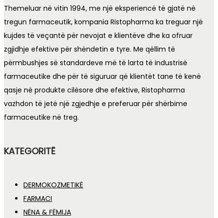
Themeluar në vitin 1994, me një eksperiencë të gjatë në
tregun farmaceutik, kompania Ristopharma ka treguar një
kujdes të veçantë për nevojat e klientëve dhe ka ofruar
zgjidhje efektive për shëndetin e tyre. Me qëllim të
përmbushjes së standardeve më të larta të industrisë
farmaceutike dhe për të siguruar që klientët tane të kenë
qasje në produkte cilësore dhe efektive, Ristopharma
vazhdon të jetë një zgjedhje e preferuar për shërbime
farmaceutike në treg.
KATEGORITË
DERMOKOZMETIKË
FARMACI
NËNA & FËMIJA