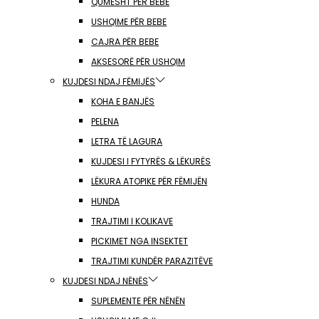
QUMËSHT PËR BEBE
USHQIME PËR BEBE
CAJRA PËR BEBE
AKSESORË PËR USHQIM
KUJDESI NDAJ FËMIJËS
KOHA E BANJËS
PELENA
LETRA TË LAGURA
KUJDESI I FYTYRËS & LËKURËS
LËKURA ATOPIKE PËR FËMIJËN
HUNDA
TRAJTIMI I KOLIKAVE
PICKIMET NGA INSEKTET
TRAJTIMI KUNDËR PARAZITËVE
KUJDESI NDAJ NËNËS
SUPLEMENTE PËR NËNËN