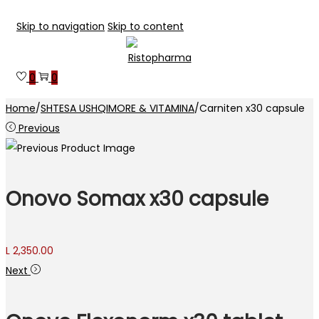
Skip to navigation
Skip to content
0
0
Home
/
SHTESA USHQIMORE & VITAMINA
/
Carniten x30 capsule
Previous
Onovo Somax x30 capsule
L
2,350.00
Next