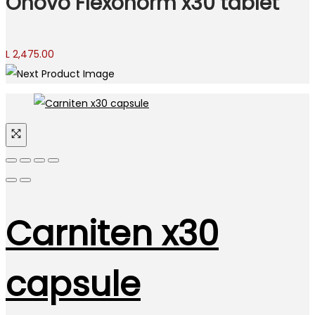
Onovo Flexonorm x30 tablet
L
2,475.00
Carniten x30
capsule