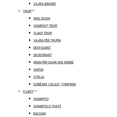
VAJRA BIMORE
TRUPI
XHEL DUSHI
QUMËSHT TRUPI
GJALP TRUPI
VAJRA PËR TRUPIN
EKSFOLIANT
DEODORANT
KREM PËR DUAR DHE KËMBË
SAPUN
STRIJA
DOBËSIM, CELULIT, TONIFIKIM
FLOKËT
SHAMPOO
SHAMPOO E THATË
BALSAM