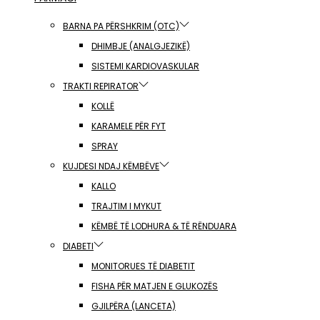
BARNA PA PËRSHKRIM (OTC)
DHIMBJE (ANALGJEZIKË)
SISTEMI KARDIOVASKULAR
TRAKTI REPIRATOR
KOLLË
KARAMELE PËR FYT
SPRAY
KUJDESI NDAJ KËMBËVE
KALLO
TRAJTIM I MYKUT
KËMBË TË LODHURA & TË RËNDUARA
DIABETI
MONITORUES TË DIABETIT
FISHA PËR MATJEN E GLUKOZËS
GJILPËRA (LANCETA)