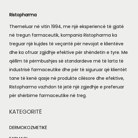
0
.
0
Ristopharma
.
Themeluar në vitin 1994, me një eksperiencë të gjatë
në tregun farmaceutik, kompania Ristopharma ka
treguar një kujdes të veçantë për nevojat e klientëve
dhe ka ofruar zgjidhje efektive për shëndetin e tyre. Me
qëllim të përmbushjes së standardeve më të larta të
industrisë farmaceutike dhe për të siguruar që klientët
tane të kenë qasje në produkte cilësore dhe efektive,
Ristopharma vazhdon të jetë një zgjedhje e preferuar
për shërbime farmaceutike në treg.
KATEGORITË
DERMOKOZMETIKË