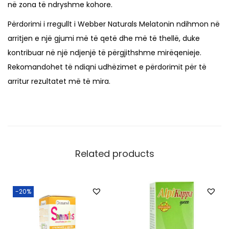
në zona të ndryshme kohore.
i
n
Përdorimi i rregullt i Webber Naturals Melatonin ndihmon në
3
arritjen e një gjumi më të qetë dhe më të thellë, duke
m
kontribuar në një ndjenjë të përgjithshme mirëqenieje.
g
Rekomandohet të ndiqni udhëzimet e përdorimit për të
x
arritur rezultatet më të mira.
9
0
t
a
b
Related products
l
e
-20%
t
e
q