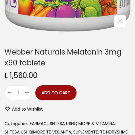
Webber Naturals Melatonin 3mg
x90 tablete
L
1,560.00
ADD TO CART
W
e
Add to Wishlist
b
b
Categories:
FARMACI
,
SHTESA USHQIMORE & VITAMINA
,
e
SHTESA USHQIMORE TË VECANTA
,
SUPLEMENTE
,
TË NDRYSHME
,