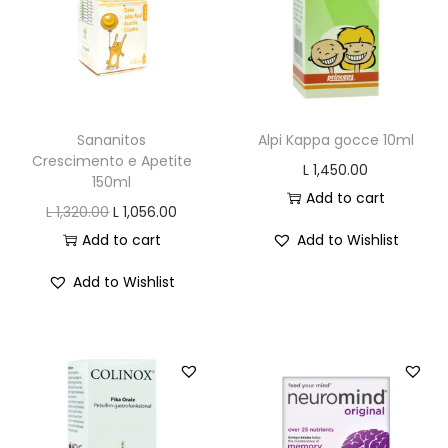
u
a
n
t
i
Sananitos
Alpi Kappa gocce 10ml
t
Crescimento e Apetite
L
1,450.00
y
150ml
Add to cart
O
C
L
1,320.00
L
1,056.00
r
u
Add to cart
Add to Wishlist
i
r
Add to Wishlist
g
r
i
e
n
n
a
t
l
p
p
r