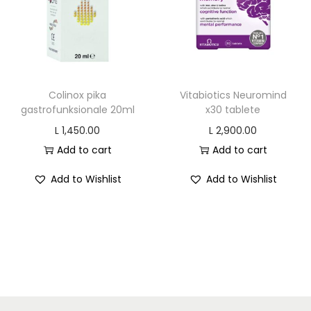
r
i
i
c
c
e
e
i
w
s
Colinox pika
Vitabiotics Neuromind
a
:
gastrofunksionale 20ml
x30 tablete
s
L
L
1,450.00
L
2,900.00
:
Add to cart
Add to cart
L
1
Add to Wishlist
Add to Wishlist
,
1
0
,
5
3
6
2
.
0
0
.
0