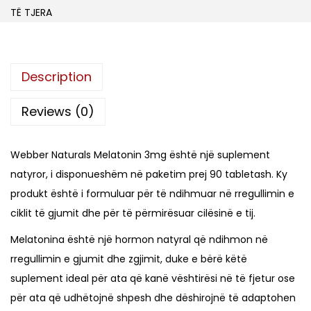
r
TË TJERA
N
a
t
Description
u
r
Reviews (0)
a
l
Webber Naturals Melatonin 3mg është një suplement
s
natyror, i disponueshëm në paketim prej 90 tabletash. Ky
M
produkt është i formuluar për të ndihmuar në rregullimin e
e
ciklit të gjumit dhe për të përmirësuar cilësinë e tij.
l
Melatonina është një hormon natyral që ndihmon në
a
rregullimin e gjumit dhe zgjimit, duke e bërë këtë
t
suplement ideal për ata që kanë vështirësi në të fjetur ose
o
për ata që udhëtojnë shpesh dhe dëshirojnë të adaptohen
n