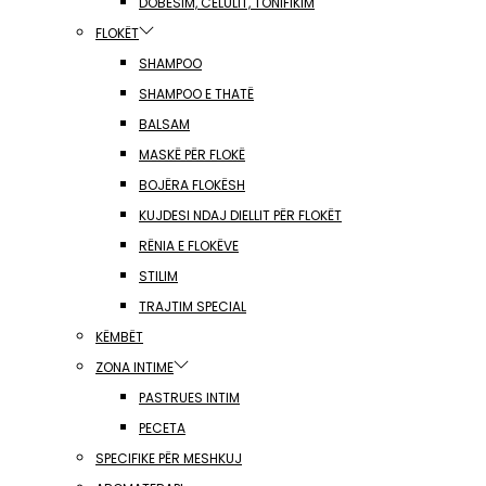
DOBËSIM, CELULIT, TONIFIKIM
FLOKËT
SHAMPOO
SHAMPOO E THATË
BALSAM
MASKË PËR FLOKË
BOJËRA FLOKËSH
KUJDESI NDAJ DIELLIT PËR FLOKËT
RËNIA E FLOKËVE
STILIM
TRAJTIM SPECIAL
KËMBËT
ZONA INTIME
PASTRUES INTIM
PECETA
SPECIFIKE PËR MESHKUJ