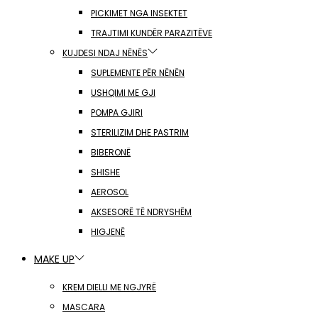
PICKIMET NGA INSEKTET
TRAJTIMI KUNDËR PARAZITËVE
KUJDESI NDAJ NËNËS
SUPLEMENTE PËR NËNËN
USHQIMI ME GJI
POMPA GJIRI
STERILIZIM DHE PASTRIM
BIBERONË
SHISHE
AEROSOL
AKSESORË TË NDRYSHËM
HIGJENË
MAKE UP
KREM DIELLI ME NGJYRË
MASCARA