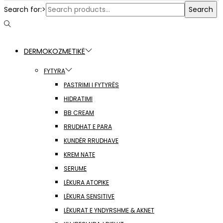
Search for:>
Search
DERMOKOZMETIKË
FYTYRA
PASTRIMI I FYTYRËS
HIDRATIMI
BB CREAM
RRUDHAT E PARA
KUNDËR RRUDHAVE
KREM NATE
SERUME
LËKURA ATOPIKE
LËKURA SENSITIVE
LËKURAT E YNDYRSHME & AKNET