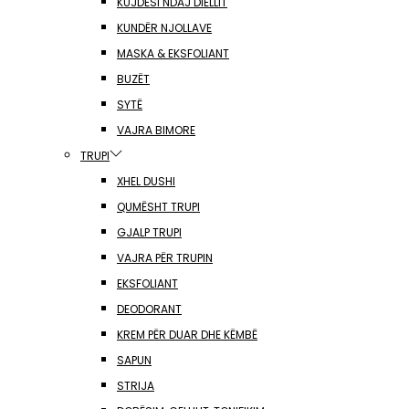
KUJDESI NDAJ DIELLIT
KUNDËR NJOLLAVE
MASKA & EKSFOLIANT
BUZËT
SYTË
VAJRA BIMORE
TRUPI
XHEL DUSHI
QUMËSHT TRUPI
GJALP TRUPI
VAJRA PËR TRUPIN
EKSFOLIANT
DEODORANT
KREM PËR DUAR DHE KËMBË
SAPUN
STRIJA