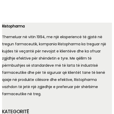
Ristopharma
Themeluar në vitin 1994, me një eksperiencë të gjatë në
tregun farmaceutik, kompania Ristopharma ka treguar një
kujdes të veçantë për nevojat e klientëve dhe ka ofruar
zgjidhje efektive për shëndetin e tyre. Me qëllim të
përmbushjes së standardeve më të larta të industrisë
farmaceutike dhe për të siguruar që klientët tane të kenë
qasje në produkte cilësore dhe efektive, Ristopharma
vazhdon të jetë një zgjedhje e preferuar për shërbime
farmaceutike në treg.
KATEGORITË