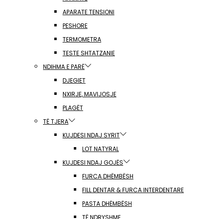
APARATE TENSIONI
PESHORE
TERMOMETRA
TESTE SHTATZANIE
NDIHMA E PARË
DJEGIET
NXIRJE, MAVIJOSJE
PLAGËT
TË TJERA
KUJDESI NDAJ SYRIT
LOT NATYRAL
KUJDESI NDAJ GOJËS
FURCA DHËMBËSH
FILL DENTAR & FURCA INTERDENTARE
PASTA DHËMBËSH
TË NDRYSHME