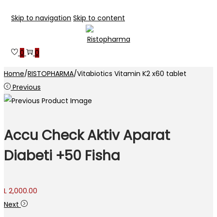
Skip to navigation
Skip to content
0
0
Home
/
RISTOPHARMA
/
Vitabiotics Vitamin K2 x60 tablet
Previous
Accu Check Aktiv Aparat
Diabeti +50 Fisha
L
2,000.00
Next