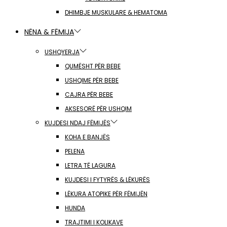
DHIMBJE MUSKULARE & HEMATOMA
NËNA & FËMIJA
USHQYERJA
QUMËSHT PËR BEBE
USHQIME PËR BEBE
CAJRA PËR BEBE
AKSESORË PËR USHQIM
KUJDESI NDAJ FËMIJËS
KOHA E BANJËS
PELENA
LETRA TË LAGURA
KUJDESI I FYTYRËS & LËKURËS
LËKURA ATOPIKE PËR FËMIJËN
HUNDA
TRAJTIMI I KOLIKAVE