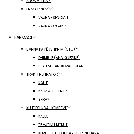
AROMATERAPI
FRAGRANCA
VAJRA ESENCIALE
VAJRA ORGANIKE
FARMACI
BARNA PA PËRSHKRIM (OTC)
DHIMBJE (ANALGJEZIKË)
SISTEMI KARDIOVASKULAR
TRAKTI REPIRATOR
KOLLË
KARAMELE PËR FYT
SPRAY
KUJDESI NDAJ KËMBËVE
KALLO
TRAJTIM I MYKUT
KËMBË TË LODHURA & TË RËNDUARA