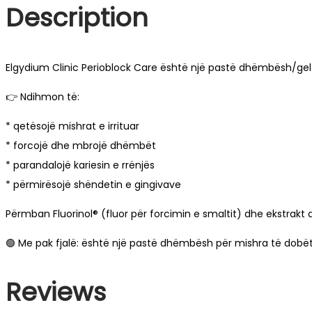
Description
Elgydium Clinic Perioblock Care është një pastë dhëmbësh/ge
👉 Ndihmon të:
* qetësojë mishrat e irrituar
* forcojë dhe mbrojë dhëmbët
* parandalojë kariesin e rrënjës
* përmirësojë shëndetin e gingivave
Përmban Fluorinol® (fluor për forcimin e smaltit) dhe ekstrakt 
🟢 Me pak fjalë: është një pastë dhëmbësh për mishra të dobë
Reviews