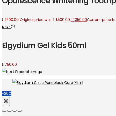
Opalescence Whitening Toothp
L
1,500.00
Original price was: L 1,500.00.
L
1,350.00
Current price is: 
Next
Elgydium Gel Kids 50ml
L
750.00
-20%