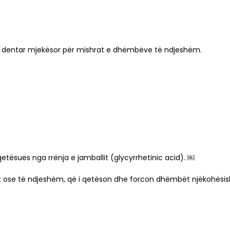
l dentar mjekësor për mishrat e dhëmbëve të ndjeshëm.
qetësues nga rrënja e jamballit (glycyrrhetinic acid). ￼
t ose të ndjeshëm, që i qetëson dhe forcon dhëmbët njëkohësis