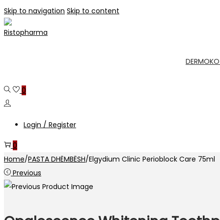
Skip to navigation
Skip to content
DERMOKO
0
Login / Register
0
Home
/
PASTA DHËMBËSH
/
Elgydium Clinic Perioblock Care 75ml
Previous