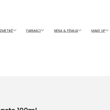
ZMETIKË
FARMACI
NËNA & FËMIJA
MAKE UP