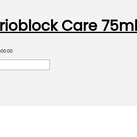
erioblock Care 75m
600.00.