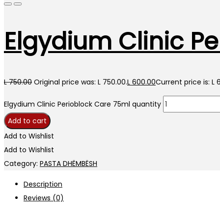
Elgydium Clinic P
L
750.00
Original price was: L 750.00.
L
600.00
Current price is: L 
Elgydium Clinic Perioblock Care 75ml quantity
Add to cart
Add to Wishlist
Add to Wishlist
Category:
PASTA DHËMBËSH
Description
Reviews (0)