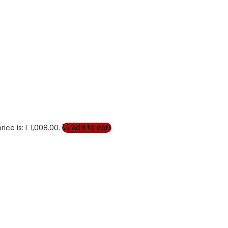
ice is: L 1,008.00.
Add to cart