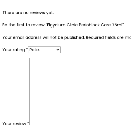
There are no reviews yet.
Be the first to review “Elgydium Clinic Perioblock Care 75ml”
Your email address will not be published.
Required fields are 
Your rating
*
Your review
*