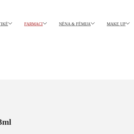
IKË
FARMACI
NËNA & FËMIJA
MAKE UP
3ml