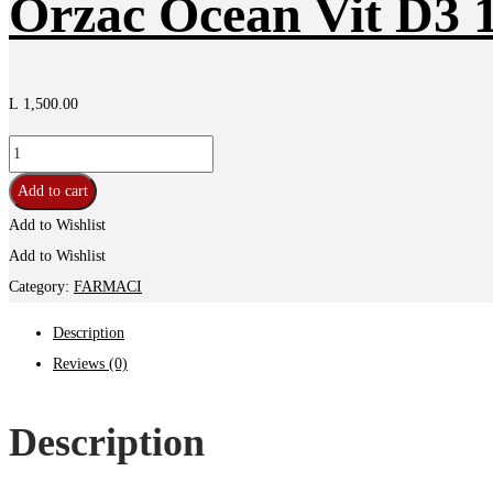
Orzac Ocean Vit D3 
L
1,500.00
Orzac
Ocean
Add to cart
Vit
Add to Wishlist
D3
Add to Wishlist
1000
Category:
FARMACI
UI
Description
20ml
Reviews (0)
quantity
Description