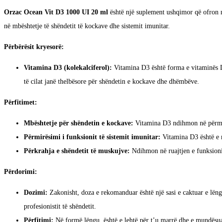
Orzac Ocean Vit D3 1000 UI 20 ml
është një suplement ushqimor që ofron nj
në mbështetje të shëndetit të kockave dhe sistemit imunitar.
Përbërësit kryesorë:
Vitamina D3 (kolekalciferol):
Vitamina D3 është forma e vitaminës D 
të cilat janë thelbësore për shëndetin e kockave dhe dhëmbëve.
Përfitimet:
Mbështetje për shëndetin e kockave:
Vitamina D3 ndihmon në përmirë
Përmirësimi i funksionit të sistemit imunitar:
Vitamina D3 është e 
Përkrahja e shëndetit të muskujve:
Ndihmon në ruajtjen e funksioni
Përdorimi:
Dozimi:
Zakonisht, doza e rekomanduar është një sasi e caktuar e lëng
profesionistit të shëndetit.
Përfitimi:
Në formë lëngu, është e lehtë për t’u marrë dhe e mundësuar