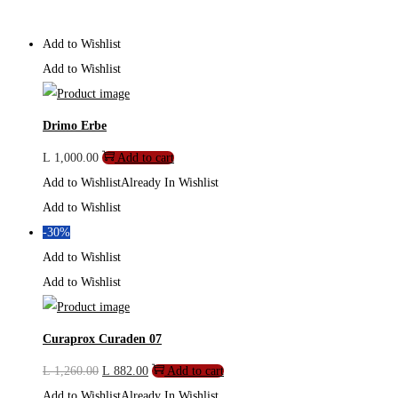
Add to Wishlist
Add to Wishlist
Drimo Erbe
L
1,000.00
Add to cart
Add to Wishlist
Already In Wishlist
Add to Wishlist
-30%
Add to Wishlist
Add to Wishlist
Curaprox Curaden 07
Original
Current
L
1,260.00
L
882.00
Add to cart
price
price
Add to Wishlist
Already In Wishlist