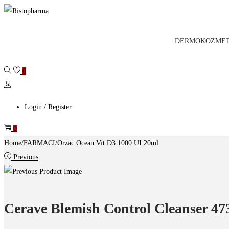
Skip
Skip
to
to
navigation
content
DERMOKOZMET
0
Login / Register
0
Home
/
FARMACI
/
Orzac Ocean Vit D3 1000 UI 20ml
Previous
Cerave Blemish Control Cleanser 47