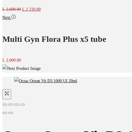
Original
Current
L
2,600.00
L
2,210.00
price
price
Next
was:
is:
L 2,600.00.
L 2,210.00.
Multi Gyn Flora Plus x5 tube
L
2,000.00