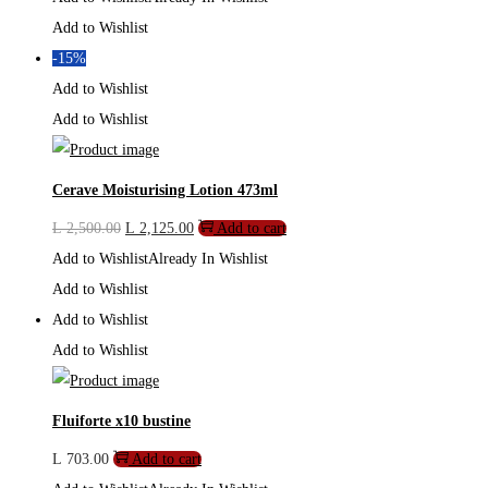
was:
is:
Add to Wishlist
L 1,260.00.
L 882.00.
-15%
Add to Wishlist
Add to Wishlist
Cerave Moisturising Lotion 473ml
Original
Current
L
2,500.00
L
2,125.00
Add to cart
price
price
Add to Wishlist
Already In Wishlist
was:
is:
Add to Wishlist
L 2,500.00.
L 2,125.00.
Add to Wishlist
Add to Wishlist
Fluiforte x10 bustine
L
703.00
Add to cart