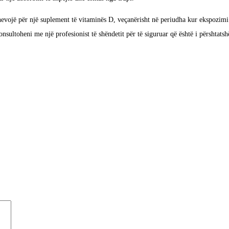
vojë për një suplement të vitaminës D, veçanërisht në periudha kur ekspozimi nd
konsultoheni me një profesionist të shëndetit për të siguruar që është i përshtat