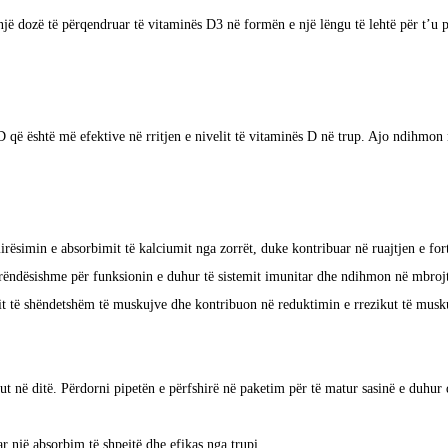
ë dozë të përqendruar të vitaminës D3 në formën e një lëngu të lehtë për t’u 
që është më efektive në rritjen e nivelit të vitaminës D në trup. Ajo ndihmon 
simin e absorbimit të kalciumit nga zorrët, duke kontribuar në ruajtjen e for
rëndësishme për funksionin e duhur të sistemit imunitar dhe ndihmon në mbroj
t të shëndetshëm të muskujve dhe kontribuon në reduktimin e rrezikut të musku
ut në ditë. Përdorni pipetën e përfshirë në paketim për të matur sasinë e duhur
 një absorbim të shpejtë dhe efikas nga trupi.