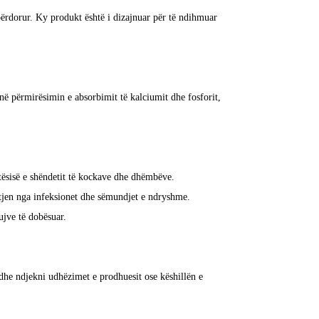
përdorur. Ky produkt është i dizajnuar për të ndihmuar
në përmirësimin e absorbimit të kalciumit dhe fosforit,
tësisë e shëndetit të kockave dhe dhëmbëve.
tjen nga infeksionet dhe sëmundjet e ndryshme.
jve të dobësuar.
 dhe ndjekni udhëzimet e prodhuesit ose këshillën e