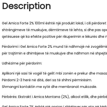
Description
Gel Arnica Forte 2% 100ml është një produkt lokal, i cili përd
shtrëngimeve të muskujve, dëmtimeve të lehta, si dhe pas ope
qetësuese që ka efekte pozitive për rikuperimin e lëkurës dhe 
Përdorimi i Gel Arnica Forte 2% mund të ndihmojë në zvogëlimi
për trajtimin e dhimbjeve të muskujve dhe ndihmon në shpejtimin
Udhëzime për përdorim:
Aplikoni një sasi të vogël të gelit mbi zonën e prekur dhe masa
Përdorni 2-3 herë në ditë, deri sa të shihni përmirësim.
Shmangni kontaktin me sytë dhe membranat mukozale.
Përbërës: Ekstrakt i Arnica Montana (2%), alkool etilik, dhe për
Gel Arnica Forte 2% është një opsion i shkëlqyer për ata që kër