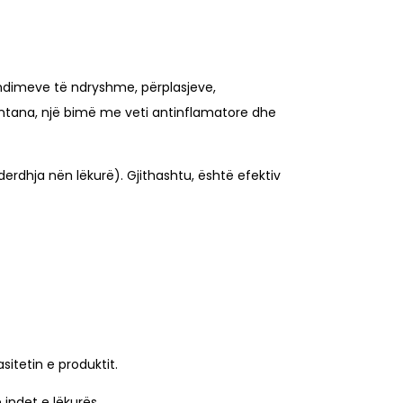
lëndimeve të ndryshme, përplasjeve,
ntana, një bimë me veti antinflamatore dhe
rdhja nën lëkurë). Gjithashtu, është efektiv
sitetin e produktit.
 indet e lëkurës.