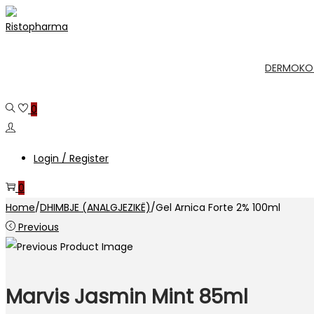
Skip
Skip
to
to
navigation
content
DERMOKO
0
Login / Register
0
Home
/
DHIMBJE (ANALGJEZIKË)
/
Gel Arnica Forte 2% 100ml
Previous
Marvis Jasmin Mint 85ml