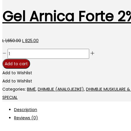
Gel Arnica Forte 2
Original
Current
L
1,650.00
L
825.00
price
price
Gel
was:
is:
Arnica
Add to cart
L 1,650.00.
L 825.00.
Forte
Add to Wishlist
2%
Add to Wishlist
100ml
Categories:
BIMË
,
DHIMBJE (ANALGJEZIKË)
,
DHIMBJE MUSKULARE 
quantity
SPECIAL
Description
Reviews (0)