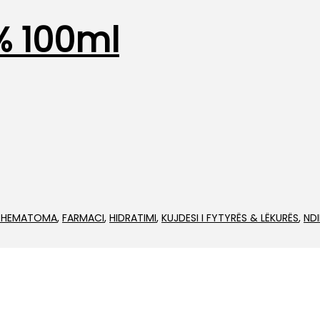
% 100ml
& HEMATOMA
,
FARMACI
,
HIDRATIMI
,
KUJDESI I FYTYRËS & LËKURËS
,
NDI