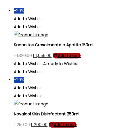
-20%
Add to Wishlist
Add to Wishlist
Sananitos Crescimento e Apetite 150ml
Original
Current
L
1,320.00
L
1,056.00
Add to cart
price
price
Add to Wishlist
Already In Wishlist
was:
is:
Add to Wishlist
L 1,320.00.
L 1,056.00.
-20%
Add to Wishlist
Add to Wishlist
Novalcol Skin Disinfectant 250ml
Original
Current
L
250.00
L
200.00
Add to cart