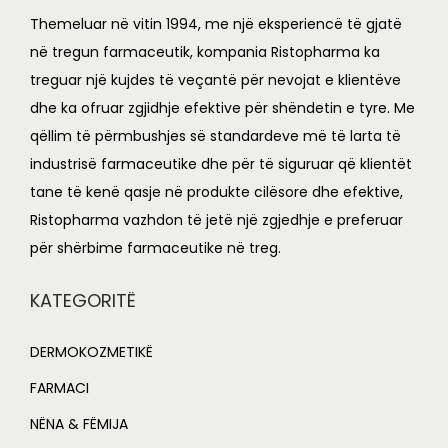
0
0
e
i
e
i
Themeluar në vitin 1994, me një eksperiencë të gjatë
.
0
w
s
w
s
në tregun farmaceutik, kompania Ristopharma ka
0
.
a
:
a
:
treguar një kujdes të veçantë për nevojat e klientëve
0
s
L
s
L
dhe ka ofruar zgjidhje efektive për shëndetin e tyre. Me
.
:
:
qëllim të përmbushjes së standardeve më të larta të
L
1
L
1
industrisë farmaceutike dhe për të siguruar që klientët
,
,
tane të kenë qasje në produkte cilësore dhe efektive,
1
0
2
7
Ristopharma vazhdon të jetë një zgjedhje e preferuar
,
8
,
4
për shërbime farmaceutike në treg.
2
0
9
0
0
.
0
.
KATEGORITË
0
0
0
0
.
0
.
0
DERMOKOZMETIKË
0
.
0
.
FARMACI
0
0
NËNA & FËMIJA
.
.