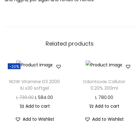
j
i
r
i
q
Related products
u
a
n
-20%
t
NOW Vitamine D3 2000
Odontovax Collutor
i
IU x30 softgel
0.20% 200ml
t
O
C
L
730.00
L
584.00
L
780.00
y
r
u
Add to cart
Add to cart
i
r
Add to Wishlist
Add to Wishlist
g
r
i
e