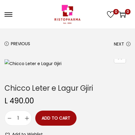
0
0
S
S
k
k
i
i
p
p
PREVIOUS
NEXT
t
t
o
o
n
c
a
o
v
n
Chicco Leter e Lagur Gjiri
i
t
L
490.00
g
e
a
n
ADD TO CART
t
t
C
i
h
Add to Wishlist