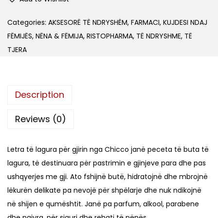
o
i
n
c
Categories:
AKSESORË TË NDRYSHËM
,
FARMACI
,
KUJDESI NDAJ
c
FËMIJËS
,
NËNA & FËMIJA
,
RISTOPHARMA
,
TË NDRYSHME
,
TË
o
TJERA
L
e
t
Description
e
r
Reviews (0)
e
L
Letra të lagura për gjirin nga Chicco janë peceta të buta të
a
lagura, të destinuara për pastrimin e gjinjeve para dhe pas
g
ushqyerjes me gji. Ato fshijnë butë, hidratojnë dhe mbrojnë
u
lëkurën delikate pa nevojë për shpëlarje dhe nuk ndikojnë
r
në shijen e qumështit. Janë pa parfum, alkool, parabene
G
dhe ngjyra, për siguri dhe rehati të nënës.