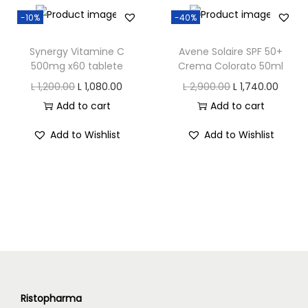
n
n
-10%
-40%
a
t
l
p
Synergy Vitamine C
Avene Solaire SPF 50+
p
r
500mg x60 tablete
Crema Colorato 50ml
r
i
O
C
O
C
L
1,200.00
L
1,080.00
L
2,900.00
L
1,740.00
i
c
r
u
r
u
Add to cart
Add to cart
c
e
i
r
i
r
Add to Wishlist
Add to Wishlist
e
i
g
r
g
r
w
s
i
e
i
e
a
:
n
n
n
n
s
L
a
t
a
t
:
l
p
l
p
L
5
p
r
p
r
8
r
i
r
i
7
4
i
c
i
c
3
.
c
e
c
e
Ristopharma