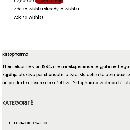
L
2,800.00
Add to cart
Add to Wishlist
Already In Wishlist
Add to Wishlist
Ristopharma
Themeluar në vitin 1994, me një eksperiencë të gjatë në tregu
zgjidhje efektive për shëndetin e tyre. Me qëllim të përmbushj
në produkte cilësore dhe efektive, Ristopharma vazhdon të jet
KATEGORITË
DERMOKOZMETIKË