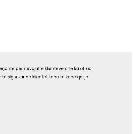
eçantë për nevojat e klientëve dhe ka ofruar
 të siguruar që klientët tane të kenë qasje