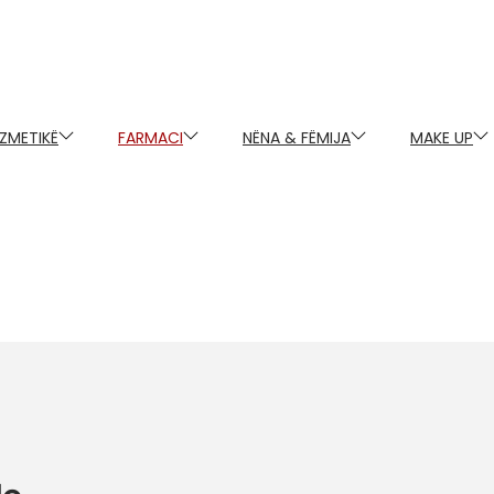
ZMETIKË
FARMACI
NËNA & FËMIJA
MAKE UP