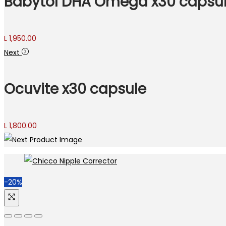
Babytol DHA Omega x30 capsu
L
1,950.00
Next
Ocuvite x30 capsule
L
1,800.00
-20%