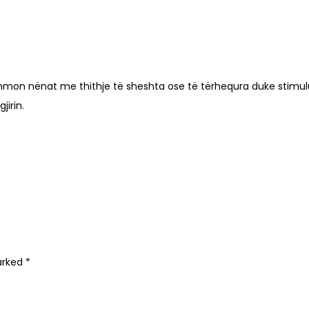
ihmon nënat me thithje të sheshta ose të tërhequra duke stimulua
irin.
marked
*