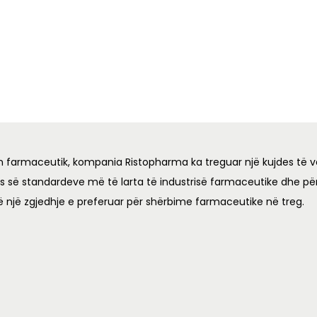
n farmaceutik, kompania Ristopharma ka treguar një kujdes të v
es së standardeve më të larta të industrisë farmaceutike dhe për
ë një zgjedhje e preferuar për shërbime farmaceutike në treg.