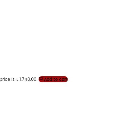
rice is: L 1,740.00.
Add to cart