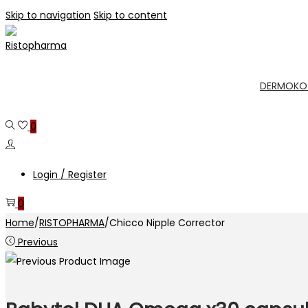
Skip to navigation
Skip to content
DERMOKO
0
Login / Register
0
Home
/
RISTOPHARMA
/
Chicco Nipple Corrector
Previous