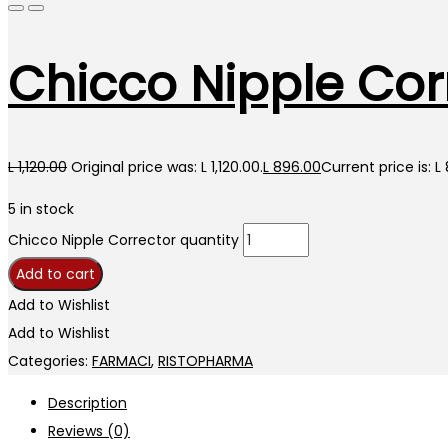
Chicco Nipple Cor
L
1,120.00
Original price was: L 1,120.00.
L
896.00
Current price is: L
5 in stock
Chicco Nipple Corrector quantity
Add to cart
Add to Wishlist
Add to Wishlist
Categories:
FARMACI
,
RISTOPHARMA
Description
Reviews (0)