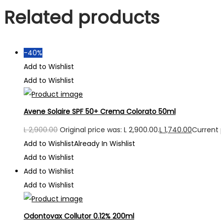
Related products
-40%
Add to Wishlist
Add to Wishlist
Avene Solaire SPF 50+ Crema Colorato 50ml
L
2,900.00
Original price was: L 2,900.00.
L
1,740.00
Current p
Add to Wishlist
Already In Wishlist
Add to Wishlist
Add to Wishlist
Add to Wishlist
Odontovax Collutor 0.12% 200ml