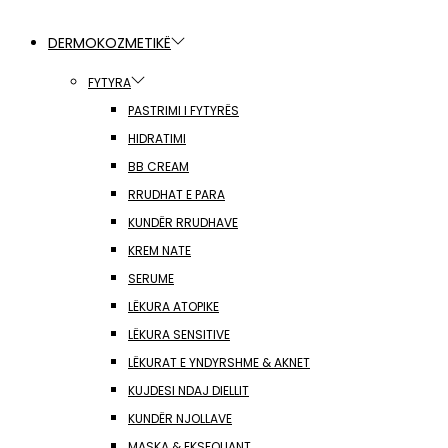
DERMOKOZMETIKË
FYTYRA
PASTRIMI I FYTYRËS
HIDRATIMI
BB CREAM
RRUDHAT E PARA
KUNDËR RRUDHAVE
KREM NATE
SERUME
LËKURA ATOPIKE
LËKURA SENSITIVE
LËKURAT E YNDYRSHME & AKNET
KUJDESI NDAJ DIELLIT
KUNDËR NJOLLAVE
MASKA & EKSFOLIANT