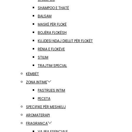
SHAMPOO E THATË
BALSAM
MASKË PËR FLOKË
BOJËRA FLOKËSH
KUJDESI NDAJ DIELLIT PËR FLOKËT
RËNIA E FLOKËVE
STILIM
TRAJTIM SPECIAL
KËMBËT
ZONA INTIME
PASTRUES INTIM
PECETA
SPECIFIKE PËR MESHKUJ
AROMATERAPI
FRAGRANCA
VAJRA ESENCIALE