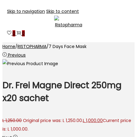
Skip to navigation
Skip to content
0
0
Home
/
RISTOPHARMA
/
7 Days Face Mask
Previous
Dr. Frei Magne Direct 250mg
x20 sachet
L
1,250.00
Original price was: L 1,250.00.
L
1,000.00
Current price
is: L 1,000.00.