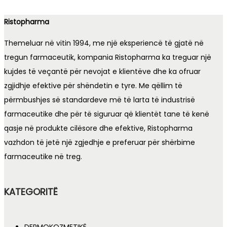
Ristopharma
Themeluar në vitin 1994, me një eksperiencë të gjatë në
tregun farmaceutik, kompania Ristopharma ka treguar një
kujdes të veçantë për nevojat e klientëve dhe ka ofruar
zgjidhje efektive për shëndetin e tyre. Me qëllim të
përmbushjes së standardeve më të larta të industrisë
farmaceutike dhe për të siguruar që klientët tane të kenë
qasje në produkte cilësore dhe efektive, Ristopharma
vazhdon të jetë një zgjedhje e preferuar për shërbime
farmaceutike në treg.
KATEGORITË