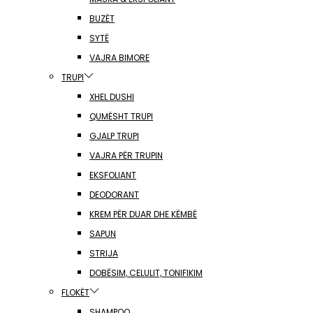
BUZËT
SYTË
VAJRA BIMORE
TRUPI
XHEL DUSHI
QUMËSHT TRUPI
GJALP TRUPI
VAJRA PËR TRUPIN
EKSFOLIANT
DEODORANT
KREM PËR DUAR DHE KËMBË
SAPUN
STRIJA
DOBËSIM, CELULIT, TONIFIKIM
FLOKËT
SHAMPOO