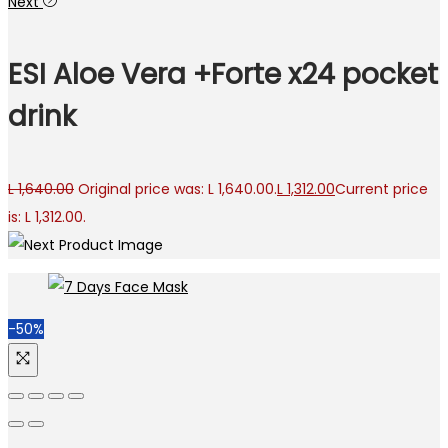
Next
ESI Aloe Vera +Forte x24 pocket
drink
L
1,640.00
Original price was: L 1,640.00.
L
1,312.00
Current price
is: L 1,312.00.
-50%