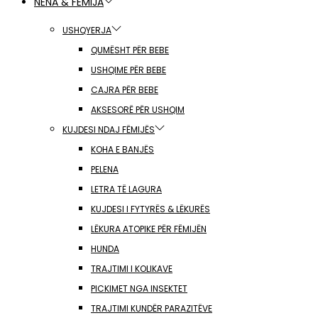
NËNA & FËMIJA
USHQYERJA
QUMËSHT PËR BEBE
USHQIME PËR BEBE
CAJRA PËR BEBE
AKSESORË PËR USHQIM
KUJDESI NDAJ FËMIJËS
KOHA E BANJËS
PELENA
LETRA TË LAGURA
KUJDESI I FYTYRËS & LËKURËS
LËKURA ATOPIKE PËR FËMIJËN
HUNDA
TRAJTIMI I KOLIKAVE
PICKIMET NGA INSEKTET
TRAJTIMI KUNDËR PARAZITËVE