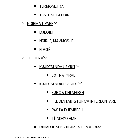
TERMOMETRA
TESTE SHTATZANIE
NDIHMA E PARË
DJEGIET
NXIRJE, MAVIJOSJE
PLAGËT
TË TJERA
KUJDESI NDAJ SYRIT
LOT NATYRAL
KUJDESI NDAJ GOJËS
FURCA DHËMBËSH
FILL DENTAR & FURCA INTERDENTARE
PASTA DHËMBËSH
TË NDRYSHME
DHIMBJE MUSKULARE & HEMATOMA