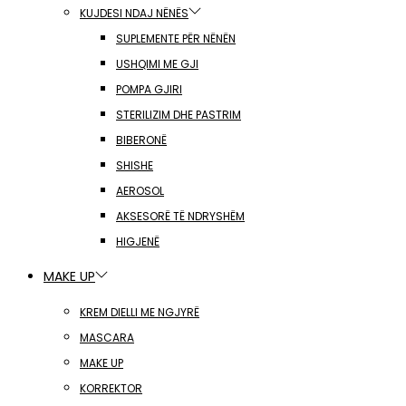
KUJDESI NDAJ NËNËS
SUPLEMENTE PËR NËNËN
USHQIMI ME GJI
POMPA GJIRI
STERILIZIM DHE PASTRIM
BIBERONË
SHISHE
AEROSOL
AKSESORË TË NDRYSHËM
HIGJENË
MAKE UP
KREM DIELLI ME NGJYRË
MASCARA
MAKE UP
KORREKTOR