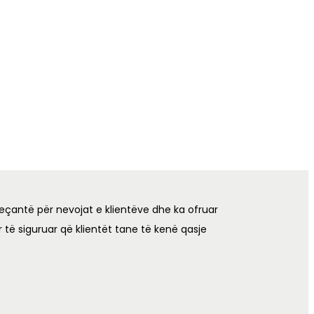
eçantë për nevojat e klientëve dhe ka ofruar
 të siguruar që klientët tane të kenë qasje