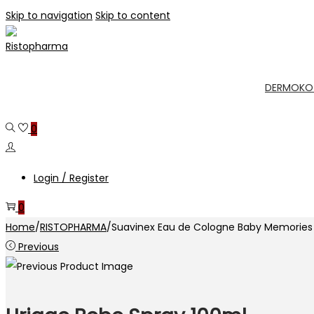
Skip to navigation
Skip to content
DERMOKO
0
Login / Register
0
Home
/
RISTOPHARMA
/
Suavinex Eau de Cologne Baby Memories
Previous