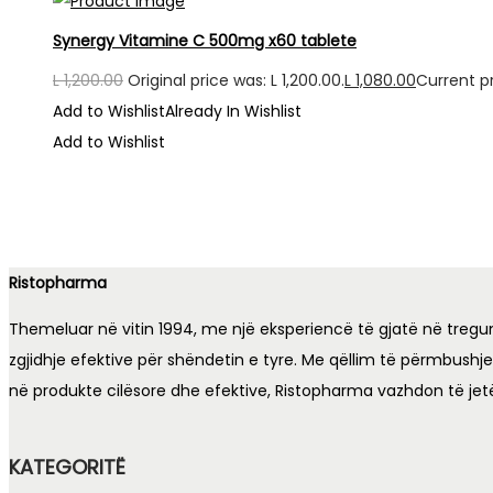
Synergy Vitamine C 500mg x60 tablete
L
1,200.00
Original price was: L 1,200.00.
L
1,080.00
Current pri
Add to Wishlist
Already In Wishlist
Add to Wishlist
Ristopharma
Themeluar në vitin 1994, me një eksperiencë të gjatë në tregu
zgjidhje efektive për shëndetin e tyre. Me qëllim të përmbushj
në produkte cilësore dhe efektive, Ristopharma vazhdon të jet
KATEGORITË