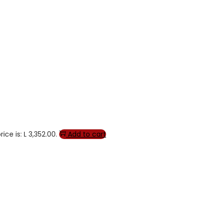
ice is: L 3,352.00.
Add to cart