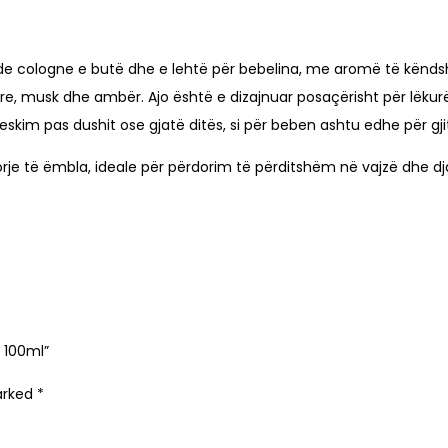
e cologne e butë dhe e lehtë për bebelina, me aromë të kënds
mere, musk dhe ambër. Ajo është e dizajnuar posaçërisht për lëkur
reskim pas dushit ose gjatë ditës, si për beben ashtu edhe për gj
rje të ëmbla, ideale për përdorim të përditshëm në vajzë dhe dj
 100ml”
marked
*