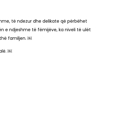
hme, të ndezur dhe delikate që përbëhet
ën e ndjeshme të fëmijëve, ka niveli të ulët
ithë familjen. ￼
alë. ￼