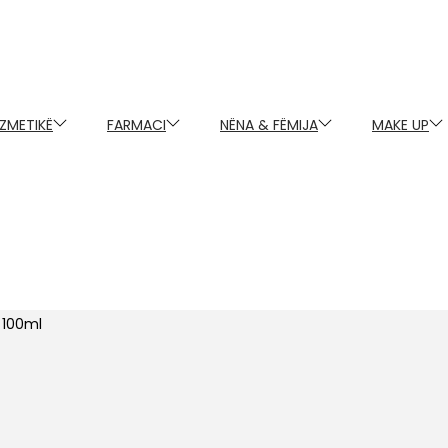
ZMETIKË
FARMACI
NËNA & FËMIJA
MAKE UP
 100ml