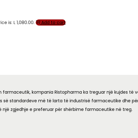
ce is: L 1,080.00.
Add to cart
n farmaceutik, kompania Ristopharma ka treguar një kujdes të v
es së standardeve më të larta të industrisë farmaceutike dhe për
ë një zgjedhje e preferuar për shërbime farmaceutike në treg.