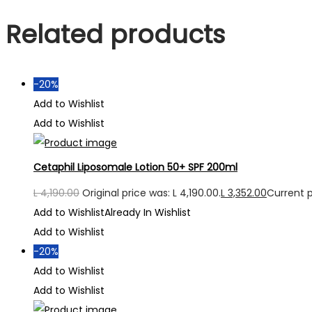
Related products
-20%
Add to Wishlist
Add to Wishlist
Cetaphil Liposomale Lotion 50+ SPF 200ml
L
4,190.00
Original price was: L 4,190.00.
L
3,352.00
Current pr
Add to Wishlist
Already In Wishlist
Add to Wishlist
-20%
Add to Wishlist
Add to Wishlist