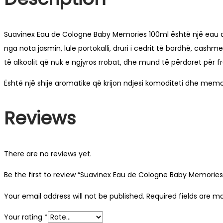
Suavinex Eau de Cologne Baby Memories 100ml është një eau d
nga nota jasmin, lule portokalli, druri i cedrit të bardhë, cash
të alkoolit që nuk e ngjyros rrobat, dhe mund të përdoret për f
Është një shije aromatike që krijon ndjesi komoditeti dhe memo
Reviews
There are no reviews yet.
Be the first to review “Suavinex Eau de Cologne Baby Memories
Your email address will not be published.
Required fields are 
Your rating
*