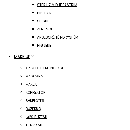
STERILIZIM DHE PASTRIM
BIBERONË
SHISHE
AEROSOL
AKSESORË TË NDRYSHËM
HIGJENË
MAKE UP
KREM DIELLI ME NGJYRË
MASCARA
MAKE UP
KORREKTOR
SHKËLQYES
BUZËKUQ
LAPS BUZËSH
TON SYSH