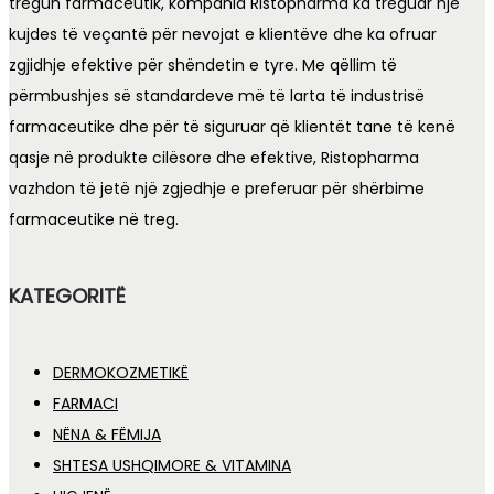
tregun farmaceutik, kompania Ristopharma ka treguar një
kujdes të veçantë për nevojat e klientëve dhe ka ofruar
zgjidhje efektive për shëndetin e tyre. Me qëllim të
përmbushjes së standardeve më të larta të industrisë
farmaceutike dhe për të siguruar që klientët tane të kenë
qasje në produkte cilësore dhe efektive, Ristopharma
vazhdon të jetë një zgjedhje e preferuar për shërbime
farmaceutike në treg.
KATEGORITË
DERMOKOZMETIKË
FARMACI
NËNA & FËMIJA
SHTESA USHQIMORE & VITAMINA