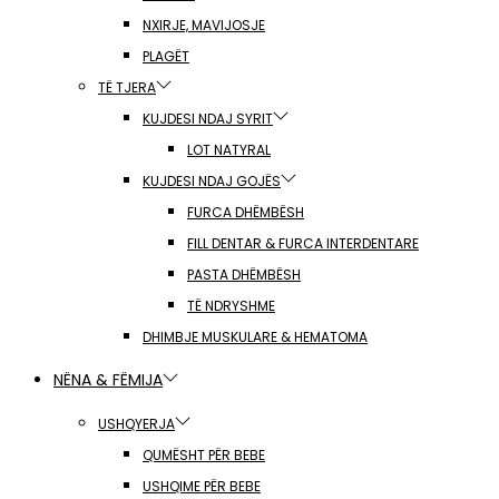
NXIRJE, MAVIJOSJE
PLAGËT
TË TJERA
KUJDESI NDAJ SYRIT
LOT NATYRAL
KUJDESI NDAJ GOJËS
FURCA DHËMBËSH
FILL DENTAR & FURCA INTERDENTARE
PASTA DHËMBËSH
TË NDRYSHME
DHIMBJE MUSKULARE & HEMATOMA
NËNA & FËMIJA
USHQYERJA
QUMËSHT PËR BEBE
USHQIME PËR BEBE