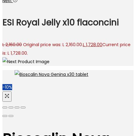
Next
ESI Royal Jelly x10 flaconcini
L
2,160.00
Original price was: L 2,160.00.
L
1,728.00
Current price
is: L 1,728.00.
-10%