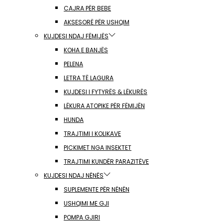
CAJRA PËR BEBE
AKSESORË PËR USHQIM
KUJDESI NDAJ FËMIJËS
KOHA E BANJËS
PELENA
LETRA TË LAGURA
KUJDESI I FYTYRËS & LËKURËS
LËKURA ATOPIKE PËR FËMIJËN
HUNDA
TRAJTIMI I KOLIKAVE
PICKIMET NGA INSEKTET
TRAJTIMI KUNDËR PARAZITËVE
KUJDESI NDAJ NËNËS
SUPLEMENTE PËR NËNËN
USHQIMI ME GJI
POMPA GJIRI