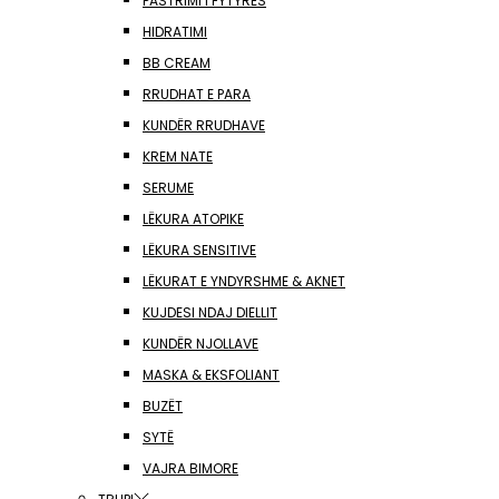
PASTRIMI I FYTYRËS
HIDRATIMI
BB CREAM
RRUDHAT E PARA
KUNDËR RRUDHAVE
KREM NATE
SERUME
LËKURA ATOPIKE
LËKURA SENSITIVE
LËKURAT E YNDYRSHME & AKNET
KUJDESI NDAJ DIELLIT
KUNDËR NJOLLAVE
MASKA & EKSFOLIANT
BUZËT
SYTË
VAJRA BIMORE