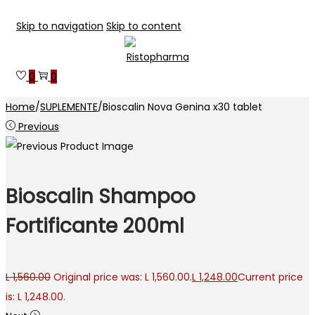
Skip to navigation
Skip to content
0
0
Home
/
SUPLEMENTE
/
Bioscalin Nova Genina x30 tablet
Previous
Bioscalin Shampoo
Fortificante 200ml
L
1,560.00
Original price was: L 1,560.00.
L
1,248.00
Current price
is: L 1,248.00.