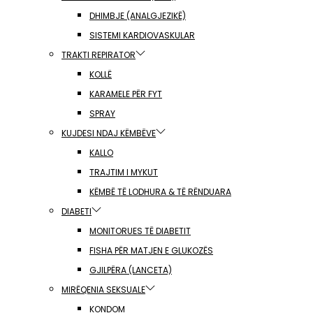
DHIMBJE (ANALGJEZIKË)
SISTEMI KARDIOVASKULAR
TRAKTI REPIRATOR
KOLLË
KARAMELE PËR FYT
SPRAY
KUJDESI NDAJ KËMBËVE
KALLO
TRAJTIM I MYKUT
KËMBË TË LODHURA & TË RËNDUARA
DIABETI
MONITORUES TË DIABETIT
FISHA PËR MATJEN E GLUKOZËS
GJILPËRA (LANCETA)
MIRËQENIA SEKSUALE
KONDOM