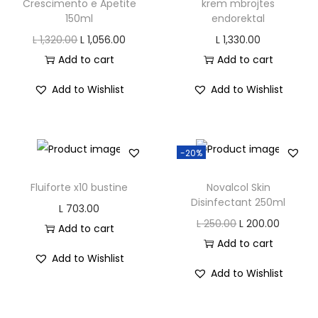
l
Crescimento e Apetite
krem mbrojtës
150ml
endorektal
e
O
C
L
1,320.00
L
1,056.00
L
1,330.00
t
r
u
Add to cart
Add to cart
q
i
r
u
Add to Wishlist
Add to Wishlist
g
r
a
i
e
n
n
n
t
-20%
a
t
i
l
p
t
Fluiforte x10 bustine
Novalcol Skin
p
r
y
Disinfectant 250ml
L
703.00
r
i
O
C
L
250.00
L
200.00
Add to cart
i
c
r
u
Add to cart
c
e
Add to Wishlist
i
r
Add to Wishlist
e
i
g
r
w
s
i
e
a
: