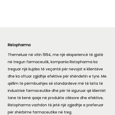
n
n
s
L
a
t
:
l
p
L
1
p
r
,
r
i
1
0
i
c
,
5
c
e
Ristopharma
3
6
e
i
Themeluar në vitin 1994, me një eksperiencë të gjatë
2
.
w
s
në tregun farmaceutik, kompania Ristopharma ka
0
0
a
:
treguar një kujdes të veçantë për nevojat e klientëve
.
0
s
L
dhe ka ofruar zgjidhje efektive për shëndetin e tyre. Me
0
.
:
qëllim të përmbushjes së standardeve më të larta të
0
L
2
industrisë farmaceutike dhe për të siguruar që klientët
.
0
tane të kenë qasje në produkte cilësore dhe efektive,
2
0
Ristopharma vazhdon të jetë një zgjedhje e preferuar
5
.
për shërbime farmaceutike në treg.