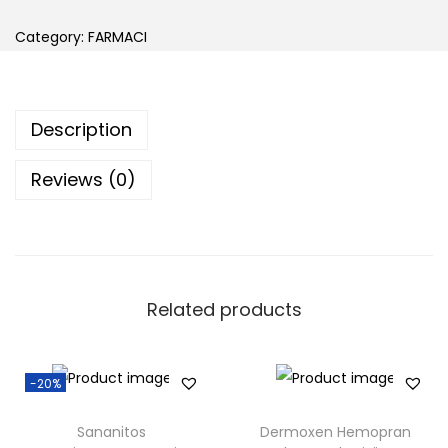
t
n
e
Category:
FARMACI
o
p
a
Description
n
P
Reviews (0)
l
u
s
x
Related products
3
0
t
-20%
a
b
Sananitos
Dermoxen Hemopran