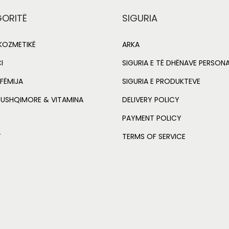
p
r
ORITË
SIGURIA
r
i
i
c
OZMETIKË
ARKA
c
e
I
SIGURIA E TË DHËNAVE PERSON
e
i
FËMIJA
SIGURIA E PRODUKTEVE
w
s
 USHQIMORE & VITAMINA
DELIVERY POLICY
a
:
s
L
PAYMENT POLICY
:
T
TERMS OF SERVICE
L
2
,
2
1
,
2
5
5
0
.