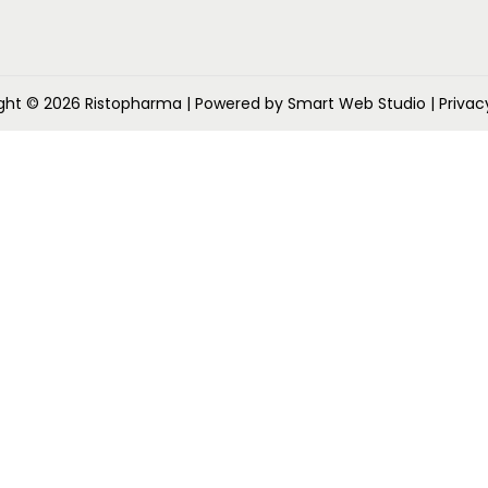
0
0
.
0
0
.
ght © 2026
Ristopharma
| Powered by Smart Web Studio
| Privac
0
.