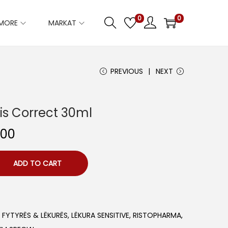
0
0
IMORE
MARKAT
PREVIOUS
NEXT
lis Correct 30ml
C
.00
u
r
ADD TO CART
r
e
n
I FYTYRËS & LËKURËS
,
LËKURA SENSITIVE
,
RISTOPHARMA
,
t