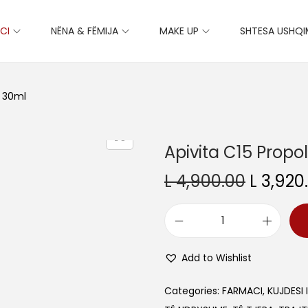
CI
NËNA & FËMIJA
MAKE UP
SHTESA USHQ
t 30ml
Apivita C15 Propo
O
L
4,900.00
L
3,920
r
i
A
g
p
i
Add to Wishlist
i
n
v
Categories:
FARMACI
,
KUJDESI 
a
i