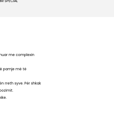
IM SPECIAL
p
r
i
c
e
i
s
:
mbinuar me complexin
L
një pamje më të
3
,
n rreth syve. Për shkak
9
pozimit.
2
ike.
0
.