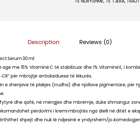
TË NDRYSHME
,
TË TJERA
,
TRAJT
l
t
p
a
r
C
i
1
c
Description
Reviews (0)
5
e
P
w
rect Serum 30 ml:
r
a
ti‑age me 15% Vitaminë C të stabilizuar dhe 1% Vitaminë E, i ko
o
s
‑CR” për mbrojtje antioksiduese të lëkurës.
p
:
n e shenjave të plakjes (rrudha) dhe njollave pigmentare, për 
o
L
e.
l
ë fytyrë dhe qafë, në mëngjes dhe mbrëmje, duke shmangur zonë
i
4
ekomandohet përdorimi i kremi mbrojtës nga dielli në ditët e eks
s
,
përthithet shpejt dhe nuk lë ndjesinë e yndyrshëm/jo‑komedogjen
C
9
o
0
r