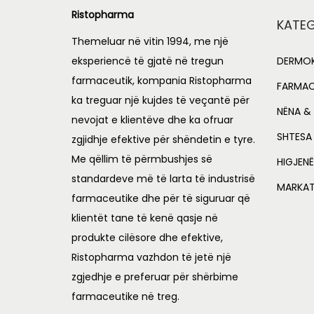
Ristopharma
p
r
KATEG
r
i
Themeluar në vitin 1994, me një
i
c
eksperiencë të gjatë në tregun
DERMOK
c
e
farmaceutik, kompania Ristopharma
FARMAC
e
i
ka treguar një kujdes të veçantë për
NËNA & 
nevojat e klientëve dhe ka ofruar
w
s
SHTESA
zgjidhje efektive për shëndetin e tyre.
a
:
Me qëllim të përmbushjes së
s
L
HIGJENË
standardeve më të larta të industrisë
:
MARKA
farmaceutike dhe për të siguruar që
L
2
klientët tane të kenë qasje në
,
produkte cilësore dhe efektive,
2
2
Ristopharma vazhdon të jetë një
,
9
zgjedhje e preferuar për shërbime
7
5
farmaceutike në treg.
0
.