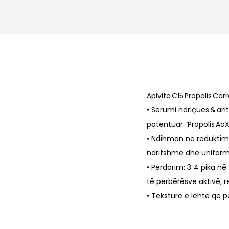
o
n
Apivita C15 Propolis Cor
• Serumi ndriçues & an
patentuar “Propolis AoX
• Ndihmon në reduktimi
ndritshme dhe uniform
• Përdorim: 3‑4 pika n
të përbërësve aktivë, r
• Teksturë e lehtë që 